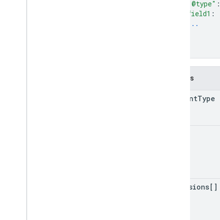
"@type"
Algorithmes Landsat
field1
: 
Algorithmes Sentinel-1
...
}
Guide de migration de Landsat C1 vers
C2
]
}
Ensembles de données supprimés
Autre
Champs
Notes de version
content
Type
Glossaire
Conditions d'utilisation
data
extensions[]