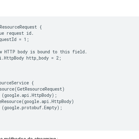
ResourceRequest {

ue request id.

questId = 1;

w HTTP body is bound to this field.

i.HttpBody http_body = 2;

ourceService {

source(GetResourceRequest)

 (google.api.HttpBody);

eResource(google.api.HttpBody)

 (google.protobuf.Empty);
