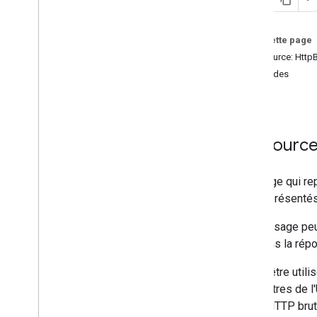
v1
Ressources REST
Sur cette page
projects
Ressource: Http
projects
.
algorithms
Méthodes
projects
.
assets
get
projects
.
classifier
projects
.
feature
View
projects
.
feature
Views
Ressource
projects
.
feature
Views
.
tiles
Aperçu
get
Message qui repr
projects
.
filmstrip
Thumbnails
être représentés
projects
.
image
Ce message peut 
projects
.
image
Collection
que dans la rép
projects
.
locations
.
assets
projects
.
locations
.
filmstrip
Il peut être uti
Thumbnails
paramètres de l
projects
.
locations
.
maps
corps HTTP brut
projects
.
locations
.
tables