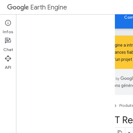
Earth Engine
Accueil
Guides
Référence
Assistance
Com
Infos
Earth Engine a int
Chat
performances fiab
niveau d'un proje
Documentation de référence de
l'API
API
Aperçu
Bibliothèques clientes
traductions généré
Éditeur de code
API REST
Aperçu
Accueil
Produit
Guide de démarrage rapide
Exemples
REST Re
Documentation de référence de l'API
Aperçu