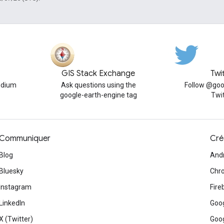
GIS Stack Exchange
Twi
edium
Ask questions using the
Follow @goo
google-earth-engine tag
Twi
Communiquer
Cré
Blog
And
Bluesky
Chr
Instagram
Fire
LinkedIn
Goog
X (Twitter)
Goog