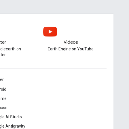
tter
Videos
gleearth on
Earth Engine on YouTube
tter
er
roid
ome
base
le AI Studio
le Antigravity