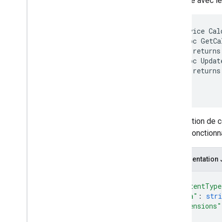
Exemple avec le
Earth
Engine
Destination
Expression
service Cal
Caractéristique
  rpc GetCa
Grid
Dimensions
    returns
Image
File
Export
Options
  rpc Updat
    returns
Image
File
Format
List
Assets
Response
Pixel
Grid
Project
Config
Visualization
Options
L'utilisation de
v1beta
autres fonctionn
v1alpha
Concepts
Représentation
Conditions d'utilisation
supplémentaires des API
{
Outil de ligne de commande
"contentType
"data"
: 
stri
"extensions"
Data Catalog
{
Catalogues de données d'éditeur