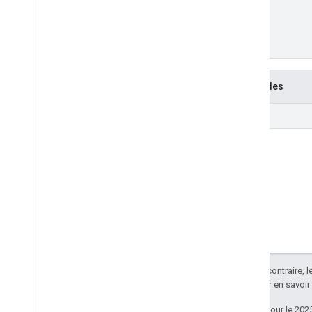
Méthodes
get
Sauf indication contraire, 
Apache 2.0
. Pour en savoir
Dernière mise à jour le 202