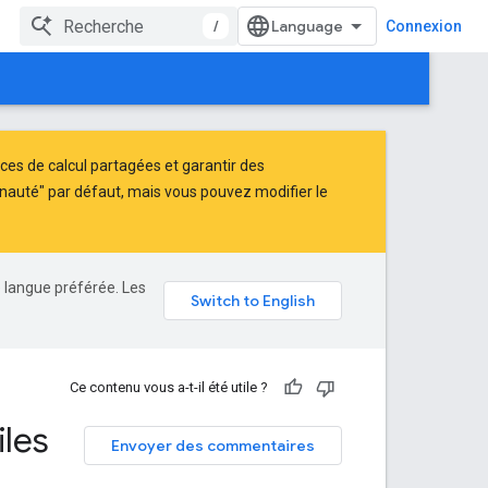
/
Connexion
ces de calcul partagées et garantir des
nauté" par défaut, mais vous pouvez modifier le
e langue préférée. Les
Ce contenu vous a-t-il été utile ?
iles
Envoyer des commentaires