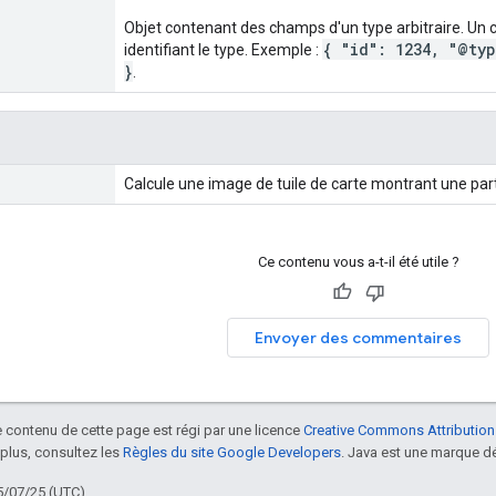
Objet contenant des champs d'un type arbitraire. U
{ "id": 1234, "@ty
identifiant le type. Exemple :
}
.
Calcule une image de tuile de carte montrant une part
Ce contenu vous a-t-il été utile ?
Envoyer des commentaires
le contenu de cette page est régi par une licence
Creative Commons Attribution
 plus, consultez les
Règles du site Google Developers
. Java est une marque dé
5/07/25 (UTC).