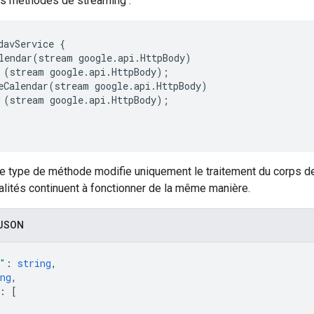
s méthodes de streaming :
davService {

lendar(stream google.api.HttpBody)

 (stream google.api.HttpBody);

eCalendar(stream google.api.HttpBody)

 (stream google.api.HttpBody);

 ce type de méthode modifie uniquement le traitement du corps 
alités continuent à fonctionner de la même manière.
 JSON
"
: 
string
,
ng
,
: 
[