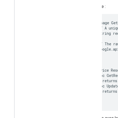
projects
.
locations
.
thumbnails
Exemple :
projects
.
locations
.
video
Thumbnails
projects
.
map
message Get
projects
.
maps
  // A uniq
projects
.
maps
.
tiles
  string re
projects
.
operations
  // The ra
projects
.
table
  google.ap
projects
.
tables
projects
.
thumbnails
}

projects
.
value
service Res
projects
.
video
  rpc GetRe
projects
.
video
Thumbnails
    returns
  rpc Updat
Types
    returns
Affine
Transform
Cloud
Storage
Destination
Double
Range
Destination Drive
Earth
Engine
Asset
View