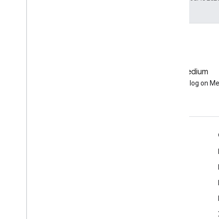
GitHub
Medium
Earth Engine on GitHub
Follow our blog on M
Échanger
Google Developer Program
Google Developer Groups
Google Developer Experts
Accelerators
Google Cloud & NVIDIA