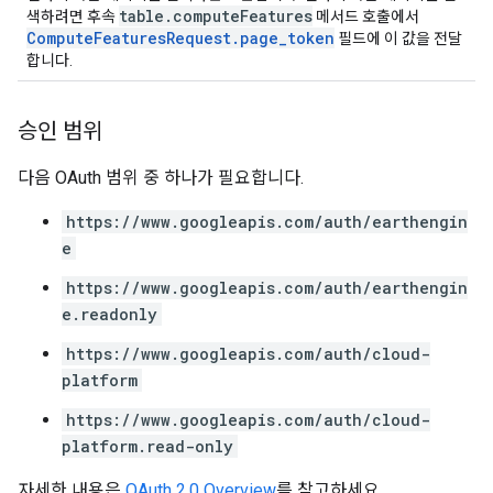
table.computeFeatures
색하려면 후속
메서드 호출에서
ComputeFeaturesRequest.page_token
필드에 이 값을 전달
합니다.
승인 범위
다음 OAuth 범위 중 하나가 필요합니다.
https://www.googleapis.com/auth/earthengin
e
https://www.googleapis.com/auth/earthengin
e.readonly
https://www.googleapis.com/auth/cloud-
platform
https://www.googleapis.com/auth/cloud-
platform.read-only
자세한 내용은
OAuth 2.0 Overview
를 참고하세요.