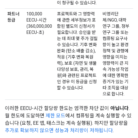
이 청구될 수 있습니다.
파트너
100,000
프로젝트와 그 영향력
비영리단
등급
EECU-시간
에 관한 세부정보가 포
체/NGO, 대학
(360,000,000
함된 별도의 신청서가
연구 그룹, 정부
EECU-초)
필요합니다. 승인을 받
연구 그룹 또는
는 데 최대 몇 주가 걸릴
컴퓨팅 요구사
수 있습니다. 기후 변화
항이 높고 환경
완화 (탄소 배출 감소),
정책 및 관행에
적응 (기후 변화 복원
영향을 미치는
력), 보호 (자연 및 생물
영향력이 큰 지
다양성 보호, 관리, 복
속 가능성 작업
원)와 관련된 프로젝트
에 대한 명확한
인 경우 이 등급을 신청
증거가 있는 기
할 수 있습니다.
타 조직을 대상
으로 합니다.
이러한 EECU-시간 할당량 한도는 엄격한 차단 값이
아닙니다
.
월 한도에 도달하면
제한 모드
에서 컴퓨팅을 계속 실행할 수 있
습니다 (요청, EE 앱, 태스크는 계속 실행됨). 하지만 할당량을
추가로 확보하지 않으면 성능과 처리량이 저하됩니다
.