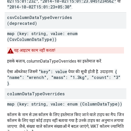
02T15:01:23Z"
"2014-10-02T15:01:23.045123456Z"
,
या
"2014-10-02T15:01:23+05:30"
.
csv
Column
Data
Type
Overrides
(deprecated)
map (key: string, value: enum
(
CsvColumnDataType
))
यह आइटम काम नहीं करता!
इसके बजाय, columnDataTypeOverrides का इस्तेमाल करें.
"key": value
{
ऐसा ऑब्जेक्ट जिसमें
पेयर की सूची होती है. उदाहरण:
"name": "wrench", "mass": "1.3kg", "count": "3"
}
.
column
Data
Type
Overrides
map (key: string, value: enum (
ColumnDataType
))
कॉलम के नाम से उस कॉलम के लिए इस्तेमाल किए जाने वाले टाइप का मैप. जिन
कॉलम के लिए यहां कोई टाइप नहीं बताया गया है उनके टाइप का अनुमान लगाया
जाएगा. जैसे, संख्या वाले कॉलम संख्याओं में बदल जाएंगे, WKT कॉलम ज्यामिति