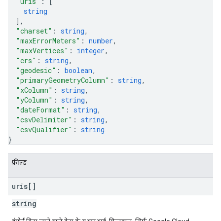
"uris"
: 
[
string
]
,
"charset"
: 
string
,
"maxErrorMeters"
: 
number
,
"maxVertices"
: 
integer
,
"crs"
: 
string
,
"geodesic"
: 
boolean
,
"primaryGeometryColumn"
: 
string
,
"xColumn"
: 
string
,
"yColumn"
: 
string
,
"dateFormat"
: 
string
,
"csvDelimiter"
: 
string
,
"csvQualifier"
: 
string
}
फ़ील्ड
uris[]
string