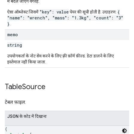
में बदल जाएंगे वगैरह.
"key": value
{
ऐसा ऑब्जेक्ट जिसमें
पेयर की सूची होती है. उदाहरण:
"name": "wrench", "mass": "1.3kg", "count": "3"
}
.
memo
string
उपयोगकर्ता के नोट सेव करने के लिए फ़्री फ़ॉर्म फ़ील्ड. डेटा डालने के लिए
इस्तेमाल नहीं किया जाता.
Table
Source
टेबल फ़ाइल.
JSON के काेड में दिखाना
{