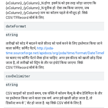
{xColumn}_{yColumn}_N होगा. इसमें N को इस तरह जोड़ा जाएगा कि
{xColumn}_{yColumn}_N यूनीक हो. ऐसा तब किया जाएगा, जब
{xColumn}_{yColumn} नाम का कॉलम पहले से मौजूद हो. सिर्फ़
CSV/TFRecord सोर्स के लिए.
date
Format
string
तारीखों को कोड में बदलने वाले फ़ील्ड को पार्स करने के लिए इस्तेमाल किया जाने
वाला फ़ॉर्मैट. फ़ॉर्मैट पैटर्न,
http://joda-
time.sourceforge.net/apidocs/org/joda/time/format/DateTimeFo
पर बताए गए फ़ॉर्मैट पैटर्न जैसा होना चाहिए. अगर इस फ़ील्ड को खाली छोड़ दिया
जाता है, तो तारीखों को स्ट्रिंग के तौर पर इंपोर्ट किया जाएगा. सिर्फ़
CSV/TFRecord सोर्स के लिए.
csv
Delimiter
string
CSV फ़ाइलों को डालते समय, एक पंक्ति में कॉलम वैल्यू के बीच डेलिमिटर के तौर
पर इस्तेमाल किया जाने वाला एक वर्ण. अगर इसे खाली छोड़ा जाता है, तो
डिफ़ॉल्ट रूप से ',' सेट हो जाता है. यह सिर्फ़ CSV सोर्स के लिए है.