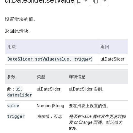
ui
.
Date
Slider
.
set
Value
设置滑块的值。
返回此滑块。
用法
返回
Date
Slider
.
set
Value
(value
,
trigger
)
ui.DateSlider
参数
类型
详细信息
ui
.
此：
ui.DateSlider
ui.DateSlider 实例。
dateslider
value
Number|String
要在滑块上设置的值。
trigger
布尔值，可选
是否在 value 属性发生更改时触
发 onChange 回调。默认值为
true。