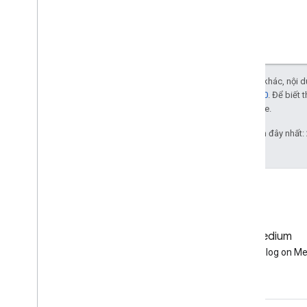
ui
.
Panel
ui
.
Select
ui
.
Slider
ui
.
Split
Panel
ui
.
Textbox
Trừ phi có lưu ý khác, nội
ui
.
Thumbnail
phép Apache 2.0
. Để biết 
ui
.
data
liên kết với Oracle.
ui
.
root
ui
.
url
Cập nhật lần gần đây nhất:
ui
.
util
API REST
Công cụ dòng lệnh
Data Catalog
Danh mục dữ liệu của nhà xuất bản
GitHub
Medium
Thuật toán Landsat
Earth Engine on GitHub
Follow our blog on M
Thuật toán Sentinel-1
Hướng dẫn di chuyển từ Landsat C1
sang C2