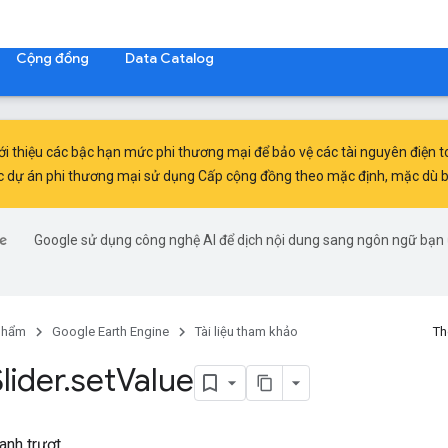
Cộng đồng
Data Catalog
ới thiệu
các bậc hạn mức phi thương mại
để bảo vệ các tài nguyên điện 
c dự án phi thương mại sử dụng Cấp cộng đồng theo mặc định, mặc dù bạn
Google sử dụng công nghệ AI để dịch nội dung sang ngôn ngữ bạn 
phẩm
Google Earth Engine
Tài liệu tham khảo
Th
lider
.
set
Value
hanh trượt.