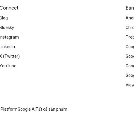
Connect
Bản
Blog
And
Bluesky
Chr
Instagram
Fire
LinkedIn
Goog
X (Twitter)
Goog
YouTube
Goog
Goog
View
 Platform
Google AI
Tất cả sản phẩm