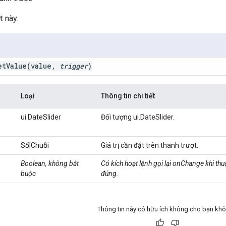
t này.
et
Value
(value
,
trigger
)
Loại
Thông tin chi tiết
ui.DateSlider
Đối tượng ui.DateSlider.
Số|Chuỗi
Giá trị cần đặt trên thanh trượt.
Boolean, không bắt
Có kích hoạt lệnh gọi lại onChange khi thuộc
buộc
đúng.
Thông tin này có hữu ích không cho bạn kh