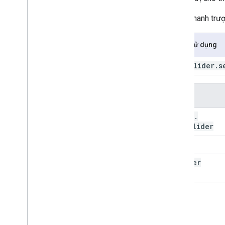
ui
.
Checkbox
Trả về thanh trượ
ui
.
Date
Slider
ui
.
Date
Slider
Cách sử dụng
get
Disabled
get
End
Date
Slider
.
s
get
Period
get
Start
get
Value
Đối số
on
Change
ui
.
this:
set
Disabled
dateslider
set
End
set
Period
value
set
Start
trigger
giá trị set
style
bỏ nghe
ui
.
Label
ui
.
Map