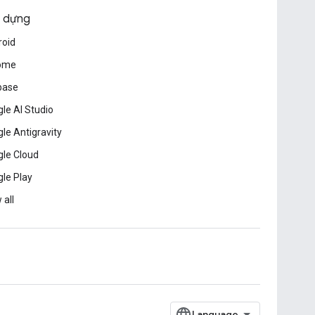
 dựng
roid
ome
base
le AI Studio
le Antigravity
le Cloud
le Play
 all