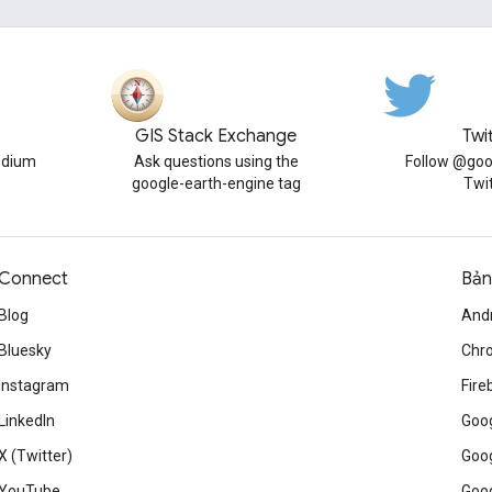
GIS Stack Exchange
Twi
edium
Ask questions using the
Follow @goo
google-earth-engine tag
Twi
Connect
Bản
Blog
And
Bluesky
Chr
Instagram
Fire
LinkedIn
Goog
X (Twitter)
Goog
YouTube
Goog