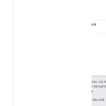
trung bình
hợp nhất
phút
chế độ
callback
tranh khảm
hoặc
sản phẩm
property
Names
quality
Mosaic
random
Column
giảm
reduce
Columns
reduce
To
Image
Tái phân loại giá trị
Trừ phi có lưu ý khác, nội
chọn
phép Apache 2.0
. Để biết 
chuyển đổi tuần tự
liên kết với Oracle.
set
Cập nhật lần gần đây nhất:
size