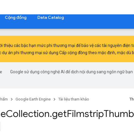
Cộng đồng
Data Catalog
ới thiệu
các bậc hạn mức phi thương mại
để bảo vệ các tài nguyên điện 
c dự án phi thương mại sử dụng Cấp cộng đồng theo mặc định, mặc dù bạn
Google sử dụng công nghệ AI để dịch nội dung sang ngôn ngữ bạn 
phẩm
Google Earth Engine
Tài liệu tham khảo
Th
ge
Collection
.
get
Filmstrip
Thumb