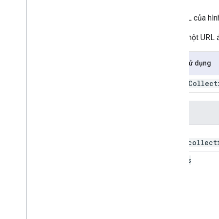
from
Images
Lấy URL của hình
hình học
get
Trả về một URL ả
nhận mảng
get
Filmstrip
Thumb
URL
Cách sử dụng
get
Info
get
Map
Id
Image
Collect
get
Number
get
Region
Đối số
get
String
get
Video
Thumb
URL
this:
lặp lại
imagecollect
giới hạn
params
link
Collection
tải
load
Zarr
V2Array
map
tối đa
trung bình