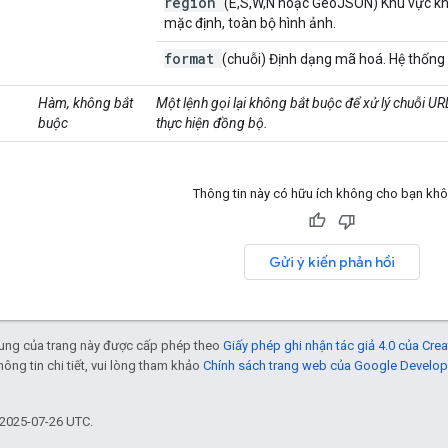
region
(E,S,W,N hoặc GeoJSON) Khu vực khô
mặc định, toàn bộ hình ảnh.
format
(chuỗi) Định dạng mã hoá. Hệ thống 
Hàm, không bắt
Một lệnh gọi lại không bắt buộc để xử lý chuỗi U
buộc
thực hiện đồng bộ.
Thông tin này có hữu ích không cho bạn kh
Gửi ý kiến phản hồi
 dung của trang này được cấp phép theo
Giấy phép ghi nhận tác giả 4.0 của Cr
thông tin chi tiết, vui lòng tham khảo
Chính sách trang web của Google Develop
 2025-07-26 UTC.