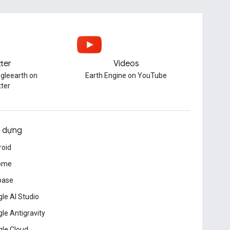
tter
Videos
gleearth on
Earth Engine on YouTube
tter
 dựng
roid
ome
base
le AI Studio
le Antigravity
le Cloud