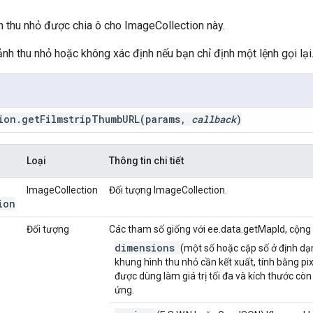
 thu nhỏ được chia ô cho ImageCollection này.
nh thu nhỏ hoặc không xác định nếu bạn chỉ định một lệnh gọi lại
ion
.
get
Filmstrip
Thumb
URL
(params
,
callback
)
Loại
Thông tin chi tiết
ImageCollection
Đối tượng ImageCollection.
ion
Đối tượng
Các tham số giống với ee.data.getMapId, cộng 
dimensions
(một số hoặc cặp số ở định d
khung hình thu nhỏ cần kết xuất, tính bằng pix
được dùng làm giá trị tối đa và kích thước còn
ứng.