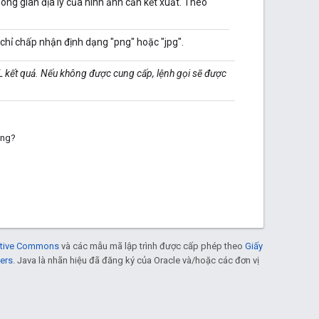
ng gian địa lý của hình ảnh cần kết xuất. Theo
chỉ chấp nhận định dạng "png" hoặc "jpg".
RL kết quả. Nếu không được cung cấp, lệnh gọi sẽ được
ông?
eative Commons
và các mẫu mã lập trình được cấp phép theo
Giấy
ers
. Java là nhãn hiệu đã đăng ký của Oracle và/hoặc các đơn vị