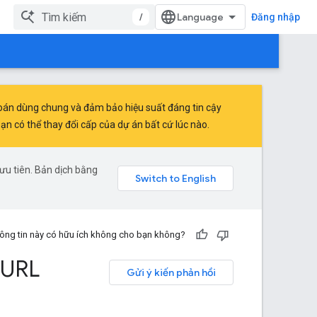
/
Đăng nhập
toán dùng chung và đảm bảo hiệu suất đáng tin cậy
 có thể thay đổi cấp của dự án bất cứ lúc nào.
ưu tiên. Bản dịch bằng
ông tin này có hữu ích không cho bạn không?
URL
Gửi ý kiến phản hồi