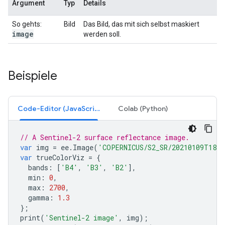
Argument
Typ
Details
So gehts:
Bild
Das Bild, das mit sich selbst maskiert
image
werden soll.
Beispiele
Code-Editor (JavaScript)
Colab (Python)
// A Sentinel-2 surface reflectance image.
var
img
=
ee
.
Image
(
'COPERNICUS/S2_SR/20210109T1857
var
trueColorViz
=
{
bands
:
[
'B4'
,
'B3'
,
'B2'
],
min
:
0
,
max
:
2700
,
gamma
:
1.3
};
print
(
'Sentinel-2 image'
,
img
);