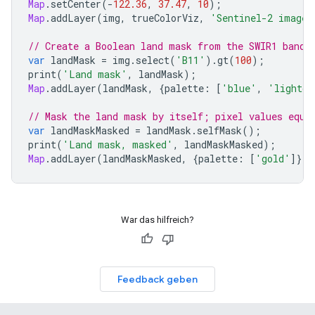
Map
.
setCenter
(
-
122.36
,
37.47
,
10
);
Map
.
addLayer
(
img
,
trueColorViz
,
'Sentinel-2 image'
// Create a Boolean land mask from the SWIR1 band;
var
landMask
=
img
.
select
(
'B11'
).
gt
(
100
);
print
(
'Land mask'
,
landMask
);
Map
.
addLayer
(
landMask
,
{
palette
:
[
'blue'
,
'lightgr
// Mask the land mask by itself; pixel values equa
var
landMaskMasked
=
landMask
.
selfMask
();
print
(
'Land mask, masked'
,
landMaskMasked
);
Map
.
addLayer
(
landMaskMasked
,
{
palette
:
[
'gold'
]},
War das hilfreich?
Feedback geben