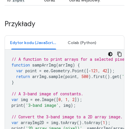
to:
Obraz
Obraz wejściowy.
Przykłady
Edytor kodu (JavaScript)
Colab (Python)
// A function to print arrays for a selected pixel
function
sampArrImg
(
arrImg
)
{
var
point
=
ee
.
Geometry
.
Point
([
-
121
,
42
]);
return
arrImg
.
sample
(
point
,
500
).
first
().
get
(
'ar
}
// A 3-band image of constants.
var
img
=
ee
.
Image
([
0
,
1
,
2
]);
print
(
'3-band image'
,
img
);
// Convert the 3-band image to a 2D array image.
var
arrayImg2D
=
img
.
toArray
().
toArray
(
1
);
print
(
'2D array image (pixel)'
,
sampArrImg
(
arrayI