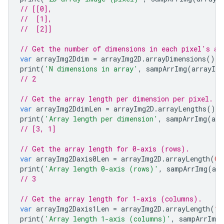
// [[0],
//  [1],
//  [2]]
// Get the number of dimensions in each pixel's ar
var
arrayImg2Ddim
=
arrayImg2D
.
arrayDimensions
();
print
(
'N dimensions in array'
,
sampArrImg
(
arrayIm
// 2
// Get the array length per dimension per pixel.
var
arrayImg2DdimLen
=
arrayImg2D
.
arrayLengths
();
print
(
'Array length per dimension'
,
sampArrImg
(
arr
// [3, 1]
// Get the array length for 0-axis (rows).
var
arrayImg2Daxis0Len
=
arrayImg2D
.
arrayLength
(
0
)
print
(
'Array length 0-axis (rows)'
,
sampArrImg
(
ar
// 3
// Get the array length for 1-axis (columns).
var
arrayImg2Daxis1Len
=
arrayImg2D
.
arrayLength
(
1
)
print
(
'Array length 1-axis (columns)'
,
sampArrImg