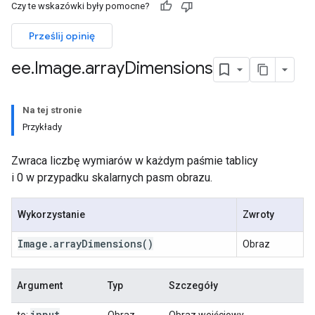
Czy te wskazówki były pomocne?
Prześlij opinię
ee
.
Image
.
array
Dimensions
Na tej stronie
Przykłady
Zwraca liczbę wymiarów w każdym paśmie tablicy
i 0 w przypadku skalarnych pasm obrazu.
Wykorzystanie
Zwroty
Image
.
array
Dimensions
()
Obraz
Argument
Typ
Szczegóły
input