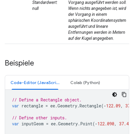
Standardwert:
Vorgang ausgeführt werden soll.
null
Wenn nichts angegeben ist, wird
der Vorgang in einem
sphärischen Koordinatensystem
ausgeführt und lineare
Entfernungen werden in Metern
auf der Kugel angegeben.
Beispiele
Code-Editor (JavaScript)
Colab (Python)
// Define a Rectangle object.
var
rectangle
=
ee
.
Geometry
.
Rectangle
(
-
122.09
,
37.
// Define other inputs.
var
inputGeom
=
ee
.
Geometry
.
Point
(
-
122.090
,
37.423