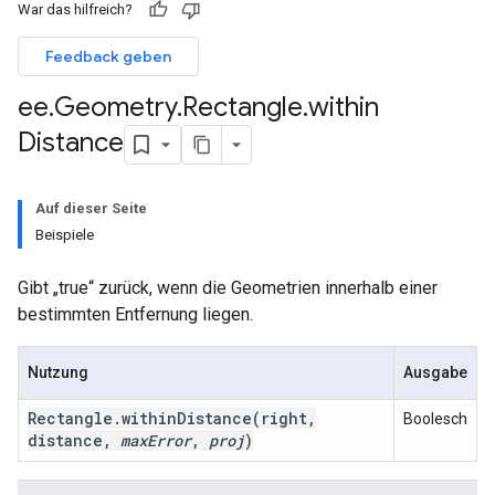
War das hilfreich?
Feedback geben
ee
.
Geometry
.
Rectangle
.
within
Distance
Auf dieser Seite
Beispiele
Gibt „true“ zurück, wenn die Geometrien innerhalb einer
bestimmten Entfernung liegen.
Nutzung
Ausgabe
Rectangle
.
within
Distance
(right
,
Boolesch
distance
,
max
Error
,
proj
)