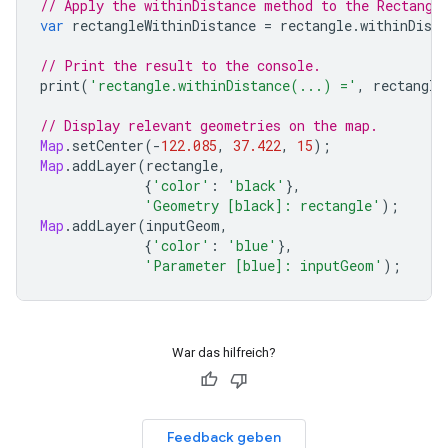
// Apply the withinDistance method to the Rectangl
var
rectangleWithinDistance
=
rectangle
.
withinDista
// Print the result to the console.
print
(
'rectangle.withinDistance(...) ='
,
rectangle
// Display relevant geometries on the map.
Map
.
setCenter
(
-
122.085
,
37.422
,
15
);
Map
.
addLayer
(
rectangle
,
{
'color'
:
'black'
},
'Geometry [black]: rectangle'
);
Map
.
addLayer
(
inputGeom
,
{
'color'
:
'blue'
},
'Parameter [blue]: inputGeom'
);
War das hilfreich?
Feedback geben