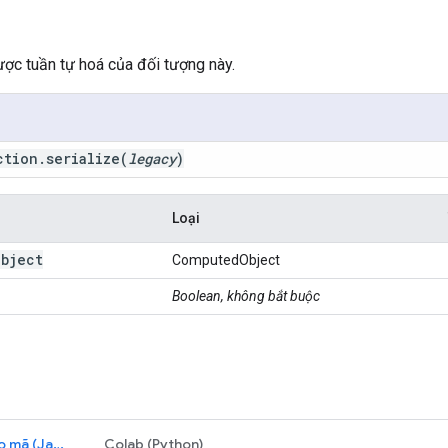
được tuần tự hoá của đối tượng này.
ction
.
serialize
(
legacy
)
Loại
bject
ComputedObject
Boolean, không bắt buộc
Trình soạn thảo mã (JavaScript)
Colab (Python)