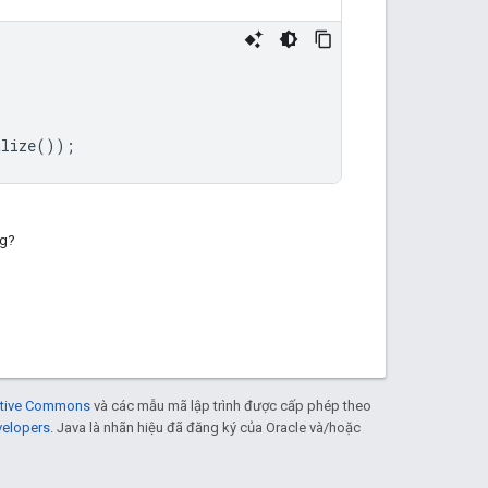
alize
());
ng?
eative Commons
và các mẫu mã lập trình được cấp phép theo
velopers
. Java là nhãn hiệu đã đăng ký của Oracle và/hoặc