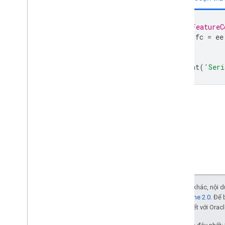
set
size
// FeatureC
sắp xếp
var
fc
=
ee
style
to
Dictionary
print
(
'Seri
to
List
union
ee
.
Filter
ee
.
Geometry
ee
.
Image
ee
.
Image
Collection
ee
.
Join
ee
.
Kernel
ee
.
List
ee
.
Model
Trừ phi có lưu ý khác, nội
ee
.
Number
Giấy phép Apache 2.0
. Để 
ee
.
Pixel
Type
các đơn vị liên kết với Oracl
ee
.
Projection