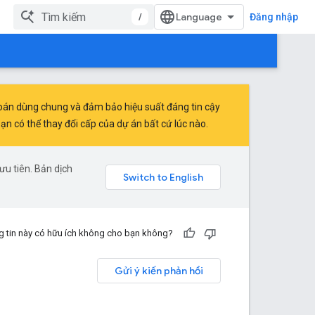
/
Đăng nhập
toán dùng chung và đảm bảo hiệu suất đáng tin cậy
 có thể thay đổi cấp của dự án bất cứ lúc nào.
u tiên. Bản dịch
 tin này có hữu ích không cho bạn không?
Gửi ý kiến phản hồi