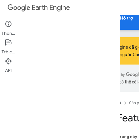
phân loại
Earth Engine
cụm
copyProperties
Trang chủ
Hướng dẫn
Tài liệu tham khảo
Hỗ trợ
khoảng cách
riêng biệt
Thông tin
draw
error
Matrix
Earth Engine đã gi
Trò chuyện
đánh giá
cho mọi người. Cá
filter
filter
Bounds
API
filter
Date
bằng AI có thể có l
trước tiên
làm phẳng
hình học
Trang chủ
Sản 
get
nhận mảng
ee
.
Feat
get
Download
URL
get
Info
get
Map
Id
Trên trang này