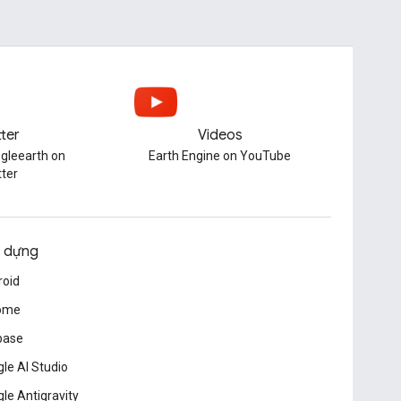
tter
Videos
gleearth on
Earth Engine on YouTube
tter
 dựng
roid
ome
base
le AI Studio
le Antigravity