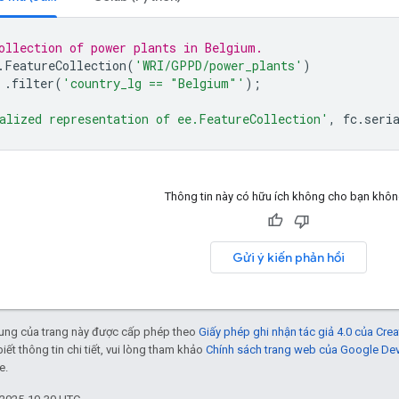
ollection of power plants in Belgium.
.
FeatureCollection
(
'WRI/GPPD/power_plants'
)
.
filter
(
'country_lg == "Belgium"'
);
alized representation of ee.FeatureCollection'
,
fc
.
seri
Thông tin này có hữu ích không cho bạn khô
Gửi ý kiến phản hồi
 dung của trang này được cấp phép theo
Giấy phép ghi nhận tác giả 4.0 của Cr
biết thông tin chi tiết, vui lòng tham khảo
Chính sách trang web của Google De
e.