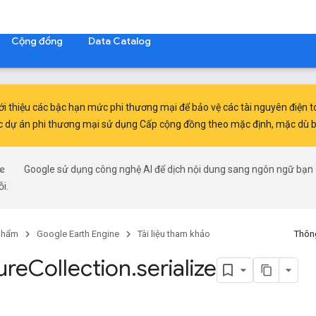
Cộng đồng
Data Catalog
ới thiệu
các bậc hạn mức phi thương mại
để bảo vệ các tài nguyên điện 
c dự án phi thương mại sử dụng Cấp cộng đồng theo mặc định, mặc dù bạn
Google sử dụng công nghệ AI để dịch nội dung sang ngôn ngữ bạn ư
ỗi.
phẩm
Google Earth Engine
Tài liệu tham khảo
Thông
ure
Collection
.
serialize