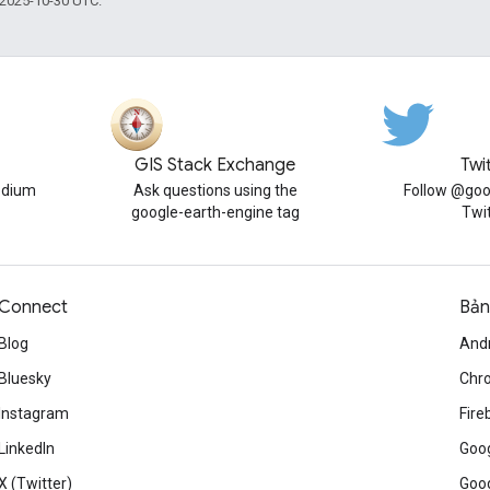
 2025-10-30 UTC.
GIS Stack Exchange
Twi
edium
Ask questions using the
Follow @goo
google-earth-engine tag
Twi
Connect
Bản
Blog
And
Bluesky
Chr
Instagram
Fire
LinkedIn
Goog
X (Twitter)
Goog