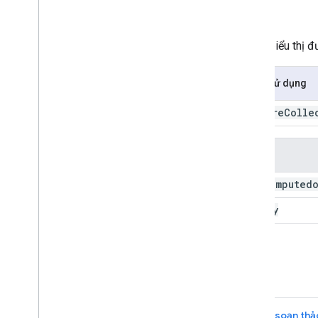
get
Number
Ví dụ
get
String
inverse
Distance
Trả về biểu thị 
lặp lại
kriging
Cách sử dụng
giới hạn
load
Big
Query
Table
Feature
Colle
make
Array
map
Đối số
hợp nhất
property
Names
computedo
this:
random
Column
legacy
random
Points
reduce
Columns
reduce
To
Image
Tái phân loại giá trị
Ví dụ
run
Big
Query
chọn
chuyển đổi tuần tự