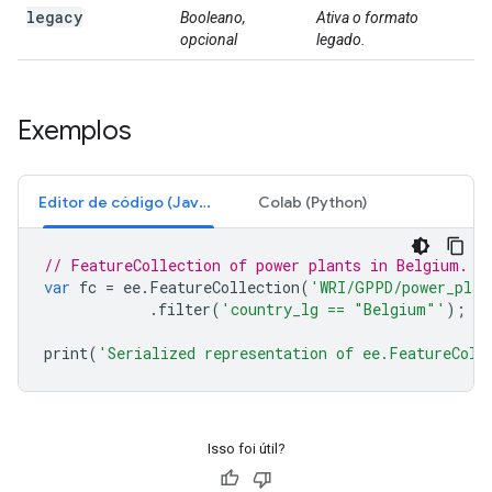
legacy
Booleano,
Ativa o formato
opcional
legado.
Exemplos
Editor de código (JavaScript)
Colab (Python)
// FeatureCollection of power plants in Belgium.
var
fc
=
ee
.
FeatureCollection
(
'WRI/GPPD/power_plan
.
filter
(
'country_lg == "Belgium"'
);
print
(
'Serialized representation of ee.FeatureColl
Isso foi útil?