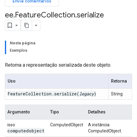
Envie comentários
ee
.
Feature
Collection
.
serialize
Nesta página
Exemplos
Retorna a representação serializada deste objeto.
Uso
Retorna
Feature
Collection
.
serialize
(
legacy
)
String
Argumento
Tipo
Detalhes
isso:
ComputedObject
A instância
computedobject
ComputedObject.