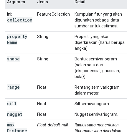
Argumen
Jenis
Detail
ini:
FeatureCollection
Kumpulan fitur yang akan
collection
digunakan sebagai data
sumber untuk estimasi.
property
String
Properti yang akan
Name
diperkirakan (harus berupa
angka).
shape
String
Bentuk semivariogram
(salah satu dari
{eksponensial, gaussian,
bola}).
range
Float
Rentang semivariogram,
dalam meter.
sill
Float
Sill semivariogram.
nugget
Float
Nugget semivariogram.
max
Float, default: null
Radius yang menentukan
Distance
fitur mana yang disertakan