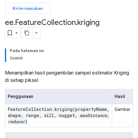
Kirim masukan
ee
.
Feature
Collection
.
kriging
Pada halaman ini
Contoh
Menampilkan hasil pengambilan sampel estimator Kriging
di setiap piksel.
Penggunaan
Hasil
Feature
Collection
.
kriging
(property
Name
,
Gambar
shape
,
range
,
sill
,
nugget
,
max
Distance
,
reducer
)