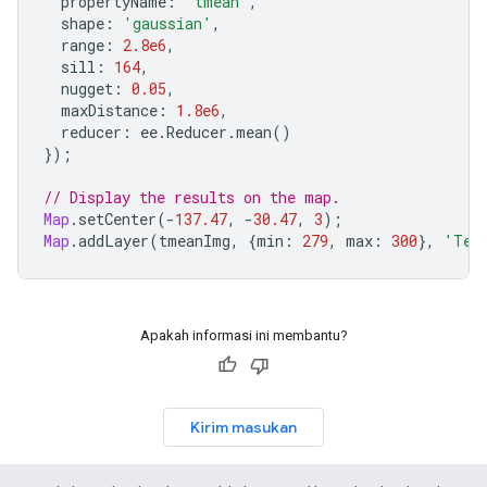
propertyName
:
'tmean'
,
shape
:
'gaussian'
,
range
:
2.8e6
,
sill
:
164
,
nugget
:
0.05
,
maxDistance
:
1.8e6
,
reducer
:
ee
.
Reducer
.
mean
()
});
// Display the results on the map.
Map
.
setCenter
(
-
137.47
,
-
30.47
,
3
);
Map
.
addLayer
(
tmeanImg
,
{
min
:
279
,
max
:
300
},
'Tem
Apakah informasi ini membantu?
Kirim masukan