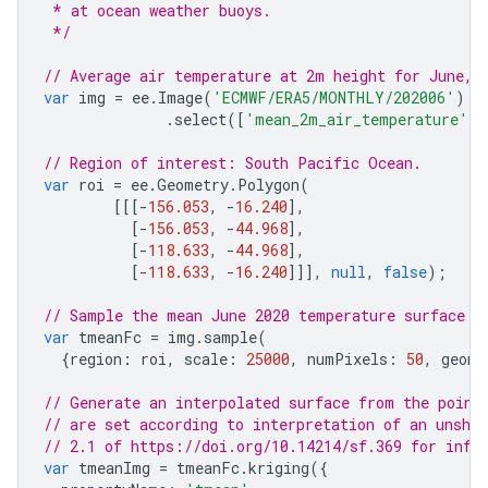
 * at ocean weather buoys.
 */
// Average air temperature at 2m height for June, 
var
img
=
ee
.
Image
(
'ECMWF/ERA5/MONTHLY/202006'
)
.
select
([
'mean_2m_air_temperature'
],
// Region of interest: South Pacific Ocean.
var
roi
=
ee
.
Geometry
.
Polygon
(
[[[
-
156.053
,
-
16.240
],
[
-
156.053
,
-
44.968
],
[
-
118.633
,
-
44.968
],
[
-
118.633
,
-
16.240
]]],
null
,
false
);
// Sample the mean June 2020 temperature surface a
var
tmeanFc
=
img
.
sample
(
{
region
:
roi
,
scale
:
25000
,
numPixels
:
50
,
geome
// Generate an interpolated surface from the point
// are set according to interpretation of an unsho
// 2.1 of https://doi.org/10.14214/sf.369 for info
var
tmeanImg
=
tmeanFc
.
kriging
({