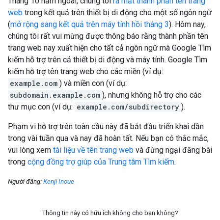
Tháng 10 năm ngoái, chúng tôi
ra mắt thành phần
tên trang
web
trong kết quả trên thiết bị di động cho một số ngôn ngữ
(
mở rộng sang kết quả trên máy tính hồi tháng 3
). Hôm nay,
chúng tôi rất vui mừng được thông báo rằng thành phần tên
trang web nay xuất hiện cho tất cả ngôn ngữ mà Google Tìm
kiếm hỗ trợ trên cả thiết bị di động và máy tính. Google Tìm
kiếm hỗ trợ tên trang web cho các miền (ví dụ:
example.com
) và miền con (ví dụ:
subdomain.example.com
), nhưng không hỗ trợ cho các
thư mục con (ví dụ:
example.com/subdirectory
).
Phạm vi hỗ trợ trên toàn cầu này đã bắt đầu triển khai dần
trong vài tuần qua và nay đã hoàn tất. Nếu bạn có thắc mắc,
vui lòng xem
tài liệu về tên trang web
và đừng ngại đăng bài
trong
cộng đồng trợ giúp của Trung tâm Tìm kiếm
.
Người đăng:
Kenji Inoue
Thông tin này có hữu ích không cho bạn không?