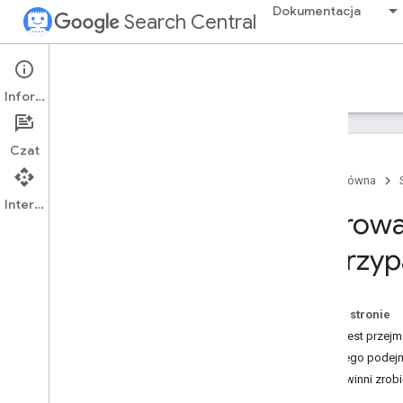
Dokumentacja
Search Central
Google Search Central Blog
Informacje
Najnowsze posty na blogach
Czat
Informacje o nas
Strona główna
Archiwizuj
Interfejs API
2026
Wprowa
Lipiec
Czerwiec
w przyp
Maj
Kwiecień
Wprowadzamy nowe zasady
Na tej stronie
dotyczące spamu
Co to jest przej
w przypadku „przejęcia
przycisku Wstecz”
Dlaczego podejm
Search Central Live zawita
Co powinni zrobi
w 2026 r
.
do Szanghaju