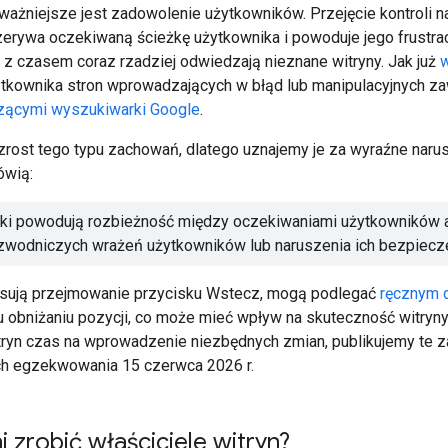
ważniejsze jest zadowolenie użytkowników. Przejęcie kontroli 
zerywa oczekiwaną ścieżkę użytkownika i powoduje jego frustrac
i z czasem coraz rzadziej odwiedzają nieznane witryny. Jak już
w
ytkownika stron wprowadzających w błąd lub manipulacyjnych 
zącymi wyszukiwarki Google
.
ost tego typu zachowań, dlatego uznajemy je za wyraźne nar
ówią:
yki powodują rozbieżność między oczekiwaniami użytkowników 
zwodniczych wrażeń użytkowników lub naruszenia ich bezpiecze
tosują przejmowanie przycisku Wstecz, mogą podlegać
ręcznym 
obniżaniu pozycji, co może mieć wpływ na skuteczność witryn
tryn czas na wprowadzenie niezbędnych zmian, publikujemy te
ch egzekwowania 15 czerwca 2026 r.
 zrobić właściciele witryn?