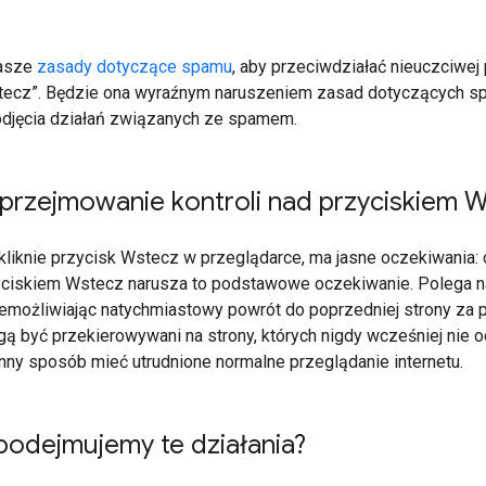
asze
zasady dotyczące spamu
, aby przeciwdziałać nieuczciwej 
tecz”. Będzie ona wyraźnym naruszeniem zasad dotyczących s
djęcia działań związanych ze spamem.
 przejmowanie kontroli nad przyciskiem 
kliknie przycisk Wstecz w przeglądarce, ma jasne oczekiwania: 
zyciskiem Wstecz narusza to podstawowe oczekiwanie. Polega na
iemożliwiając natychmiastowy powrót do poprzedniej strony za
ą być przekierowywani na strony, których nigdy wcześniej nie 
inny sposób mieć utrudnione normalne przeglądanie internetu.
podejmujemy te działania?