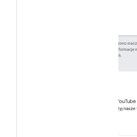
O ile nie stwierdzono inacze
Szczegółowe informacje n
stowarzyszonych.
LinkedIn
YouTube
Dołącz do nas na LinkedIn
Obejrzyj nasze 