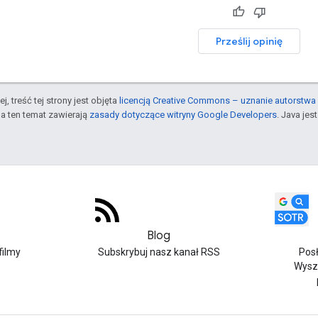
Prześlij opinię
j, treść tej strony jest objęta
licencją Creative Commons – uznanie autorstwa 
a ten temat zawierają
zasady dotyczące witryny Google Developers
. Java je
Blog
filmy
Subskrybuj nasz kanał RSS
Pos
Wysz