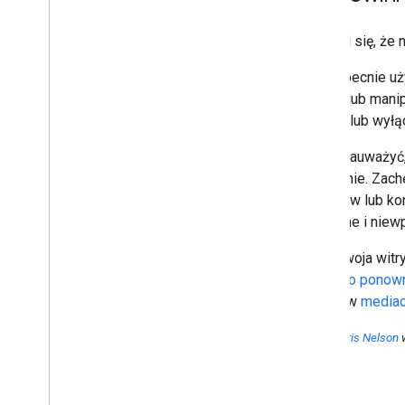
Upewnij się, że 
Jeśli obecnie uż
w błąd lub mani
usunąć lub wyłą
Warto zauważyć,
w witrynie. Zach
importów lub ko
pomocne i niewp
Jeśli Twoja wit
prośbę o ponown
z nami w
mediac
Autor:
Chris Nelson
w