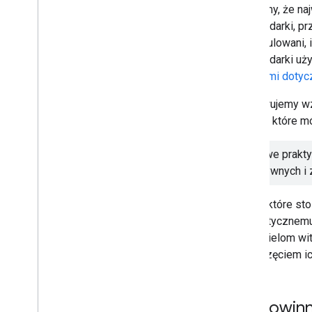
Uważamy, że naj
2009
przeglądarki, pr
2008
zmanipulowani, 
2007
przeglądarki uż
2006
zasadami dotyc
2005
Autor
Obserwujemy wzr
praktyk
, które m
Więcej zasobów
Subskrybuj nasz kanał RSS
Złośliwe prakt
Obserwuj nas na X
negatywnych i 
Subskrybuj nasz kanał w You
Tube
Strony, które s
automatycznemu 
właścicielom wi
rozpoczęciem i
Co powinni