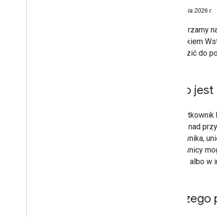
Marzec
13 kwietnia 2026 r.
Luty
Rozszerzamy n
Styczeń
przyciskiem Ws
2025
prowadzić do po
2024
2023
2022
Co to jest
2021
2020
2019
Gdy użytkownik 
2018
kontroli nad pr
2017
użytkownika, un
2016
użytkownicy mog
2015
reklamy albo w 
2014
2013
2012
Dlaczego 
2011
2010