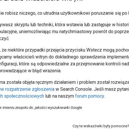
nie robisz niczego, co utrudnia użytkownikowi poruszanie się po h
ywasz skryptu lub techniki, która wstawia lub zastępuje w hist
pulacyjne, uniemożliwiając mu natychmiastowy powrót do poprze
czyć.
 że niektóre przypadki przejęcia przycisku Wstecz mogą pochod
ęcamy właścicieli witryn do dokładnego sprawdzenia implementac
nfiguracji, które są odpowiedzialne za przejmowanie kontroli 
rowadzające w błąd wrażenia.
ryna została objęta ręcznym działaniem i problem został rozwią
e rozpatrzenie zgłoszenia
w Search Console. Jeśli masz pytania
h społecznościowych
lub na naszym
forum pomocy
.
 imieniu zespołu ds. jakości wyszukiwarki Google
Czy te wskazówki były pomocne