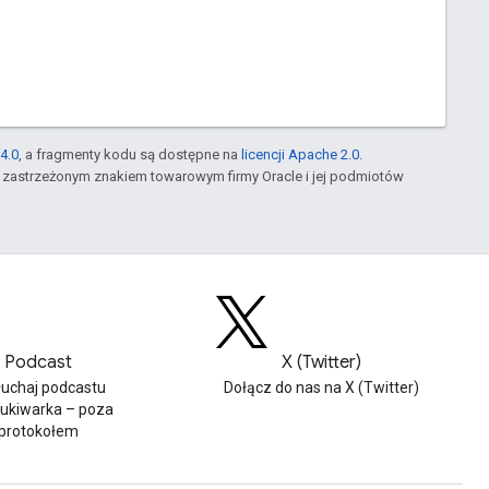
4.0
, a fragmenty kodu są dostępne na
licencji Apache 2.0
.
st zastrzeżonym znakiem towarowym firmy Oracle i jej podmiotów
Podcast
X (Twitter)
łuchaj podcastu
Dołącz do nas na X (Twitter)
ukiwarka – poza
protokołem