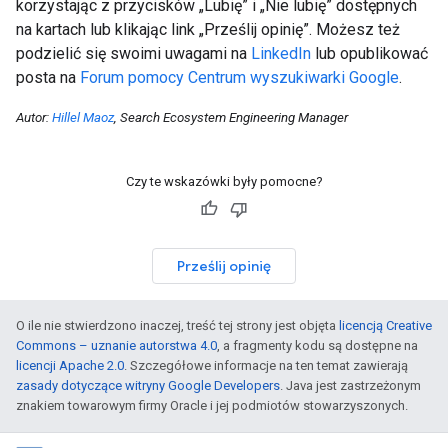
korzystając z przycisków „Lubię” i „Nie lubię” dostępnych
na kartach lub klikając link „Prześlij opinię”. Możesz też
podzielić się swoimi uwagami na
LinkedIn
lub opublikować
posta na
Forum pomocy Centrum wyszukiwarki Google
.
Autor:
Hillel Maoz
, Search Ecosystem Engineering Manager
Czy te wskazówki były pomocne?
Prześlij opinię
O ile nie stwierdzono inaczej, treść tej strony jest objęta
licencją Creative
Commons – uznanie autorstwa 4.0
, a fragmenty kodu są dostępne na
licencji Apache 2.0
. Szczegółowe informacje na ten temat zawierają
zasady dotyczące witryny Google Developers
. Java jest zastrzeżonym
znakiem towarowym firmy Oracle i jej podmiotów stowarzyszonych.