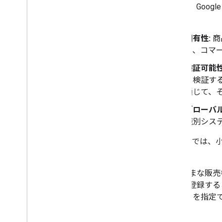
ことで、Goog
2016
さい。
2015
2014
固有性:
商
2013
り、コマ
2012
検証可能性
2011
て検証する
2010
通じて、
2009
2008
グローバル
2007
識別シス
2006
Google 
2005
ました。
投稿者で検索
さまざまな販売
参考リンク
商品を登録する
RSS フィードに登録する
的な ID を
X でフォローする
You
Tube チャンネルに登録する