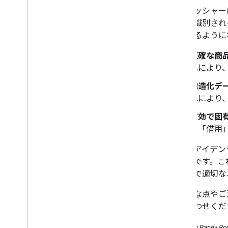
パブリッシャー
正確に識別され
けられるようにな
正確な商品
れにより
構造化デー
れにより
有効で固有の
ら「借用
商品のアイデン
不可欠です。こ
ミングで適切な
ご不明な点やご
問い合わせくだ
Posted by Ran