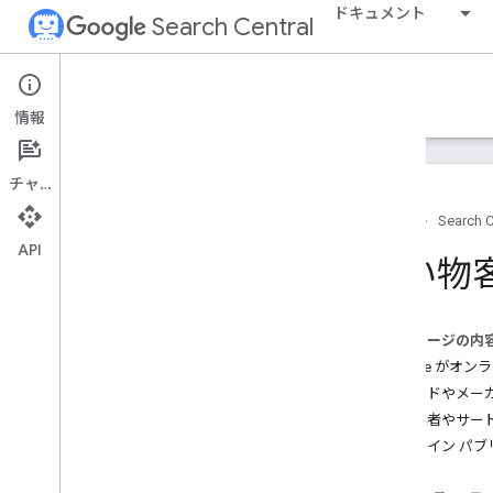
ドキュメント
Search Central
Google Search Central Blog
情報
最近のブログ投稿
チャット
企業情報
ホーム
Search C
アーカイブ
API
2026
買い物
2025 年
2024
2023
このページの内
2022
Google が
2021
ブランドやメー
12月
小売業者やサー
11 月
オンライン パ
10 月
9 月