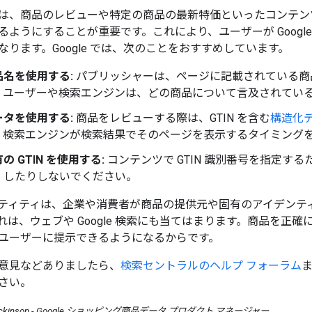
は、商品のレビューや特定の商品の最新特価といったコンテン
るようにすることが重要です。これにより、ユーザーが Googl
ります。Google では、次のことをおすすめしています。
名を使用する:
パブリッシャーは、ページに記載されている商
、ユーザーや検索エンジンは、どの商品について言及されてい
タを使用する:
商品をレビューする際は、GTIN を含む
構造化
、検索エンジンが検索結果でそのページを表示するタイミング
 GTIN を使用する:
コンテンツで GTIN 識別番号を指定する
」したりしないでください。
ティティは、企業や消費者が商品の提供元や固有のアイデンテ
れは、ウェブや Google 検索にも当てはまります。商品を正
ユーザーに提示できるようになるからです。
意見などありましたら、
検索セントラルのヘルプ フォーラム
さい。
dy Rockinson - Google ショッピング商品データ プロダクト マネージャー