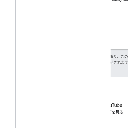
特に記載のない限り、こ
ス
により使用許諾されま
LinkedIn
YouTube
LinkedIn でつながる
動画を見る