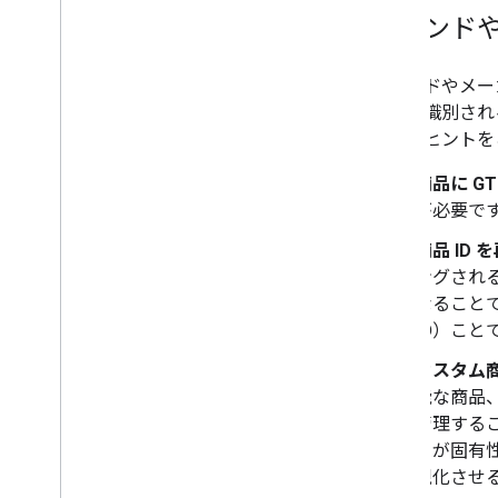
ブランド
ブランドやメー
固有に識別される
ためのヒントを
商品に G
が必要です
商品 ID 
ングされ
なることで
ID）こ
カスタム商
能な商品
管理する
ーが固有
現化させ