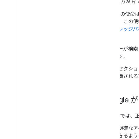
2021 年 2 月 26 
8 月
Google 
7 月
ことは、この使
6 月
品のナレッジパ
5 月
た。
4 月
3 月
ユーザーが検索
2 月
めします。
買い物客に適切な商品情報を
提供する
以下のセクショ
Search Console に新しい関連
実に認識される
付け機能を追加
Search Central Live にご参加く
ださい
Search Console の Discover レ
Googl
ポートに Chrome データを表示
1 月
Google 
2020
2019
商品の明確なア
2018
合ができるよう
2017