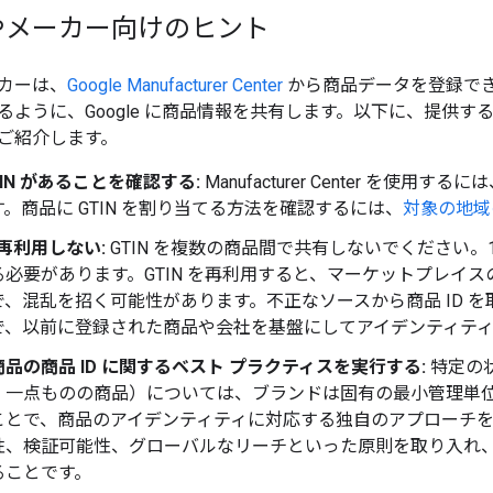
やメーカー向けのヒント
カーは、
Google Manufacturer Center
から商品データを登録で
ように、Google に商品情報を共有します。以下に、提供するデ
ご紹介します。
TIN があることを確認する:
Manufacturer Center を使
。商品に GTIN を割り当てる方法を確認するには、
対象の地域の
を再利用しない:
GTIN を複数の商品間で共有しないでください。1 
る必要があります。GTIN を再利用すると、マーケットプレイ
、混乱を招く可能性があります。不正なソースから商品 ID を
とで、以前に登録された商品や会社を基盤にしてアイデンティテ
品の商品 ID に関するベスト プラクティスを実行する:
特定の状
、一点ものの商品）については、ブランドは固有の最小管理単位
ことで、商品のアイデンティティに対応する独自のアプローチ
性、検証可能性、グローバルなリーチといった原則を取り入れ、商
ることです。