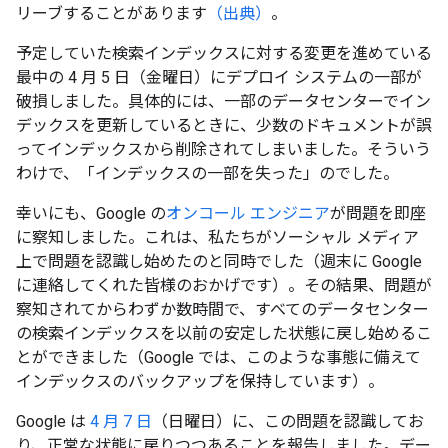
リーブすることがあります
（出典）
。
予定していた検索インデックスに対する変更を進めている
最中の 4 月 5 日（金曜日）にデプロイ システムの一部が
破損しました。具体的には、一部のデータセンターでイン
デックスを更新しているときに、少数のドキュメントが誤
ってインデックスから削除されてしまいました。そういう
わけで、「インデックスの一部を失った」のでした。
幸いにも、Google の
オンコール エンジニア
が問題を即座
に察知しました。これは、私たちがソーシャル メディア
上で問題を認識し始めたのと同時でした（週末に Google
に連絡してくれた皆様のおかげです）。その結果、問題が
察知されてからわずか数時間で、すべてのデータセンター
の検索インデックスを以前の安定した状態に戻し始めるこ
とができました（Google では、このような事態に備えて
インデックスのバックアップを保持しています）。
Google は
4 月 7 日
（日曜日）に、この問題を認識してお
り、正常な状態に戻りつつあることを報告しました。デー