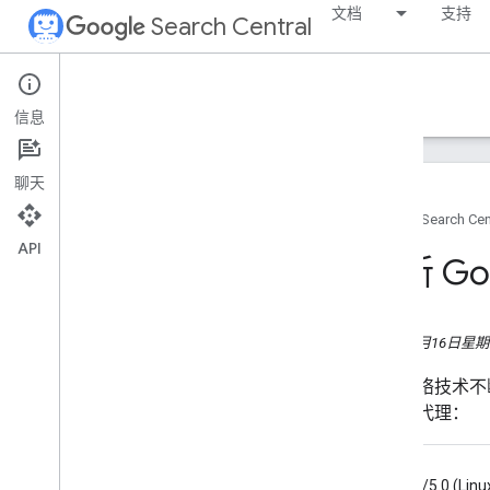
文档
支持
Search Central
Google Search Central Blog
信息
最近的博文
聊天
关于我们
首页
Search Cen
归档
API
2026
更新 G
2025
2024
2023 年
2016年3月16日星
2022
2021
随着网络技术不断
2020
机用户代理：
2019
2018
Mozilla/5.0 (Lin
2017