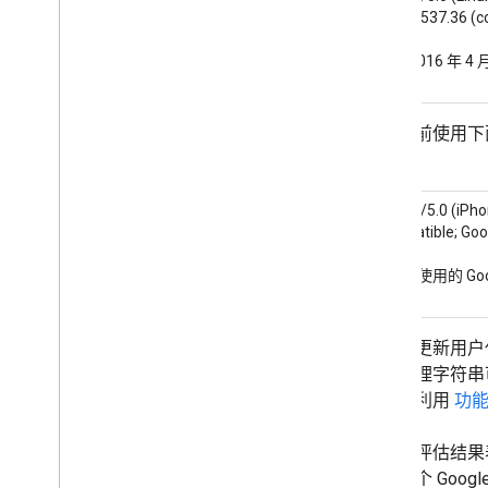
Safari/537.36 (c
2016
12 月
（
自
2016 年 
11 月
10 月
9 月
我们目前使用下面的
8 月
6 月
5 月
Mozilla/5.0 (iPh
(compatible; Goo
4 月
3 月
（目前使用的 Go
继续全力营造更适合移动设备
的网络环境
更新 Googlebot 智能手机用户
代理
我们将更新用户
博主在评价公司提供的产品时
用户代理字符串可
应遵循的最佳做法
建议您利用
功
有关网站站长中心博客的一项
更新
我们的评估结果
以您的语言举行的 AMP News
Lab 咨询交流时间活动
寻找某个 Goo