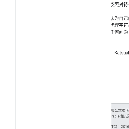
2 月
为。应按照对待任
1 月
2015
如果您认为自己的
2014
的用户代理字符
2013
果您有任何问题
2012
2011
2010
发布者：Katsua
2009
2008
2007
2006
2005
按作者分类
更多资源
如未另行说明，那么本页
订阅我们的 RSS Feed
政策
。Java 是 Oracl
在 X 上关注我们
最后更新时间 (UTC)：2016-
订阅我们的 You
Tube 频道