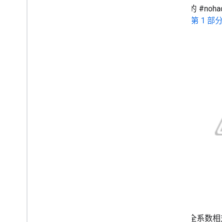
在今天的 #noh
2016
论。（
第 1 部
2015
12 月
11 月
10 月
9 月
8 月
CSV 下载脚本已更新
#No
Hacked：修正在网站上植
入乱码网址的黑客入侵行为
#No
Hacked：识别和诊断在网
站上植入乱码网址的黑客入侵
行为
#No
Hacked：使用双重身份验
证保护您的网站
隆重推出 Search Analytics API
#No
Hacked：如何识别社交工
程并保护自己免受其害
#No
Hacked 博客第 2 部分：检
测社交工程攻击和防止受到损
设置安全系数相
害