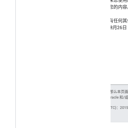
中。如果您使用
更多资源
来托管您的内
订阅我们的 RSS Feed
在 X 上关注我们
如果您有任何其
订阅我们的 You
Tube 频道
们将在
8月26日
如未另行说明，那么本页
政策
。Java 是 Oracl
最后更新时间 (UTC)：2015-