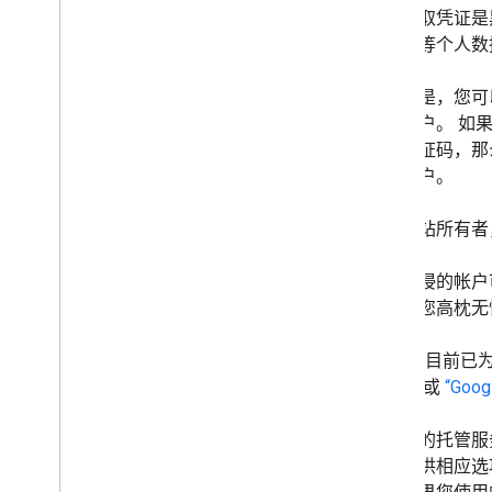
示，窃取凭证是
7 月
的密码等个人数
5 月
4 月
幸运的是，您可
3 月
您的帐户。
如
2 月
示的验证码，那
1 月
您的帐户。
2014
2013
作为网站所有者
2012
2011
遭到入侵的帐户
2010
从而让您高枕无
2009
2008
Google 目前
2007
密钥
）或
“Go
2006
2005
如果您的托管服
按作者分类
团队提供相应选