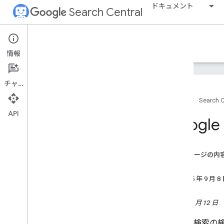
ドキュメント
Search Central
Google Search Central Blog
情報
最近のブログ投稿
チャット
企業情報
ホーム
Search C
アーカイブ
API
2026
Goog
2025 年
12月
11 月
このページの内
10 月
更新
9 月
2025 年 9 月
8 月
7 月
2025 年 6 月 12 日
6 月
Google 検
新しい Search Console の分析