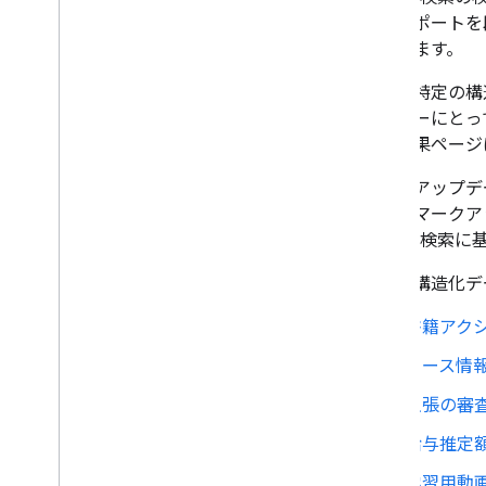
情報レポートが登場
能のサポートを
SCL Deep Dive APAC 2025: コ
しています。
ミュニティ側の講演者と新たな
形式
以下の特定の構造
Google 検索結果ページを簡素
ユーザーにとっ
化
検索結果ページ
新たにポイント プログラムの
マークアップをサポート
今回のアップデ
5 月
の低いマークア
4 月
Google 
3 月
2 月
以下の構造化デ
1 月
2024
書籍アク
2023
コース情
2022
2021
主張の審
2020
給与推定
2019
2018
学習用動