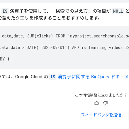
、
IS
演算子を使用して、「検索での見え方」の項目が
NULL
と
に備えたクエリを作成することをおすすめします。
data_date
,
SUM
(
clicks
)
FROM
`
myproject
.
searchconsole
.
s
data_date
>
DATE
(
'2025-09-01'
)
AND
is_learning_videos
I
BY
1
;
は、Google Cloud の
IS
演算子に関する BigQuery ドキュ
この情報は役に立ちましたか？
フィードバックを送信