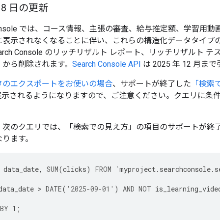
月 8 日の更新
h Console では、コース情報、主張の審査、給与推定額、学
に表示されなくなることに伴い、これらの構造化データタイプのサ
arch Console のリッチリザルト レポート、リッチリザルト テ
）から削除されます。
Search Console API
は 2025 年 12
タのエクスポートをお使いの場合
、サポートが終了した
「検索
示されるようになりますので、ご注意ください。クエリに条
。
、次のクエリでは、「検索での見え方」の項目のサポートが終
なります。
data_date
,
SUM
(
clicks
)
FROM
`
myproject
.
searchconsole
.
s
data_date
>
DATE
(
'2025-09-01'
)
AND
NOT
is_learning_vide
BY
1
;