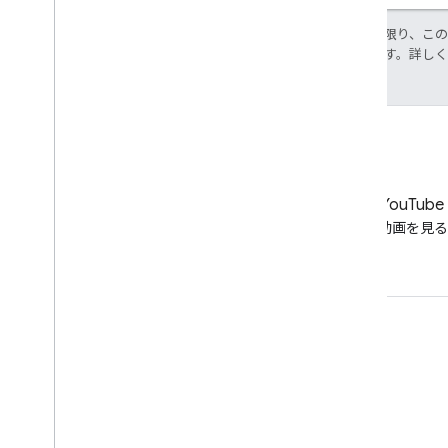
特に記載のない限り、こ
使用許諾されます。詳し
LinkedIn
YouTube
LinkedIn でつながる
動画を見る
サポートを利用する
ヘルプ フォーラムに移動
オフィスアワーに質問を投稿する
スパム、フィッシング、マルウェアを報告する