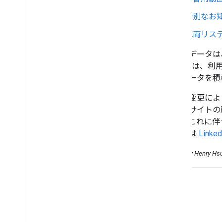
2017
特別なお
2016
2015
車両リス
2014
構造化データは
2013
Google 
2012
造化データを積
2011
2010
今回の変更によ
2009
ウェブサイトの
2008
続け、これに伴
2007
ィ
または
Linked
2006
2005
Posted by Henry Hs
投稿者で検索
参考リンク
更新
RSS フィードに登録する
X でフォローする
You
Tube チャンネルに登録する