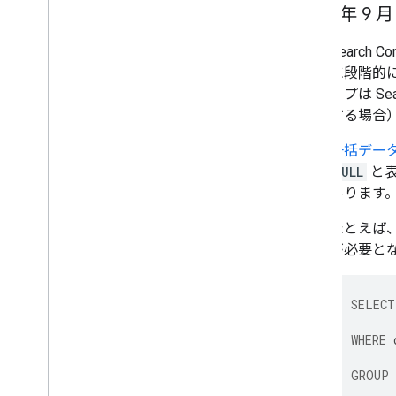
2025 年 9 
Searc
に段階的
イプは Se
する場合
一括デー
NULL
と表
あります
たとえば
が必要と
SELECT
WHERE
GROUP