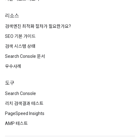
리소스
검색엔진 최적화 절차가 필요한가요?
SEO 기본 가이드
검색 시스템 상태
Search Console 문서
우수사례
도구
Search Console
리치 검색결과 테스트
PageSpeed Insights
AMP 테스트