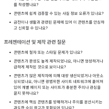
를 작성했나요?
콘텐츠에 쉽게 검증할 수 있는 사실 정보 오류가 있나요?
금전이나 생활과 관련된 문제에 있어 이 콘텐츠를 안심하
고 신뢰할 수 있나요?
프레젠테이션 및 제작 관련 질문
콘텐츠에 철자 또는 스타일 문제가 있나요?
콘텐츠가 완성도 높게 제작되었나요, 아니면 엉성하거나
급하게 제작된 것으로 보이나요?
콘텐츠가 많은 제작자에 의해 대량 생산되었거나 아웃소
싱되었나요, 아니면 광범위한 사이트 네트워크에 흩어져
있어 개별 페이지 또는 사이트가 충분한 주의나 관심을
끌지 못하나요?
콘텐츠에 핵심 콘텐츠를 방해하거나 주의를 분산시키는
과도한 수의 광고가 포함되어 있나요?