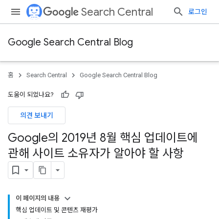
Search Central
로그인
Google Search Central Blog
홈
Search Central
Google Search Central Blog
도움이 되었나요?
의견 보내기
Google의 2019년 8월 핵심 업데이트에
관해 사이트 소유자가 알아야 할 사항
이 페이지의 내용
핵심 업데이트 및 콘텐츠 재평가