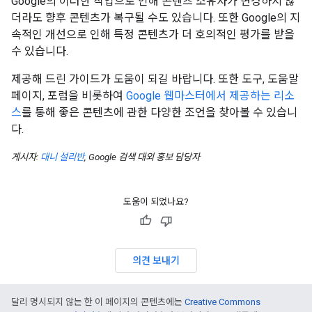
Google의 이러한 작업으로 인해 콘텐츠 소유자가 변경하지 않
더라도 향후 콘텐츠가 복구될 수도 있습니다. 또한 Google의 지
속적인 개선으로 인해 특정 콘텐츠가 더 호의적인 평가를 받을
수 있습니다.
제공해 드린 가이드가 도움이 되길 바랍니다. 또한 도구, 도움말
페이지, 포럼을 비롯하여
Google 웹마스터에서 제공하는 리소
스
를 통해 좋은 콘텐츠에 관한 다양한 조언을 찾아볼 수 있습니
다.
게시자:
대니 설리반
, Google 검색 대외 홍보 담당자
도움이 되었나요?
의견 보내기
달리 명시되지 않는 한 이 페이지의 콘텐츠에는
Creative Commons