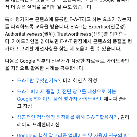
서 더 좋은 실적을 올리게 될 수도 있습니다.
특히 평가자는 콘텐츠에 훌륭한 E-A-T라고 하는 요소가 있는지
를 파악하도록 교육을 받습니다. E-A-T는 Expertise(전문성),
Authoritativeness(권위), Trustworthiness(신뢰)를 의미합니
다. 가이드라인을 읽어보면 E-A-T 관점에서 콘텐츠의 품질을 평
가하고 고려할 개선사항을 찾는 데 도움이 될 수 있습니다.
다음은 Google 외부의 전문가가 작성한 자료들로, 가이드라인
을 지침으로 활용한 사례를 공유합니다.
E-A-T란 무엇인가요?
, 마리 헤인스 작성
E-A-T, 페이지 품질 및 전면 광고를 대상으로 하는
Google 업데이트 품질 평가자 가이드라인
, 제니퍼 슬레
그 작성
성공적인 검색엔진 최적화를 위해 E-A-T 활용하기
, 릴리
레이의 프레젠테이션
Google의 핵심 알고리즘 업데이트 및 사용자 연구의 힘: