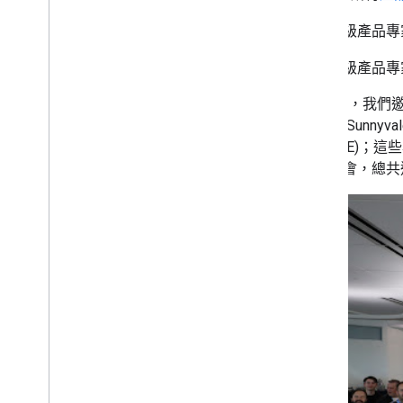
表揚 2018 年全球網站管理員社
- 銀級產品專
群成果
行動版內容優先索引系統、結
- 金級產品
構化資料、圖片以及您的網站
為什麼該使用 HTTPS 通訊協定
11 月時，我們邀
確保網站安全性？該怎麼做？
於加州 Sunny
隆重推出適用於即時串流的
Indexing API 與結構化資料
(金級 PE)
問與答頁面複合式搜尋結果新
功的聚會，總共邀
上線
活動報告：2018 年大阪 Google
Dance
日文網誌：回顧 2018 年
11 月
10 月
9 月
8 月
7 月
6 月
5 月