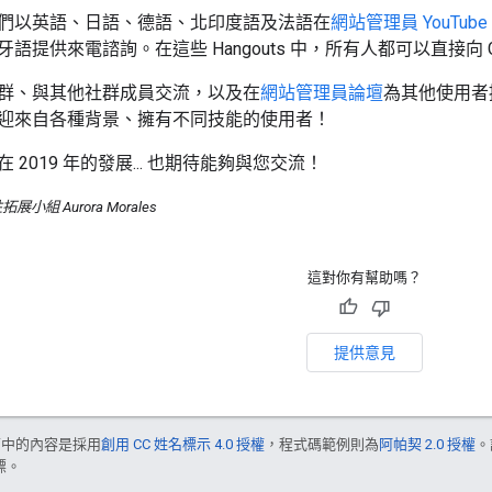
們以英語、日語、德語、北印度語及法語在
網站管理員 YouTube
語提供來電諮詢。在這些 Hangouts 中，所有人都可以直接向 
群、與其他社群成員交流，以及在
網站管理員論壇
為其他使用者
迎來自各種背景、擁有不同技能的使用者！
 2019 年的發展... 也期待能夠與您交流！
組 Aurora Morales
這對你有幫助嗎？
提供意見
面中的內容是採用
創用 CC 姓名標示 4.0 授權
，程式碼範例則為
阿帕契 2.0 授權
。
標。