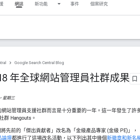
援
網誌
新功能
事件
個案研究
tral
Google Search Central Blog
018 年全球網站管理員社群成果
 日，星期三
我們的網站管理員支援社群而言是十分重要的一年。這一年發生了許
 Hangouts。
們將先前的「傑出貢獻者」改名為「金級產品專家 (金級 PE)」，「Ri
品論壇
都進行了這場改名活動，以下列出其中幾個
新徽章和新名