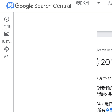
說明文件
支
Search Central
Google Search Central Blog
資訊
近期網誌文章
即時通訊
關於我們
首頁
Search Cen
封存
API
2026
表揚 2
2025
2024
2023
2018 年 12 月 26
2022
2021
2018 年對
2020
球高峰會和多場社群
2019
10 月份時，我
2018
PE)」。所有
產
12 月