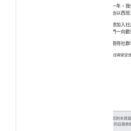
其他資源
過去這一年，我
訂閱我們的 RSS 動態消息
且也開始以西班牙
在 X 上追蹤我們
如果您想加入社
訂閱我們的 You
Tube 頻道
情
。我們一向歡
我們很期待社群在
作者：信任與安全性拓展小
除非另有註明，否則本頁
和/或其關聯企業的註冊商