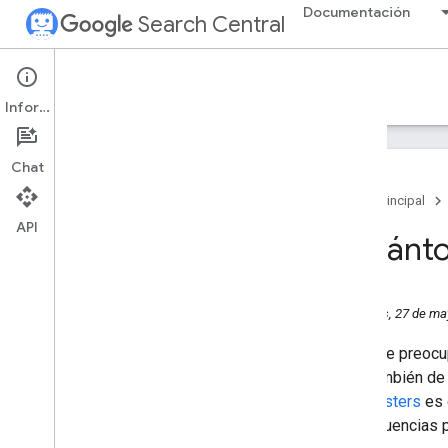
Documentación
Search Central
Google Search Central Blog
Información
Entradas recientes del blog
Chat
Acerca de nosotros
Página principal
Archivar
API
2026
¿Cuánto
2025
2024
2023
miércoles, 27 de ma
2022
2021
Algo que preocup
2020
sino también de
2019
webmasters
es 
2018
consecuencias p
2017