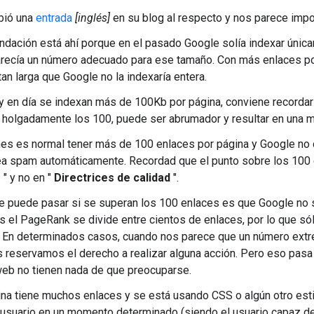
ibió una
entrada
[inglés]
en su blog al respecto y nos parece impo
dación está ahí porque en el pasado Google solía indexar únic
recía un número adecuado para ese tamaño. Con más enlaces por 
tan larga que Google no la indexaría entera.
 en día se indexan más de 100Kb por página, conviene recordar
holgadamente los 100, puede ser abrumador y resultar en una ma
es es normal tener más de 100 enlaces por página y Google no
a spam automáticamente. Recordad que el punto sobre los 100 
o
" y no en "
Directrices de calidad
".
 puede pasar si se superan los 100 enlaces es que Google no sig
 el PageRank se divide entre cientos de enlaces, por lo que só
En determinados casos, cuando nos parece que un número extre
s reservamos el derecho a realizar alguna acción. Pero eso pasa
web no tienen nada de que preocuparse.
ina tiene muchos enlaces y se está usando CSS o algún otro esti
 usuario en un momento determinado (siendo el usuario capaz de