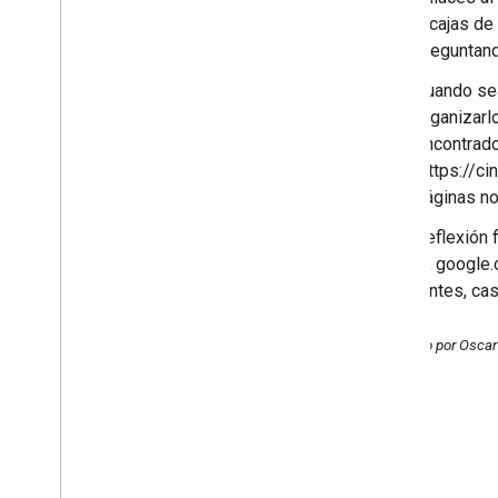
enriquecidos
o cajas de
Google Trends para tu sitio
preguntand
web
Más formas de interactuar con
Cuando sea
tu comunidad
organizarl
Resultados de la encuesta
encontrado
Informe del evento: asamblea
[https://c
SMX de Xiamen
,
parte II
páginas no
Presentamos el blog oficial de
las herramientas de medición
Como reflexión f
de Google en español
entrada, google.
Consejos para solicitar la
reconsideración
importantes, ca
¿Cuántos enlaces por página?
Google y SMX Madrid 2009
Publicado por Oscar
Abril
Marzo
Febrero
Enero
2008
2007