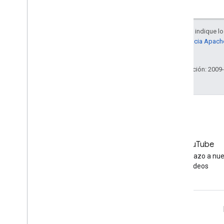
2006
2005
A menos que se indique lo 
Por autor
sujetas a la
licencia Apach
afiliados.
Más recursos
Última actualización: 2009
Suscríbete a nuestro feed RSS
Síguenos en X
Suscríbete a nuestro canal de You
Tube
LinkedIn
YouTube
Únete a nosotros en LinkedIn
Echa un vistazo a nu
vídeos
Obtener asistencia