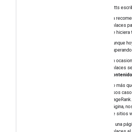
2016
Matt Cutts escr
2015
La recomen
2014
enlaces pa
2013
se hiciera 
2012
2011
Aunque hoy
2010
superando 
2009
En ocasion
Diciembre
enlaces se
Noviembre
contenid
Octubre
Septiembre
Lo más que
Agosto
esos casos
Julio
PageRank. 
Junio
página, no
Mayo
de sitios 
Deja que los visitantes
Si una pág
recomienden tu contenido
enlaces al
Presentamos los fragmentos