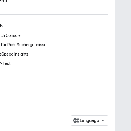
ören
ls
rch Console
 für Rich-Suchergebnisse
Speed Insights
-Test