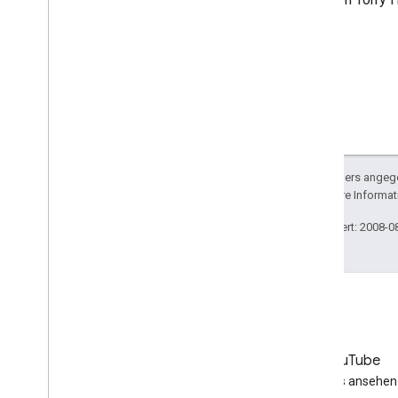
Sofern nicht anders angege
lizenziert. Weitere Informa
Zuletzt aktualisiert: 2008-0
LinkedIn
YouTube
Folgen Sie uns auf LinkedIn
Videos ansehen