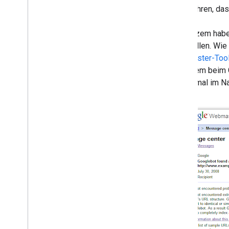
dazu führen, das
2016
2015
Vor kurzem habe
2014
feststellen. Wie
2013
Webmaster-Too
2012
- Problem beim 
2011
und an mal im Na
2010
2009
2008
Dezember
November
Oktober
September
August
10 häufige Missverständnisse
über die Indexierung und das
Ranking von Google
Der Effekt von
Nutzerfeedback
,
Teil 2 (und
weitere populäre Themen)