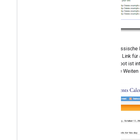
Silbermedaille gewonnen
Hey Google
,
ich habe keine
Badware mehr
404-Seiten nützlicher gestalten
Mehr zu 404-Fehlern
Abschied von Soft 404-Fehlern
Das klassische B
404-Woche in der Webmaster-
Zentrale
diesem Link für 
Mehrsprachige Website
Googlebot ist in
erstellen
endlose Weiten z
Ans Ende der Welt und weiter?
Nein!
Google Developer Day in
München
Suchqualität (Fortsetzung)
Tests an der Google Suche: Im
großen und im kleinen Rahmen
Juli
Juni
Mai