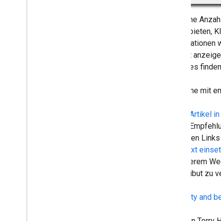
April
März
sind, eine Anzah
Februar
Option bieten, K
Januar
Kombinationen w
2007
Produkt anzeigen
2006
bloß alles finde
2005
Nach Autor
Probleme mit en
Weitere Ressourcen
Dieser
Artikel i
Unseren RSS-Feed abonnieren
enthält Empfehl
Folgen Sie uns auf X
erzeugten Links 
Unseren You
Tube-Kanal abonnieren
robots.txt einse
auf anderem Weg
Linkattribut zu 
To infinity and 
Post von Torry 