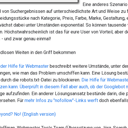
Eine anderes Szenario t
l von Suchergebnissen auf unterschiedlichste Art und Weise zu 
leidungsstücke nach Kategorie, Preis, Farbe, Marke, Gestaltung, 
ächst dabei unter Umständen exponential. So können tausende v
. Höchstwahrscheinlich ist das für eure User von Vorteil, aber
n - und zwar genau einmal!
dlosen Weiten in den Griff bekommen
n der Hilfe für Webmaster
beschreibt weitere Umstände, unter d
ungen, wie man das Problem umschiffen kann. Eine Lösung best
durch die robots.txt-Datei zu blockieren.
Die Hilfe für Webmaste
tzen kann.
Überprüft in diesem Fall aber auch, ob der Googlebot n
e aufzufinden. Ein anderer Lösungsansatz bestünde darin, die 
versehen. Für
mehr Infos zu "nofollow"-Links werft
doch ebenfalls
beyond? No! (English version)
Hoffman, Webmaster Tools Team (Übersetzung von Jörg, Search 