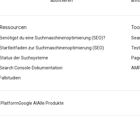
abonnieren
anh
Ressourcen
Too
Benötigst du eine Suchmaschinenoptimierung (SEO)?
Sea
Startleitfaden zur Suchmaschinenoptimierung (SEO)
Test
Status der Suchsysteme
Page
Search Console-Dokumentation
AMP
Fallstudien
 Platform
Google AI
Alle Produkte