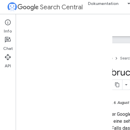
Dokumentation
Search Central
Google Search Central Blog
Info
Letzte Blogposts
Chat
Informationen über uns
Startseite
Searc
Archivieren
API
2026
Aufbruch
2025
2024
2023
2022
2021
Mittwoch, 6. August
2020
Wenn der Google
2019
sich um eine seh
2018
bieten. Falls da
2017