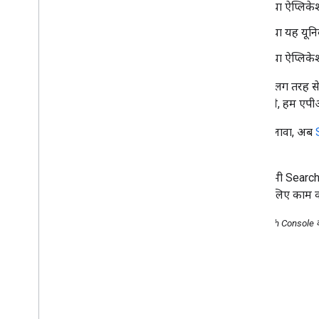
क्या ऐप्लिके
अक्टूबर
क्या यह यूनि
सितंबर
अगस्त
क्या ऐप्लिके
Search Console API के बारे में
एलान
अलग-अलग तरह से दि
#Ask
Google
Webmasters की
है. आगे से, हम एपी
मदद से आप सवाल पूछें
,
हम जवाब देंगे
इंडेक्स करने में गड़बड़ी होने पर: इंडेक्स
इसके अलावा, अब
करने में हुई गड़बड़ियों को Google
Search ने कैसे ठीक किया और इससे
जाता.
हमने क्या सीखा
रेंडरिंग के लिए Googlebot की
हम अब भी Search C
Chromium का नया वर्शन इस्तेमाल
करने के लिए काम कर
करने की सुविधा
,
हमारे टेस्टिंग टूल में
उपलब्ध
इसे Search Console के 
साइट के मालिकों को Google के मुख्य
अपडेट के बारे में क्या पता होना चाहिए
आने वाला इवेंट: सपोरो में होने वाली
वेबमास्टर कॉन्फ़्रेंस
जुलाई
जून
मई