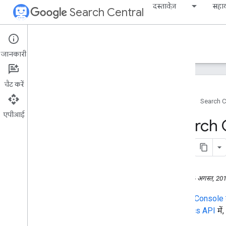
दस्तावेज़
सहा
Search Central
Google Search Central Blog
जानकारी
हाल ही के ब्लॉग पोस्ट
चैट करें
हमारे बारे में
होम पेज
Search C
संग्रह
एपीआई
2026
Search C
2025
2024
2023
2022
2021
सोमवार, 26 अगस्त, 20
2020
Search Console क
2019
Analytics API
में
दिसंबर
नवंबर