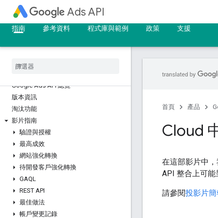
Ads API
指南
參考資料
程式庫與範例
政策
支援
Google Ads API 總覽
版本資訊
首頁
產品
G
淘汰功能
影片指南
Clou
驗證與授權
最高成效
網站強化轉換
在這部影片中，
待開發客戶強化轉換
API 整合上可
GAQL
REST API
請參閱
投影片簡
最佳做法
帳戶變更記錄