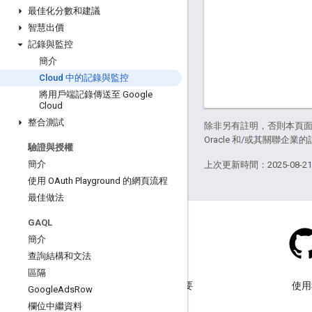
最佳化分數和建議
智慧出價
記錄與監控
簡介
Cloud 中的記錄與監控
將用戶端記錄傳送至 Google
Cloud
整合測試
除非另有註明，否則本頁
Oracle 和/或其關聯企業
驗證與授權
簡介
上次更新時間：2025-08-2
使用 OAuth Playground 的網頁流程
最佳做法
GAQL
簡介
查詢結構和文法
網誌
區隔
歡迎前往我們的網誌查看重要
使用
Google
Ads
Row
公告。
欄位中繼資料