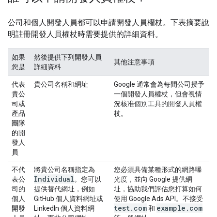
公司和個人開發人員都可以申請開發人員權杖。下表摘要說
明註冊開發人員權杖時需要提供的詳細資料。
如果
然後提供下列開發人員
其他注意事項
您是
詳細資料
代表
貴公司名稱和網址
Google 通常會為每間公司授予
貴公
一個開發人員權杖，但會視情
司或
況核准個別工具的開發人員權
產品
杖。
團隊
的開
發人
員
不代
將貴公司名稱指定為
您必須具備某種形式的網路曝
Individual
表公
。您可以
光度，並向 Google 提供網
司的
提供替代網址，例如
址，協助我們評估您打算如何
個人
GitHub 個人資料網址或
使用 Google Ads API。不接受
test
.
com
example
.
com
開發
LinkedIn 個人資料網
和