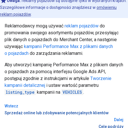
Uwaga:
reklamy pojazdów są dostępne tylko w wybranych krajach.
Szczegółowe informacje o dostępności znajdziesz w
omówieniu
reklam pojazdów
.
Reklamodawcy mogą używać
reklam pojazdów
do
promowania swojego asortymentu pojazdów, przesyłając
plik danych o pojazdach do Merchant Center, a następnie
używając
kampanii Performance Max z plikami danych
o pojazdach
do zarządzania reklamami.
Aby utworzyć kampanię Performance Max z plikiem danych
o pojazdach za pomocą interfejsu Google Ads API,
postępuj zgodnie z instrukcjami w artykule
Tworzenie
kampanii detalicznej
i ustaw wartość parametru
listing_type
kampanii na
VEHICLES
.
Wstecz
Sprzedaż online lub zdobywanie potencjalnych klientów
Dalej
Cele podróży