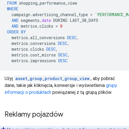
FROM
shopping_performance_view
WHERE
campaign
.
advertising_channel_type
=
'PERFORMANCE_M
AND
segments
.
date
DURING
LAST_30_DAYS
AND
metrics
.
clicks
 > 
0
ORDER
BY
metrics
.
all_conversions
DESC
,
metrics
.
conversions
DESC
,
metrics
.
clicks
DESC
,
metrics
.
cost_micros
DESC
,
metrics
.
impressions
DESC
Użyj
asset_group_product_group_view
, aby pobrać
dane, takie jak kliknięcia, konwersje i wyświetlenia
grupy
informacji o produktach
powiązanej z tą grupą plików.
Reklamy pojazdów