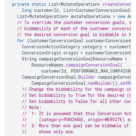
private
static
List<MutateOperation>
createConvers
long
customerId
,
List<CustomerConversionGoal>
List<MutateOperation>
mutateOperations
=
new
Arr
// To override the customer conversion goals, we
// biddability of each of the customer conversio
// the desired conversion goal is biddable in th
for
(
CustomerConversionGoal
customerConversionGo
ConversionActionCategory
category
=
customerCo
ConversionOrigin
origin
=
customerConversionGo
String
campaignConversionGoalResourceName
=
ResourceNames
.
campaignConversionGoal
(
customerId
,
PERFORMANCE_MAX_CAMPAIGN_T
CampaignConversionGoal
.
Builder
campaignConvers
CampaignConversionGoal
.
newBuilder
().
setRes
// Change the biddability for the campaign con
// Set biddability to True for the desired (ca
// Set biddability to False for all other conv
// Note:
//  1- It is assumed that this Conversion Acti
//     (category=PURCHASE, origin=WEBSITE) exi
//  2- More than one goal can be biddable if d
//     shows only one.