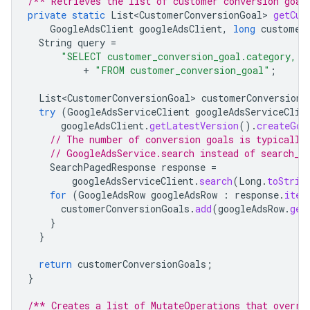
/** Retrieves the list of customer conversion goal
private
static
List<CustomerConversionGoal>
getCus
GoogleAdsClient
googleAdsClient
,
long
customer
String
query
=
"SELECT customer_conversion_goal.category, c
+
"FROM customer_conversion_goal"
;
List<CustomerConversionGoal>
customerConversionG
try
(
GoogleAdsServiceClient
googleAdsServiceClie
googleAdsClient
.
getLatestVersion
().
createGoo
// The number of conversion goals is typically
// GoogleAdsService.search instead of search_s
SearchPagedResponse
response
=
googleAdsServiceClient
.
search
(
Long
.
toStrin
for
(
GoogleAdsRow
googleAdsRow
:
response
.
iter
customerConversionGoals
.
add
(
googleAdsRow
.
get
}
}
return
customerConversionGoals
;
}
/** Creates a list of MutateOperations that overri