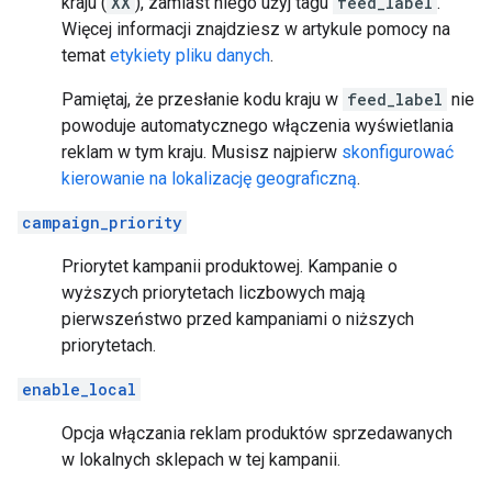
kraju (
XX
), zamiast niego użyj tagu
feed_label
.
Więcej informacji znajdziesz w artykule pomocy na
temat
etykiety pliku danych
.
Pamiętaj, że przesłanie kodu kraju w
feed_label
nie
powoduje automatycznego włączenia wyświetlania
reklam w tym kraju. Musisz najpierw
skonfigurować
kierowanie na lokalizację geograficzną
.
campaign_priority
Priorytet kampanii produktowej. Kampanie o
wyższych priorytetach liczbowych mają
pierwszeństwo przed kampaniami o niższych
priorytetach.
enable_local
Opcja włączania reklam produktów sprzedawanych
w lokalnych sklepach w tej kampanii.