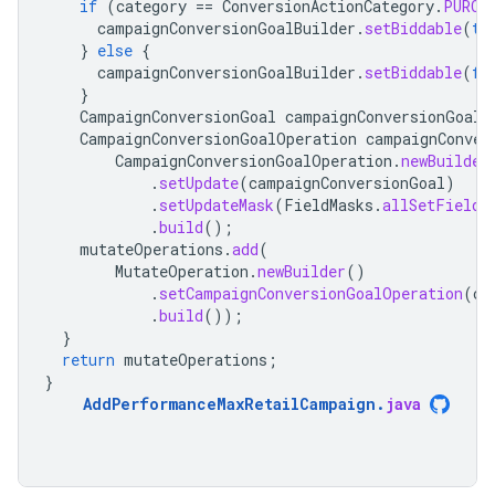
if
(
category
==
ConversionActionCategory
.
PURCH
campaignConversionGoalBuilder
.
setBiddable
(
tr
}
else
{
campaignConversionGoalBuilder
.
setBiddable
(
fa
}
CampaignConversionGoal
campaignConversionGoal
CampaignConversionGoalOperation
campaignConver
CampaignConversionGoalOperation
.
newBuilder
.
setUpdate
(
campaignConversionGoal
)
.
setUpdateMask
(
FieldMasks
.
allSetFields
.
build
();
mutateOperations
.
add
(
MutateOperation
.
newBuilder
()
.
setCampaignConversionGoalOperation
(
ca
.
build
());
}
return
mutateOperations
;
}
AddPerformanceMaxRetailCampaign
.
java