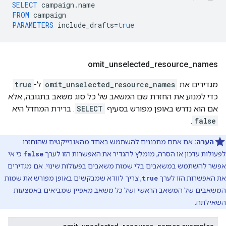
SELECT
campaign
.
name
FROM
campaign
PARAMETERS
include_drafts
=
true
omit
_
unselected
_
resource
_
names
מגדירים את
omit_unselected_resource_names
ל-
true
כדי למנוע את החזרת שם המשאב של כל סוג משאב בתגובה, אלא
אם הוא נדרש באופן מפורש בסעיף
SELECT
. ברירת המחדל היא
.
false
הערה:
אם אתם מתכננים להשתמש באחד מהאובייקטים שהוחזרו
לפעולות עדכון או הסרה, מומלץ להגדיר את האפשרות הזו לערך
false
כי אי
אפשר להשתמש במשאבים בלי שמות משאבים בפעולות שינוי. אם מגדירים
את האפשרות הזו לערך
true
, צריך לוודא שמבקשים באופן מפורש את שמות
המשאבים של המשאב הראשי ושל כל משאב מאפיין שמביאים באמצעות
השאילתה.