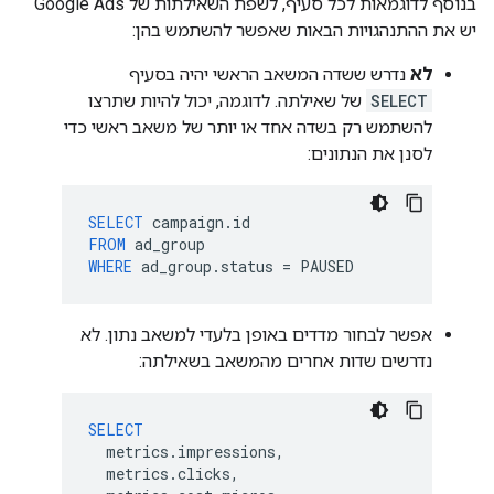
בנוסף לדוגמאות לכל סעיף, לשפת השאילתות של Google Ads
יש את ההתנהגויות הבאות שאפשר להשתמש בהן:
לא
נדרש ששדה המשאב הראשי יהיה בסעיף
SELECT
של שאילתה. לדוגמה, יכול להיות שתרצו
להשתמש רק בשדה אחד או יותר של משאב ראשי כדי
לסנן את הנתונים:
SELECT
campaign
.
id
FROM
ad_group
WHERE
ad_group
.
status
=
PAUSED
אפשר לבחור מדדים באופן בלעדי למשאב נתון. לא
נדרשים שדות אחרים מהמשאב בשאילתה:
SELECT
metrics
.
impressions
,
metrics
.
clicks
,