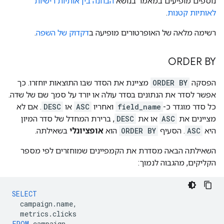
נוספים מופיעים במאמר בנושא
הבחנה בין אותיות רישיות
לאותיות קטנות
.
רשימה מלאה של האופרטורים מופיעה ב
דקדוק של השפה
.
ORDER BY
הפסקה
ORDER BY
מציינת את הסדר שבו התוצאות יוחזרו. כך
אפשר לסדר את הנתונים בסדר עולה או יורד על סמך שם של שדה.
כל סדר מוגדר כ-
field_name
ואחריו
ASC
או
DESC
. אם לא
מציינים את
ASC
או את
DESC
, ברירת המחדל של סדר המיון
היא
ASC
. הסעיף
ORDER BY
הוא
אופציונלי
בשאילתה.
השאילתה הבאה מסדרת את הקמפיינים שמוחזרים לפי מספר
הקליקים, מהגבוה לנמוך:
SELECT
campaign
.
name
,
metrics
.
clicks
FROM
campaign