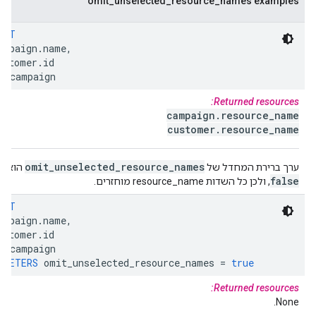
omit_unselected_resource_names examples
ECT
ampaign
.
name
,
ustomer
.
id
M
campaign
Returned resources:
campaign
.
resource
_
name
customer
.
resource
_
name
omit
_
unselected
_
resource
_
names
ערך ברירת המחדל של
הוא
false
, ולכן כל השדות resource_name מוחזרים.
ECT
ampaign
.
name
,
ustomer
.
id
M
campaign
AMETERS
omit_unselected_resource_names
=
true
Returned resources:
None.