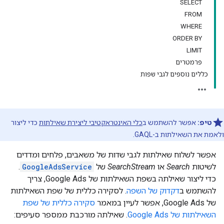
‪SELECT
FROM
WHERE
ORDER BY
LIMIT
פרמטרים
כללים נוספים לגבי שפות
טיפ:
אפשר להשתמש ב
כלי האינטראקטיבי ליצירת שאילתות
כדי ליצור
ולאמת את השאילתות ב-GAQL.
אפשר לשלוח שאילתות לגבי שדות של משאבים, פלחים ומדדים
לשיטות
Search
או
SearchStream
של
GoogleAdsService
.
כדי ליצור שאילתה בשפת השאילתות של Google Ads, צריך
להשתמש ב
דקדוק של השפה
. לסקירה כללית של שפת השאילתות
של Google Ads, אפשר לעיין במאמר
סקירה כללית של שפת
השאילתות של Google Ads
. שאילתה מורכבת ממספר סעיפים: