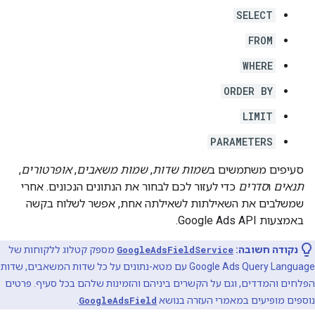
SELECT
FROM
WHERE
ORDER BY
LIMIT
PARAMETERS
סעיפים משתמשים ב
שמות שדות
,
שמות משאבים
,
אופרטורים
,
תנאים
ו
סדרים
כדי לעזור לכם לבחור את הנתונים הנכונים. אחרי
שמשלבים את השאילתות לשאילתה אחת, אפשר לשלוח בקשה
באמצעות Google Ads API.
נקודה חשובה:
GoogleAdsFieldService
מספק קטלוג ללקוחות של
Google Ads Query Language עם מטא-נתונים על כל שדות המשאבים, שדות
הפלחים והמדדים, וגם על הקשרים ביניהם והזמינות שלהם בכל סעיף. פרטים
נוספים מופיעים במאמרי העזרה בנושא
GoogleAdsField
.