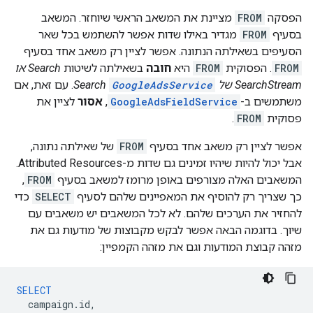
הפסקה
FROM
מציינת את המשאב הראשי שיוחזר. המשאב
בסעיף
FROM
מגדיר באילו שדות אפשר להשתמש בכל שאר
הסעיפים בשאילתה הנתונה. אפשר לציין רק משאב אחד בסעיף
FROM
. הפסוקית
FROM
היא
חובה
בשאילתה לשיטות
Search או
SearchStream
של
GoogleAdsService
Search
. עם זאת, אם
משתמשים ב-
GoogleAdsFieldService
,
אסור
לציין את
פסוקית
FROM
.
אפשר לציין רק משאב אחד בסעיף
FROM
של שאילתה נתונה,
אבל יכול להיות שיהיו זמינים גם שדות מ-Attributed Resources.
המשאבים האלה מצורפים באופן מרומז למשאב בסעיף
FROM
,
כך שצריך רק להוסיף את המאפיינים שלהם לסעיף
SELECT
כדי
להחזיר את הערכים שלהם. לא לכל המשאבים יש משאבים עם
שיוך. בדוגמה הבאה אפשר לבקש מקבוצות של מודעות גם את
מזהה קבוצת המודעות וגם את מזהה הקמפיין:
SELECT
campaign
.
id
,