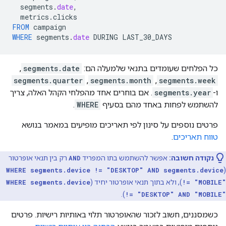
segments
.
date
,
metrics
.
clicks
FROM
campaign
WHERE
segments
.
date
DURING
LAST_30_DAYS
כל הפלחים שעומדים בתנאי שלמעלה הם:
segments.date
,‏
segments.week
,‏
segments.month
,‏
segments.quarter
ו-
segments.year
. אם בוחרים אחד מהפלחי הקהל האלה, צריך
להשתמש לפחות באחד מהם בסעיף
WHERE
.
פרטים נוספים על סינון לפי תאריכים מופיעים במאמר בנושא
טווח תאריכים
.
נקודה חשובה:
אפשר להשתמש בתו המפריד
AND
רק בין תנאי אופרטור
WHERE segments.device != "DESKTOP" AND segments.device
(
!= "MOBILE"
), ולא בתוך תנאי אופרטור יחיד (
WHERE segments.device
).
!= "DESKTOP" AND "MOBILE"
כשמסננים, חשוב לזכור שהאופרטור תלוי באותיות רישיות. פרטים