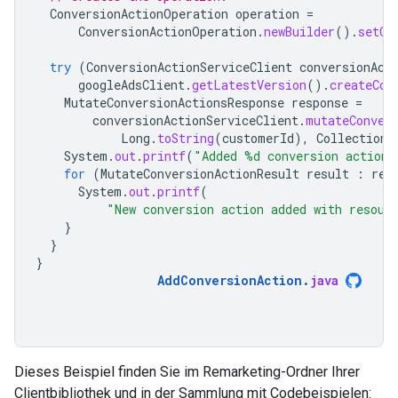
ConversionActionOperation
operation
=
ConversionActionOperation
.
newBuilder
().
setCr
try
(
ConversionActionServiceClient
conversionAct
googleAdsClient
.
getLatestVersion
().
createCon
MutateConversionActionsResponse
response
=
conversionActionServiceClient
.
mutateConver
Long
.
toString
(
customerId
),
Collections
System
.
out
.
printf
(
"Added %d conversion action
for
(
MutateConversionActionResult
result
:
res
System
.
out
.
printf
(
"New conversion action added with resour
}
}
}
AddConversionAction
.
java
Dieses Beispiel finden Sie im Remarketing-Ordner Ihrer
Clientbibliothek und in der Sammlung mit Codebeispielen: