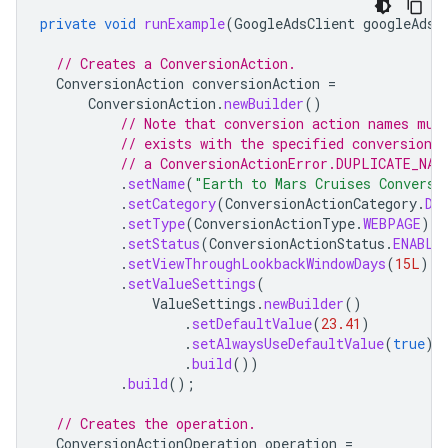
private
void
runExample
(
GoogleAdsClient
googleAdsC
// Creates a ConversionAction.
ConversionAction
conversionAction
=
ConversionAction
.
newBuilder
()
// Note that conversion action names mus
// exists with the specified conversion_
// a ConversionActionError.DUPLICATE_NAM
.
setName
(
"Earth to Mars Cruises Conversi
.
setCategory
(
ConversionActionCategory
.
DE
.
setType
(
ConversionActionType
.
WEBPAGE
)
.
setStatus
(
ConversionActionStatus
.
ENABLE
.
setViewThroughLookbackWindowDays
(
15L
)
.
setValueSettings
(
ValueSettings
.
newBuilder
()
.
setDefaultValue
(
23.41
)
.
setAlwaysUseDefaultValue
(
true
)
.
build
())
.
build
();
// Creates the operation.
ConversionActionOperation
operation
=