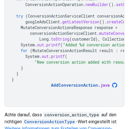
ConversionActionOperation
.
newBuilder
().
setCr
try
(
ConversionActionServiceClient
conversionAct
googleAdsClient
.
getLatestVersion
().
createCon
MutateConversionActionsResponse
response
=
conversionActionServiceClient
.
mutateConver
Long
.
toString
(
customerId
),
Collections
System
.
out
.
printf
(
"Added %d conversion action
for
(
MutateConversionActionResult
result
:
res
System
.
out
.
printf
(
"New conversion action added with resour
}
}
}
AddConversionAction
.
java
Achte darauf, dass
conversion_action_type
auf den
richtigen
ConversionActionType
-Wert eingestellt ist.
Weitere Informationen zum Erstellen von Conversion-