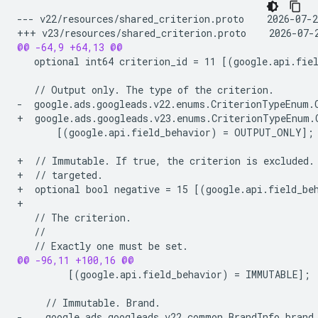
--- v22/resources/shared_criterion.proto    2026-07-
+++ v23/resources/shared_criterion.proto    2026-07-
@@ -64,9 +64,13 @@
  optional int64 criterion_id = 11 [(google.api.fie
-  google.ads.googleads.v22.enums.CriterionTypeEnum.
+  google.ads.googleads.v23.enums.CriterionTypeEnum.
      [(google.api.field_behavior) = OUTPUT_ONLY];

+  // Immutable. If true, the criterion is excluded.
+  // targeted.
+  optional bool negative = 15 [(google.api.field_be
+
@@ -96,11 +100,16 @@
        [(google.api.field_behavior) = IMMUTABLE];

-    google.ads.googleads.v22.common.BrandInfo brand