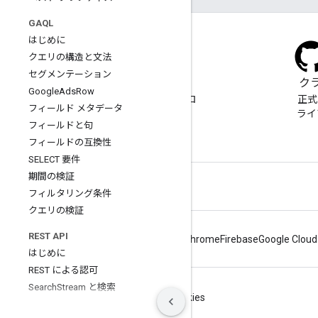
GAQL
はじめに
クエリの構造と文法
セグメンテーション
ブログ
ク
Google
Ads
Row
重要な発表については、ブロ
正式
フィールド メタデータ
グをご覧ください。
ライ
フィールドと句
フィールドの互換性
SELECT 要件
期間の検証
フィルタリング条件
クエリの検証
REST API
Android
Chrome
Firebase
Google Cloud
はじめに
REST による認可
Search
Stream と検索
利用規約
プライバシー
Manage cookies
ベスト プラクティス