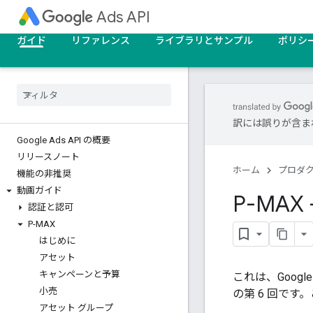
Ads API
ガイド
リファレンス
ライブラリとサンプル
ポリシ
訳には誤りが含ま
Google Ads API の概要
リリースノート
ホーム
プロダ
機能の非推奨
動画ガイド
P-MA
認証と認可
P-MAX
はじめに
アセット
キャンペーンと予算
これは、Goog
小売
の第 6 回で
アセット グループ