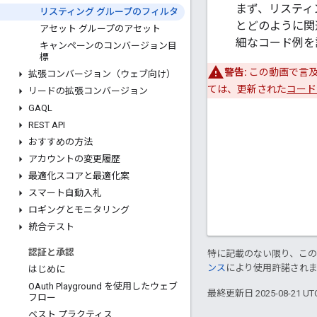
まず、リスティン
リスティング グループのフィルタ
とどのように関
アセット グループのアセット
細なコード例を
キャンペーンのコンバージョン目
標
警告:
この動画で言及
拡張コンバージョン（ウェブ向け）
ては、更新された
コード
リードの拡張コンバージョン
GAQL
REST API
おすすめの方法
アカウントの変更履歴
最適化スコアと最適化案
スマート自動入札
ロギングとモニタリング
統合テスト
認証と承認
特に記載のない限り、こ
ンス
により使用許諾され
はじめに
OAuth Playground を使用したウェブ
最終更新日 2025-08-21 U
フロー
ベスト プラクティス