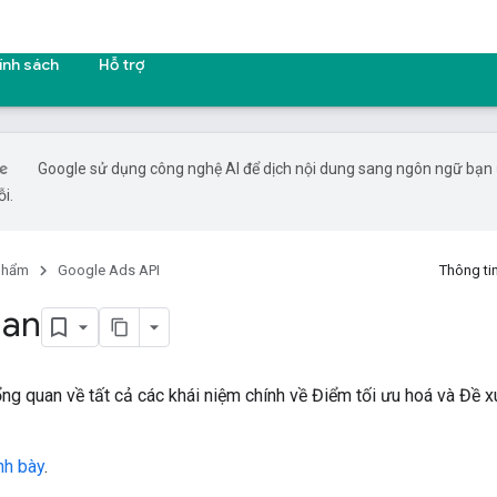
ính sách
Hỗ trợ
Google sử dụng công nghệ AI để dịch nội dung sang ngôn ngữ bạn ư
ỗi.
phẩm
Google Ads API
Thông ti
uan
ổng quan về tất cả các khái niệm chính về Điểm tối ưu hoá và Đề
ình bày
.