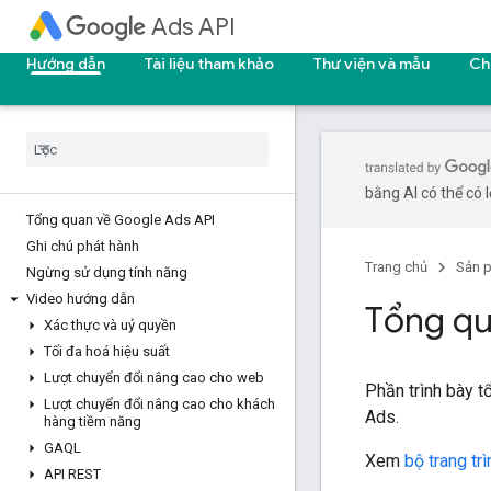
Ads API
Hướng dẫn
Tài liệu tham khảo
Thư viện và mẫu
Ch
bằng AI có thể có l
Tổng quan về Google Ads API
Ghi chú phát hành
Trang chủ
Sản 
Ngừng sử dụng tính năng
Video hướng dẫn
Tổng q
Xác thực và uỷ quyền
Tối đa hoá hiệu suất
Lượt chuyển đổi nâng cao cho web
Phần trình bày t
Lượt chuyển đổi nâng cao cho khách
Ads.
hàng tiềm năng
GAQL
Xem
bộ trang tr
API REST