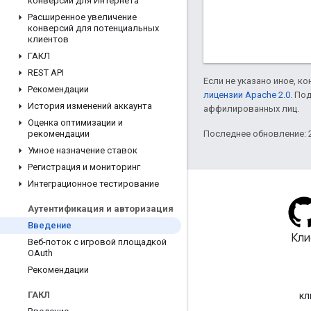
конверсий для Интернета
Расширенное увеличение
конверсий для потенциальных
клиентов
ГАКЛ
REST API
Если не указано иное, к
Рекомендации
лицензии Apache 2.0
. По
История изменений аккаунта
аффилированных лиц.
Оценка оптимизации и
Последнее обновление: 2
рекомендации
Умное назначение ставок
Регистрация и мониторинг
Интеграционное тестирование
Аутентификация и авторизация
Введение
Блог
Кли
Веб-поток с игровой площадкой
OAuth
Посетите наш блог для
важных объявлений.
Рекомендации
ГАКЛ
кл