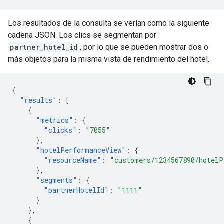
Los resultados de la consulta se verían como la siguiente
cadena JSON. Los clics se segmentan por
partner_hotel_id
, por lo que se pueden mostrar dos o
más objetos para la misma vista de rendimiento del hotel.
{
"results"
:
[
{
"metrics"
:
{
"clicks"
:
"7055"
},
"hotelPerformanceView"
:
{
"resourceName"
:
"customers/1234567890/hotelP
},
"segments"
:
{
"partnerHotelId"
:
"1111"
}
},
{