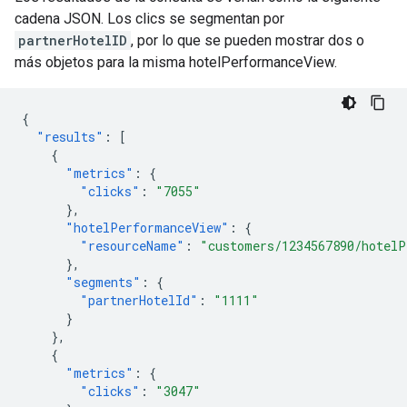
cadena JSON. Los clics se segmentan por
partnerHotelID
, por lo que se pueden mostrar dos o
más objetos para la misma hotelPerformanceView.
{
"results"
:
[
{
"metrics"
:
{
"clicks"
:
"7055"
},
"hotelPerformanceView"
:
{
"resourceName"
:
"customers/1234567890/hotelP
},
"segments"
:
{
"partnerHotelId"
:
"1111"
}
},
{
"metrics"
:
{
"clicks"
:
"3047"