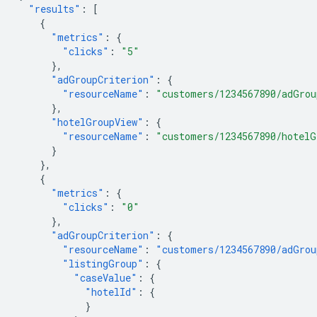
"results"
:
[
{
"metrics"
:
{
"clicks"
:
"5"
},
"adGroupCriterion"
:
{
"resourceName"
:
"customers/1234567890/adGrou
},
"hotelGroupView"
:
{
"resourceName"
:
"customers/1234567890/hotelG
}
},
{
"metrics"
:
{
"clicks"
:
"0"
},
"adGroupCriterion"
:
{
"resourceName"
:
"customers/1234567890/adGrou
"listingGroup"
:
{
"caseValue"
:
{
"hotelId"
:
{
}