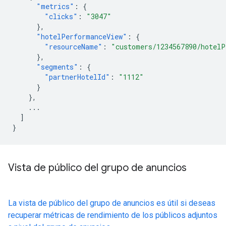
"metrics"
:
{
"clicks"
:
"3047"
},
"hotelPerformanceView"
:
{
"resourceName"
:
"customers/1234567890/hotelP
},
"segments"
:
{
"partnerHotelId"
:
"1112"
}
},
...
]
}
Vista de público del grupo de anuncios
La vista de público del grupo de anuncios es útil si deseas
recuperar métricas de rendimiento de los públicos adjuntos