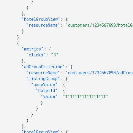
}
}
},
"hotelGroupView"
:
{
"resourceName"
:
"customers/1234567890/hotelG
}
},
{
"metrics"
:
{
"clicks"
:
"3"
},
"adGroupCriterion"
:
{
"resourceName"
:
"customers/1234567890/adGrou
"listingGroup"
:
{
"caseValue"
:
{
"hotelId"
:
{
"value"
:
"11111111111111111"
}
}
}
}
},
"hotelGroupView"
:
{