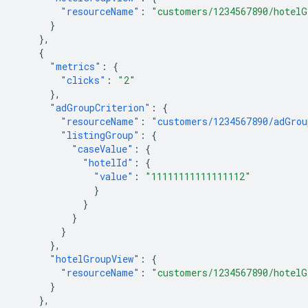
"resourceName"
:
"customers/1234567890/hotelG
}
},
{
"metrics"
:
{
"clicks"
:
"2"
},
"adGroupCriterion"
:
{
"resourceName"
:
"customers/1234567890/adGrou
"listingGroup"
:
{
"caseValue"
:
{
"hotelId"
:
{
"value"
:
"11111111111111112"
}
}
}
}
},
"hotelGroupView"
:
{
"resourceName"
:
"customers/1234567890/hotelG
}
},