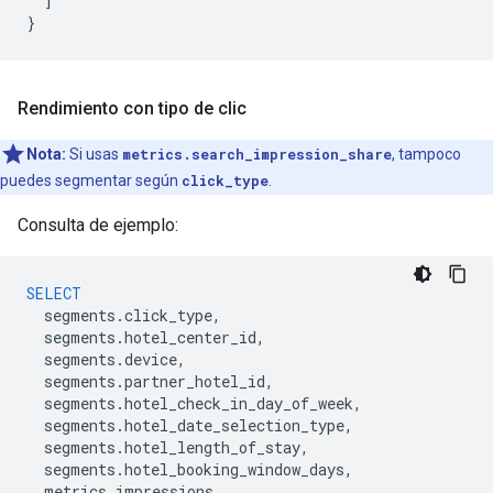
]
}
Rendimiento con tipo de clic
Nota:
Si usas
metrics.search_impression_share
, tampoco
puedes segmentar según
click_type
.
Consulta de ejemplo:
SELECT
segments
.
click_type
,
segments
.
hotel_center_id
,
segments
.
device
,
segments
.
partner_hotel_id
,
segments
.
hotel_check_in_day_of_week
,
segments
.
hotel_date_selection_type
,
segments
.
hotel_length_of_stay
,
segments
.
hotel_booking_window_days
,
metrics
.
impressions
,