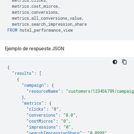
metrics
.
clicks
,
metrics
.
cost_micros
,
metrics
.
conversions
,
metrics
.
all_conversions_value
,
metrics
.
search_impression_share
FROM
hotel_performance_view
Ejemplo de respuesta JSON:
{
"results"
:
[
{
"campaign"
:
{
"resourceName"
:
"customers/123456789/campaig
},
"metrics"
:
{
"clicks"
:
"0"
,
"conversions"
:
"0.0"
,
"costMicros"
:
"0"
,
"impressions"
:
"0"
,
"searchImpressionShare"
:
"0.0999"
,