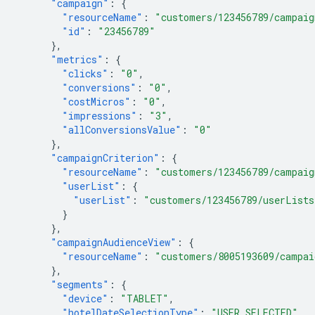
"campaign"
:
{
"resourceName"
:
"customers/123456789/campaig
"id"
:
"23456789"
},
"metrics"
:
{
"clicks"
:
"0"
,
"conversions"
:
"0"
,
"costMicros"
:
"0"
,
"impressions"
:
"3"
,
"allConversionsValue"
:
"0"
},
"campaignCriterion"
:
{
"resourceName"
:
"customers/123456789/campaig
"userList"
:
{
"userList"
:
"customers/123456789/userLists
}
},
"campaignAudienceView"
:
{
"resourceName"
:
"customers/8005193609/campai
},
"segments"
:
{
"device"
:
"TABLET"
,
"hotelDateSelectionType"
:
"USER_SELECTED"