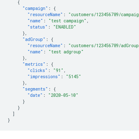
{
"campaign"
:
{
"resourceName"
:
"customers/123456789/campaig
"name"
:
"test campaign"
,
"status"
:
"ENABLED"
},
"adGroup"
:
{
"resourceName"
:
"customers/123456789/adGroup
"name"
:
"test adgroup"
},
"metrics"
:
{
"clicks"
:
"91"
,
"impressions"
:
"5145"
},
"segments"
:
{
"date"
:
"2020-05-10"
}
}
]
}