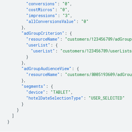
"conversions"
:
"0"
,
"costMicros"
:
"0"
,
"impressions"
:
"3"
,
"allConversionsValue"
:
"0"
},
"adGroupCriterion"
:
{
"resourceName"
:
"customers/123456789/adGroup
"userList"
:
{
"userList"
:
"customers/123456789/userLists
}
},
"adGroupAudienceView"
:
{
"resourceName"
:
"customers/8005193609/adGrou
},
"segments"
:
{
"device"
:
"TABLET"
,
"hotelDateSelectionType"
:
"USER_SELECTED"
}
}
]
}