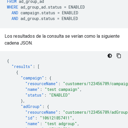
FROM
ad_group_ad
WHERE
ad_group_ad
.
status
=
ENABLED
AND
campaign
.
status
=
ENABLED
AND
ad_group
.
status
=
ENABLED
Los resultados de la consulta se verían como la siguiente
cadena JSON.
{
"results"
:
[
{
"campaign"
:
{
"resourceName"
:
"customers/123456789/campaig
"name"
:
"test campaign"
,
"status"
:
"ENABLED"
},
"adGroup"
:
{
"resourceName"
:
"customers/123456789/adGroup
"id"
:
"106121857411"
,
"name"
:
"test adgroup"
,