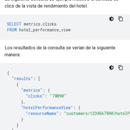
clics de la vista de rendimiento del hotel.
SELECT
metrics
.
clicks
FROM
hotel_performance_view
Los resultados de la consulta se verían de la siguiente
manera:
{
"results"
:
[
{
"metrics"
:
{
"clicks"
:
"78090"
},
"hotelPerformanceView"
:
{
"resourceName"
:
"customers/1234567890/hotelP
}
}