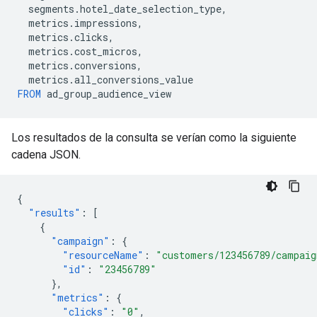
segments
.
hotel_date_selection_type
,
metrics
.
impressions
,
metrics
.
clicks
,
metrics
.
cost_micros
,
metrics
.
conversions
,
metrics
.
all_conversions_value
FROM
ad_group_audience_view
Los resultados de la consulta se verían como la siguiente
cadena JSON.
{
"results"
:
[
{
"campaign"
:
{
"resourceName"
:
"customers/123456789/campaig
"id"
:
"23456789"
},
"metrics"
:
{
"clicks"
:
"0"
,