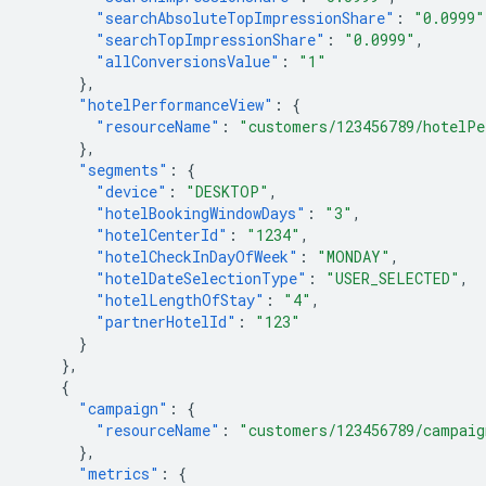
"searchAbsoluteTopImpressionShare"
:
"0.0999"
"searchTopImpressionShare"
:
"0.0999"
,
"allConversionsValue"
:
"1"
},
"hotelPerformanceView"
:
{
"resourceName"
:
"customers/123456789/hotelPe
},
"segments"
:
{
"device"
:
"DESKTOP"
,
"hotelBookingWindowDays"
:
"3"
,
"hotelCenterId"
:
"1234"
,
"hotelCheckInDayOfWeek"
:
"MONDAY"
,
"hotelDateSelectionType"
:
"USER_SELECTED"
,
"hotelLengthOfStay"
:
"4"
,
"partnerHotelId"
:
"123"
}
},
{
"campaign"
:
{
"resourceName"
:
"customers/123456789/campaig
},
"metrics"
:
{