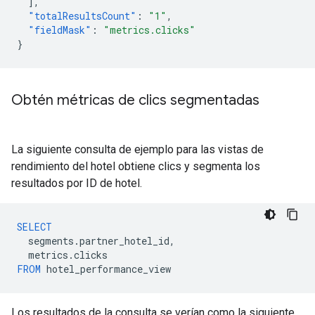
],
"totalResultsCount"
:
"1"
,
"fieldMask"
:
"metrics.clicks"
}
Obtén métricas de clics segmentadas
La siguiente consulta de ejemplo para las vistas de
rendimiento del hotel obtiene clics y segmenta los
resultados por ID de hotel.
SELECT
segments
.
partner_hotel_id
,
metrics
.
clicks
FROM
hotel_performance_view
Los resultados de la consulta se verían como la siguiente