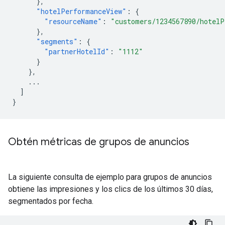
},
"hotelPerformanceView"
:
{
"resourceName"
:
"customers/1234567890/hotelP
},
"segments"
:
{
"partnerHotelId"
:
"1112"
}
},
...
]
}
Obtén métricas de grupos de anuncios
La siguiente consulta de ejemplo para grupos de anuncios
obtiene las impresiones y los clics de los últimos 30 días,
segmentados por fecha.