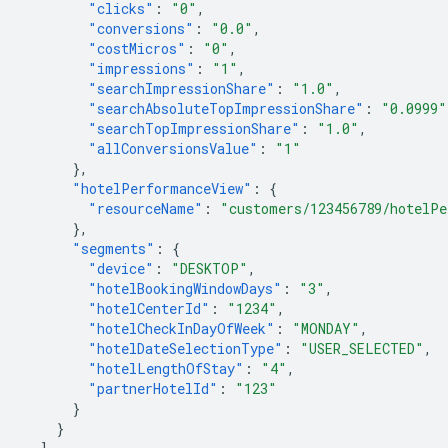
"clicks"
:
"0"
,
"conversions"
:
"0.0"
,
"costMicros"
:
"0"
,
"impressions"
:
"1"
,
"searchImpressionShare"
:
"1.0"
,
"searchAbsoluteTopImpressionShare"
:
"0.0999"
"searchTopImpressionShare"
:
"1.0"
,
"allConversionsValue"
:
"1"
},
"hotelPerformanceView"
:
{
"resourceName"
:
"customers/123456789/hotelPe
},
"segments"
:
{
"device"
:
"DESKTOP"
,
"hotelBookingWindowDays"
:
"3"
,
"hotelCenterId"
:
"1234"
,
"hotelCheckInDayOfWeek"
:
"MONDAY"
,
"hotelDateSelectionType"
:
"USER_SELECTED"
,
"hotelLengthOfStay"
:
"4"
,
"partnerHotelId"
:
"123"
}
}