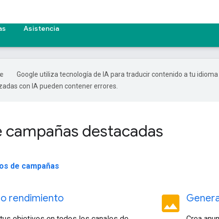
as
Asistencia
Google utiliza tecnología de IA para traducir contenido a tu idioma
izadas con IA pueden contener errores.
e campañas destacadas
ipos de campañas
image
o rendimiento
Genera
tus objetivos en todos los canales de
Crea anun