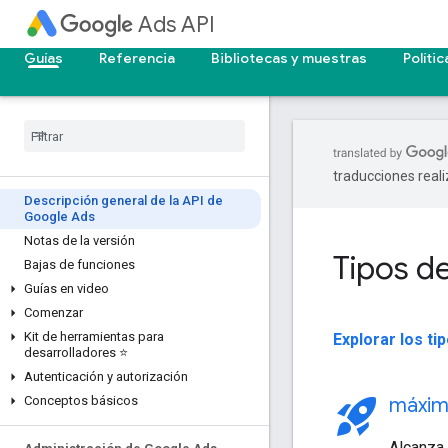
Ads API
Guías
Referencia
Bibliotecas y muestras
Polític
traducciones real
Descripción general de la API de
Google Ads
Notas de la versión
Tipos d
Bajas de funciones
Guías en video
Comenzar
Kit de herramientas para
Explorar los t
desarrolladores ⭐
Autenticación y autorización
rocket_launch
Conceptos básicos
máxim
Alcanza 