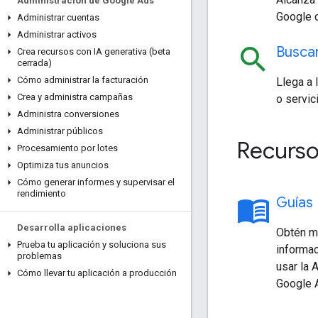
Administración de Google Ads
Google 
Administrar cuentas
Administrar activos
search
Busca
Crea recursos con IA generativa (beta
cerrada)
Cómo administrar la facturación
Llega a
Crea y administra campañas
o servic
Administra conversiones
Administrar públicos
Recurso
Procesamiento por lotes
Optimiza tus anuncios
Cómo generar informes y supervisar el
rendimiento
menu_book
Guías
Desarrolla aplicaciones
Obtén 
Prueba tu aplicación y soluciona sus
informac
problemas
usar la 
Cómo llevar tu aplicación a producción
Google 