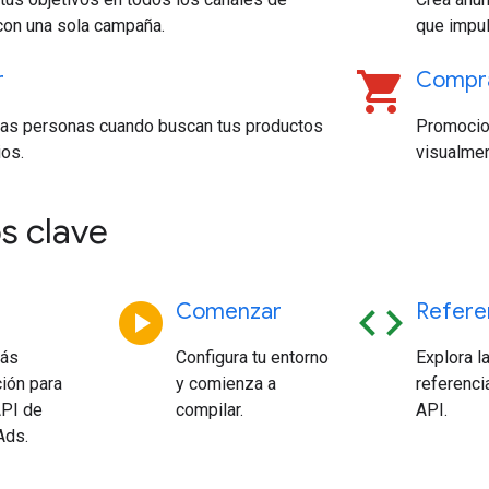
con una sola campaña.
que impul
shopping_cart
r
Compr
 las personas cuando buscan tus productos
Promocio
ios.
visualmen
s clave
play_circle
code
Comenzar
Refere
más
Configura tu entorno
Explora l
ión para
y comienza a
referenci
API de
compilar.
API.
Ads.