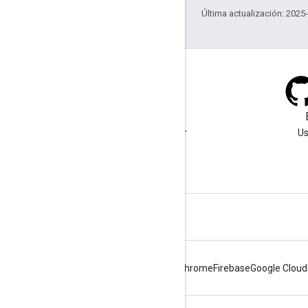
Última actualización: 2025
Blog
Visita nuestro blog para ver
Us
anuncios importantes.
Android
Chrome
Firebase
Google Cloud