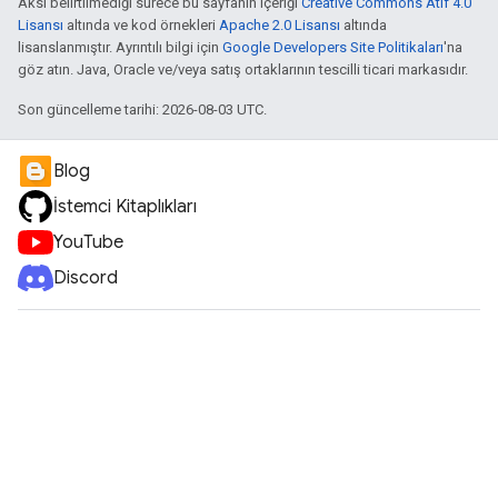
Aksi belirtilmediği sürece bu sayfanın içeriği
Creative Commons Atıf 4.0
Lisansı
altında ve kod örnekleri
Apache 2.0 Lisansı
altında
lisanslanmıştır. Ayrıntılı bilgi için
Google Developers Site Politikaları
'na
göz atın. Java, Oracle ve/veya satış ortaklarının tescilli ticari markasıdır.
Son güncelleme tarihi: 2026-08-03 UTC.
Blog
İstemci Kitaplıkları
YouTube
Discord