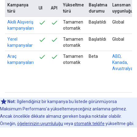
Kampanya
Yükseltme
Başlatma
Lansman
UI
API
türü
türü
durumu
uygunluğu
Akıllı Alışveriş
Tamamen
Başlatıldı
Global
kampanyaları
otomatik
Yerel
Tamamen
Başlatıldı
Global
kampanyalar
otomatik
Araç
Tamamen
Beta
ABD,
kampanyaları
otomatik
Kanada,
Avustralya
Not:
İlgilendiğiniz bir kampanya bu listede görünmüyorsa
Maksimum Performans'a yükseltemeyeceğiniz anlamına gelmez.
Ancak öncelikle dikkate almanız gereken başka noktalar olabilir.
Örneğin,
öğelerinizin uyumluluğu
veya
otomatik teklife
yükseltme gibi.