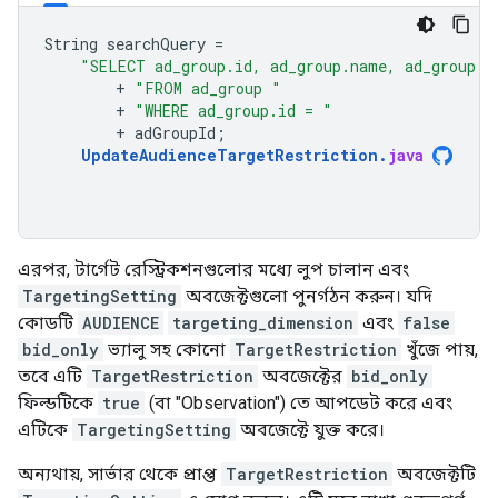
String
searchQuery
=
"SELECT ad_group.id, ad_group.name, ad_group.t
+
"FROM ad_group "
+
"WHERE ad_group.id = "
+
adGroupId
;
UpdateAudienceTargetRestriction
.
java
এরপর, টার্গেট রেস্ট্রিকশনগুলোর মধ্যে লুপ চালান এবং
TargetingSetting
অবজেক্টগুলো পুনর্গঠন করুন। যদি
কোডটি
AUDIENCE
targeting_dimension
এবং
false
bid_only
ভ্যালু সহ কোনো
TargetRestriction
খুঁজে পায়,
তবে এটি
TargetRestriction
অবজেক্টের
bid_only
ফিল্ডটিকে
true
(বা "Observation") তে আপডেট করে এবং
এটিকে
TargetingSetting
অবজেক্টে যুক্ত করে।
অন্যথায়, সার্ভার থেকে প্রাপ্ত
TargetRestriction
অবজেক্টটি