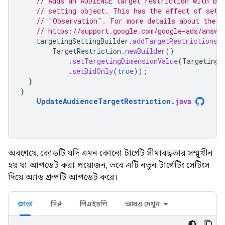
// Adds an AUDIENCE target restriction with bid
// setting object. This has the effect of sett
// "Observation". For more details about the t
// https://support.google.com/google-ads/answe
targetingSettingBuilder
.
addTargetRestrictions
(
TargetRestriction
.
newBuilder
()
.
setTargetingDimensionValue
(
TargetingD
.
setBidOnly
(
true
));
}
}
UpdateAudienceTargetRestriction
.
java
অবশেষে, কোডটি যদি এমন কোনো টার্গেট সীমাবদ্ধতার সম্মুখীন
হয় যা আপডেট করা প্রয়োজন, তবে এটি নতুন টার্গেটিং সেটিংস
দিয়ে অ্যাড গ্রুপটি আপডেট করে।
জাভা
সি#
পিএইচপি
আরও দেখুন