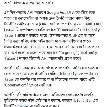
অন্তর্নিহিতভাবে
false
থাকে)।
এই নিম্ন-স্তরের API আচরণ Google Ads UI থেকে ভিন্ন হতে
পারে, যা ক্যাম্পেইন বা অ্যাড গ্রুপ তৈরি করার সময় কিছু
টার্গেটিং ডাইমেনশনের (যেমন সার্চ ক্যাম্পেইনের জন্য
AUDIENCE
) ক্ষেত্রে ডিফল্টরূপে স্বয়ংক্রিয়ভাবে "Observation" (
bid_only
true
) প্রয়োগ করতে পারে। উদাহরণস্বরূপ, UI-এর মাধ্যমে
তৈরি করা শপিং ক্যাম্পেইনগুলো API-এর দৃষ্টিকোণ থেকে
ডিফল্টরূপে
AUDIENCE
ডাইমেনশনের সেটিংস বাদ দিতে পারে,
যার অর্থ হলো এগুলো পরোক্ষভাবে "Targeting" (
bid_only
false
) নামক ডিফল্ট API আচরণটি গ্রহণ করে।
আপনি যদি কোনো সার্চ বা শপিং ক্যাম্পেইনে অডিয়েন্স সেগমেন্ট
যোগ করেন, তাহলে টার্গেটিং সেটিং '
bid_only
কে স্পষ্টভাবে '
true
তে কনফিগার করার কথা বিবেচনা করুন, যাতে এটি
"Observation" হিসেবে সেট হয়।
আপনি যদি সার্চ অ্যাডের জন্য অডিয়েন্স সেগমেন্টের একটি
ডুপ্লিকেট ক্যাম্পেইন সেট আপ করেন, তাহলে
bid_only
এর
টার্গেটিং
false
এ সেট করে রাখুন।