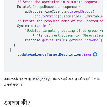
// Sends the operation in a mutate request.
MutateAdGroupsResponse
response
=
adGroupServiceClient
.
mutateAdGroups
(
Long
.
toString
(
customerId
),
ImmutableLi
// Prints the resource name of the updated obj
System
.
out
.
printf
(
"Updated targeting setting of ad group wit
+
"target restriction to 'Observation'
response
.
getResults
(
0
).
getResourceName
());
}
}
UpdateAudienceTargetRestriction
.
java
ক্যাম্পেইনের জন্য
bid_only
ফিল্ড সেট করার প্রক্রিয়াটি প্রায়
একই রকম।
এরপর কী?