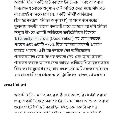
আপনি যদি একটি সার্চ ক্যাম্পেইন চালান এবং আপনার
বিজ্ঞাপনগুলোকে শুধুমাত্র সেই অডিয়েন্সের মধ্যে সীমাবদ্ধ
না রেখেই জানতে চান যে, একটি নির্দিষ্ট অডিয়েন্স
(উদাহরণস্বরূপ, "ক্রীড়া অনুরাগী") সাধারণ জনগণের
তুলনায় কতটা ভালো কনভার্ট করে, তাহলে আপনি 'ক্রীড়া
অনুরাগী'-কে একটি অডিয়েন্স ক্রাইটেরিয়ন হিসেবে
bid_only = true
(Observation) সহ যোগ করতে
পারেন এবং একটি +১০% বিড অ্যাডজাস্টমেন্ট প্রয়োগ
করতে পারেন। এটি আপনাকে সেই অডিয়েন্সের
পারফরম্যান্স ডেটা সংগ্রহ করতে দেয় এবং তারা ভালো
পারফর্ম করলে তাদের জন্য আরও প্রতিযোগিতামূলকভাবে
বিড করার সুযোগ দেয়, যার ফলে সেই অডিয়েন্সের বাইরের
ব্যবহারকারীদের থেকে আসা ট্র্যাফিকও হাতছাড়া হয় না।
লক্ষ্য নির্ধারণ
আপনি যদি এমন ব্যবহারকারীদের কাছে রিমার্কেট করার
জন্য একটি ডিসপ্লে ক্যাম্পেইন চালান, যারা আগে আপনার
ওয়েবসাইট ভিজিট করেছিল কিন্তু কেনাকাটা সম্পন্ন