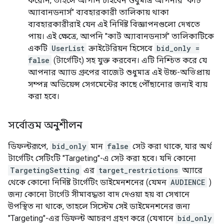
করেনি, তাহলে আপনি চাইবেন শুধুমাত্র আপনার "কার্ট
অ্যাবানডনার্স" ব্যবহারকারী তালিকায় থাকা
ব্যবহারকারীরাই যেন এই নির্দিষ্ট বিজ্ঞাপনগুলো দেখতে
পায়। এই ক্ষেত্রে, আপনি "কার্ট অ্যাবানডনার্স" তালিকাটিকে
একটি
UserList
ক্রাইটেরিয়ন হিসেবে
bid_only =
false
(টার্গেটিং) সহ যুক্ত করবেন। এটি নিশ্চিত করে যে
আপনার অ্যাড গ্রুপের বাজেট শুধুমাত্র এই উচ্চ-অভিপ্রায়
সম্পন্ন অডিয়েন্স সেগমেন্টের কাছে পৌঁছানোর জন্যই ব্যয়
করা হবে।
সর্বোত্তম অনুশীলন
ডিফল্টরূপে,
bid_only
মান
false
সেট করা থাকে, যার অর্থ
টার্গেটিং সেটিংটি "Targeting"-এ সেট করা হবে। যদি কোনো
TargetingSetting
এর
target_restrictions
অ্যারে
থেকে কোনো নির্দিষ্ট টার্গেটিং ডাইমেনশনের (যেমন
AUDIENCE
)
জন্য কোনো টার্গেট সীমাবদ্ধতা বাদ দেওয়া হয় বা সেখানে
উপস্থিত না থাকে, তাহলে সিস্টেম সেই ডাইমেনশনের জন্য
"Targeting"-এর ডিফল্ট আচরণ গ্রহণ করে (যেখানে
bid_only