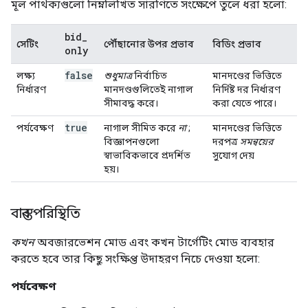
মূল পার্থক্যগুলো নিম্নলিখিত সারণিতে সংক্ষেপে তুলে ধরা হলো:
bid
_
সেটিং
পৌঁছানোর উপর প্রভাব
বিডিং প্রভাব
only
false
লক্ষ্য
শুধুমাত্র
নির্বাচিত
মানদণ্ডের ভিত্তিতে
নির্ধারণ
মানদণ্ডগুলিতেই নাগাল
নির্দিষ্ট দর নির্ধারণ
সীমাবদ্ধ করে।
করা যেতে পারে।
true
পর্যবেক্ষণ
নাগাল সীমিত করে
না
;
মানদণ্ডের ভিত্তিতে
বিজ্ঞাপনগুলো
দরপত্র
সমন্বয়ের
স্বাভাবিকভাবে প্রদর্শিত
সুযোগ দেয়
হয়।
বাস্তব পরিস্থিতি
কখন
অবজারভেশন মোড এবং কখন টার্গেটিং মোড ব্যবহার
করতে হবে তার কিছু সংক্ষিপ্ত উদাহরণ নিচে দেওয়া হলো:
পর্যবেক্ষণ