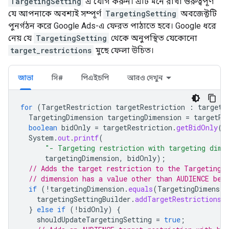
TargetingSetting
এ যোগ করুন। এটি মনে রাখা গুরুত্বপূর্ণ
যে আপনাকে অবশ্যই সম্পূর্ণ
TargetingSetting
অবজেক্টটি
পুনর্গঠন করে Google Ads-এ ফেরত পাঠাতে হবে। Google ধরে
নেয় যে
TargetingSetting
থেকে অনুপস্থিত যেকোনো
target_restrictions
মুছে ফেলা উচিত।
জাভা
সি#
পিএইচপি
আরও দেখুন
for
(
TargetRestriction
targetRestriction
:
targetR
TargetingDimension
targetingDimension
=
targetRe
boolean
bidOnly
=
targetRestriction
.
getBidOnly
()
System
.
out
.
printf
(
"- Targeting restriction with targeting dime
targetingDimension
,
bidOnly
);
// Adds the target restriction to the TargetingS
// dimension has a value other than AUDIENCE bec
if
(
!
targetingDimension
.
equals
(
TargetingDimensio
targetingSettingBuilder
.
addTargetRestrictions
(
}
else
if
(
!
bidOnly
)
{
shouldUpdateTargetingSetting
=
true
;