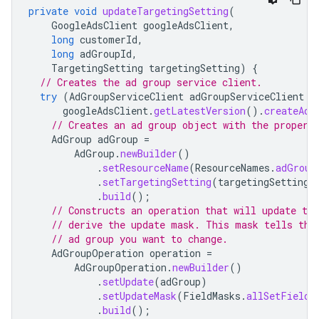
private
void
updateTargetingSetting
(
GoogleAdsClient
googleAdsClient
,
long
customerId
,
long
adGroupId
,
TargetingSetting
targetingSetting
)
{
// Creates the ad group service client.
try
(
AdGroupServiceClient
adGroupServiceClient
=
googleAdsClient
.
getLatestVersion
().
createAdG
// Creates an ad group object with the proper 
AdGroup
adGroup
=
AdGroup
.
newBuilder
()
.
setResourceName
(
ResourceNames
.
adGroup
.
setTargetingSetting
(
targetingSetting
)
.
build
();
// Constructs an operation that will update th
// derive the update mask. This mask tells the
// ad group you want to change.
AdGroupOperation
operation
=
AdGroupOperation
.
newBuilder
()
.
setUpdate
(
adGroup
)
.
setUpdateMask
(
FieldMasks
.
allSetFields
.
build
();