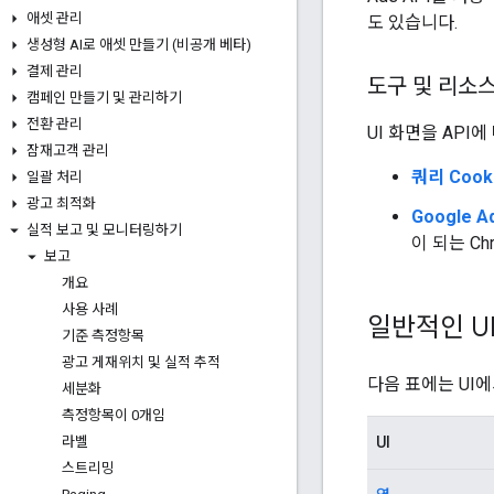
애셋 관리
도 있습니다.
생성형 AI로 애셋 만들기 (비공개 베타)
결제 관리
도구 및 리소
캠페인 만들기 및 관리하기
전환 관리
UI 화면을 AP
잠재고객 관리
쿼리 Cook
일괄 처리
광고 최적화
Google 
실적 보고 및 모니터링하기
이 되는 C
보고
개요
사용 사례
일반적인 U
기준 측정항목
광고 게재위치 및 실적 추적
다음 표에는 UI
세분화
측정항목이 0개임
UI
라벨
스트리밍