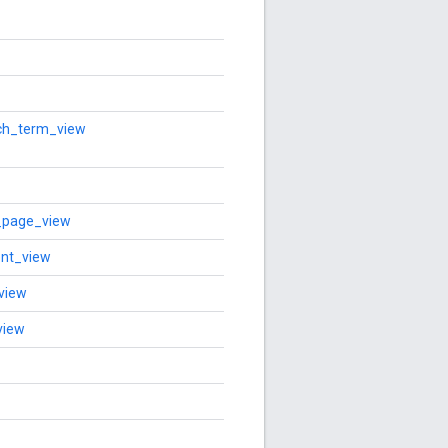
ch_term_view
_page_view
nt_view
view
view