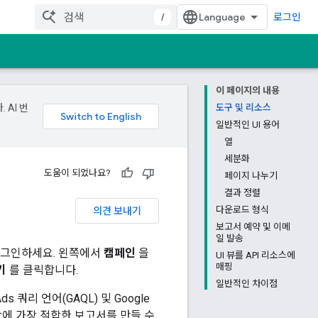
/
로그인
이 페이지의 내용
 AI 번
도구 및 리소스
일반적인 UI 용어
열
세분화
도움이 되었나요?
페이지 나누기
결과 정렬
의견 보내기
다운로드 형식
보고서 예약 및 이메
일 발송
에 로그인하세요. 왼쪽에서
캠페인
을
UI 뷰를 API 리소스에
매핑
기
를 클릭합니다.
일반적인 차이점
s 쿼리 언어(GAQL) 및 Google
항에 가장 적합한 보고서를 만들 수