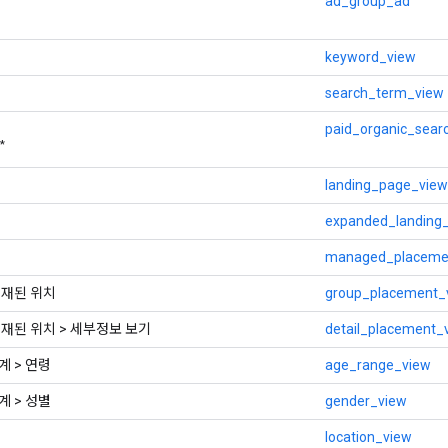
ad_group_ad
keyword_view
search_term_view
paid_organic_sear
*
landing_page_view
expanded_landing
managed_placeme
게재된 위치
group_placement_
게재된 위치 > 세부정보 보기
detail_placement_
계 > 연령
age_range_view
계 > 성별
gender_view
location_view