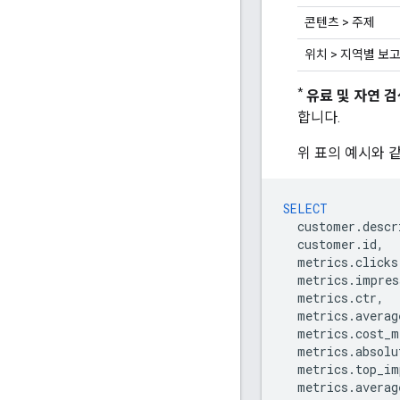
콘텐츠 > 주제
위치 > 지역별 보
*
유료 및 자연 
합니다.
위 표의 예시와 
SELECT
customer
.
descr
customer
.
id
,
metrics
.
clicks
metrics
.
impres
metrics
.
ctr
,
metrics
.
averag
metrics
.
cost_m
metrics
.
absolu
metrics
.
top_im
metrics
.
averag