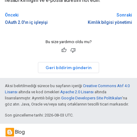
hesabı kimliğini ve e-posta adresini not edin.
Önceki
Sonraki
OAuth 2.0'ın iç işleyişi
Kimlik bilgisi yönetimi
Bu size yardımcı oldu mu?
Geri bildirim gönderin
Aksi belirtilmediği sürece bu sayfanın içeriği
Creative Commons Atıf 4.0
Lisansı
altında ve kod örnekleri
Apache 2.0 Lisansı
altında
lisanslanmıştır. Ayrıntılı bilgi için
Google Developers Site Politikaları
'na
göz atın. Java, Oracle ve/veya satış ortaklarının tescilli ticari markasıdır.
Son güncelleme tarihi: 2026-08-03 UTC.
Blog