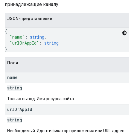
принадлежащие каналу.
JSON-представление
{
"name"
: 
string
,
"urlOrAppId"
: 
string
}
Поля
name
string
Только вывод. Имя ресурса сайта.
url
Or
App
Id
string
Необходимый. Идентификатор приложения или URL-адрес