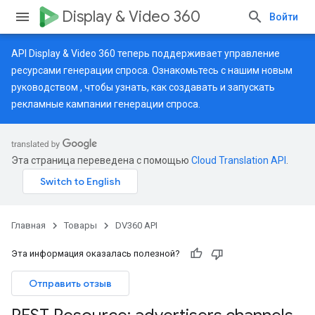
Display & Video 360
Войти
API Display & Video 360 теперь поддерживает управление
ресурсами генерации спроса. Ознакомьтесь с нашим
новым
руководством
, чтобы узнать, как создавать и запускать
рекламные кампании генерации спроса.
Эта страница переведена с помощью
Cloud Translation API
.
Главная
Товары
DV360 API
Эта информация оказалась полезной?
Отправить отзыв