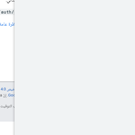
/auth/display-video
لمزيد من المعلومات، راجِع
نظرة عامة عل
إنّ محتوى هذه الصفحة مرخّص بموجب
ترخيص Creative Commons Attribution 4.0‏
مراجعة
سياسات موقع Google Developers‏
. إنّ Java هي علامة تجارية مسجَّلة لشركة Oracle و/أو شركائها التابعين.
تاريخ التعديل الأخير: 2025-07-25 (حسب التوقيت العالمي المتفَّق عليه)