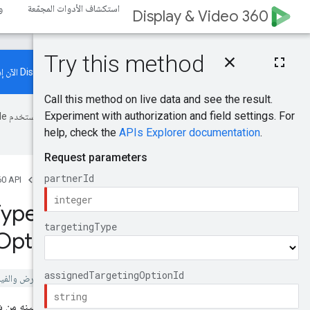
استكشاف الأدوات المجمّعة
و
Display & Video 360
يتيح Display & Video 360 API الآن إدارة موارد "حملات زيادة الطلب". اطّلِع على
الأخطاء.
الصفحة الرئيسية
المنتجات
0 API
Types
.
assigned
Options
.
delete
تم إيقاف الإصدار 1 من "مساحة العرض والفيديو 360 API".
حذف خيار استهداف تمّ تعيينه من 