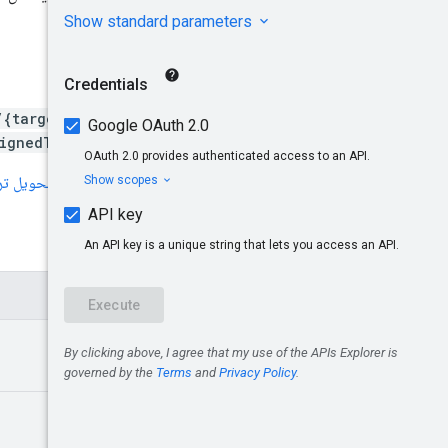
طلب HTTP
DELETE
/{targetingType}/assigne
ignedTargetingOptionId}
يستخدِم عنوان URL بنية
تحويل ترميز
مَعلمات المسار
المَعلمات
partner
Id
targeting
Type