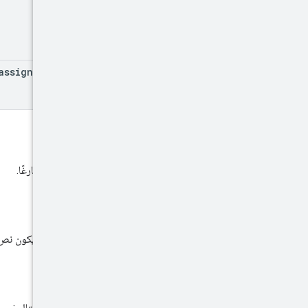
assigned
Targeting
Option
Id
نص الطلب
يجب أن يكون نص الطلب فارغًا.
نص الاستجابة
في حال نجاح هذا الإجراء، يكون نص ا
نطاقات الأذونات
يجب توفير نطاق OAuth التالي: