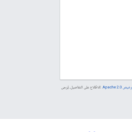
خيص Apache 2.0‏
. للاطّلاع على التفاصيل، يُرجى