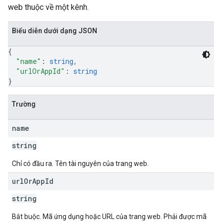
web thuộc về một kênh.
Biểu diễn dưới dạng JSON
{
"name"
: 
string
,
"urlOrAppId"
: 
string
}
Trường
name
string
Chỉ có đầu ra. Tên tài nguyên của trang web.
url
Or
App
Id
string
Bắt buộc. Mã ứng dụng hoặc URL của trang web. Phải được mã