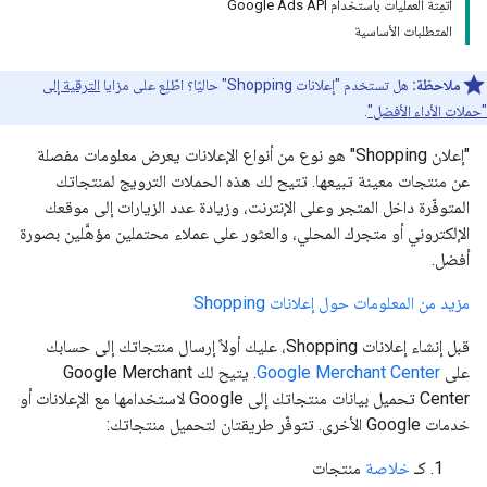
أتمِتة العمليات باستخدام Google Ads API
المتطلبات الأساسية
ملاحظة:
هل تستخدم "إعلانات Shopping" حاليًا؟ اطّلِع على مزايا
الترقية إلى
"حملات الأداء الأفضل"
.
"إعلان Shopping" هو نوع من أنواع الإعلانات يعرض معلومات مفصلة
عن منتجات معينة تبيعها. تتيح لك هذه الحملات الترويج لمنتجاتك
المتوفّرة داخل المتجر وعلى الإنترنت، وزيادة عدد الزيارات إلى موقعك
الإلكتروني أو متجرك المحلي، والعثور على عملاء محتملين مؤهَّلين بصورة
أفضل.
مزيد من المعلومات حول إعلانات Shopping
قبل إنشاء إعلانات Shopping، عليك أولاً إرسال منتجاتك إلى حسابك
على
Google Merchant Center
. يتيح لك Google Merchant
Center تحميل بيانات منتجاتك إلى Google لاستخدامها مع الإعلانات أو
خدمات Google الأخرى. تتوفّر طريقتان لتحميل منتجاتك:
كـ
خلاصة
منتجات