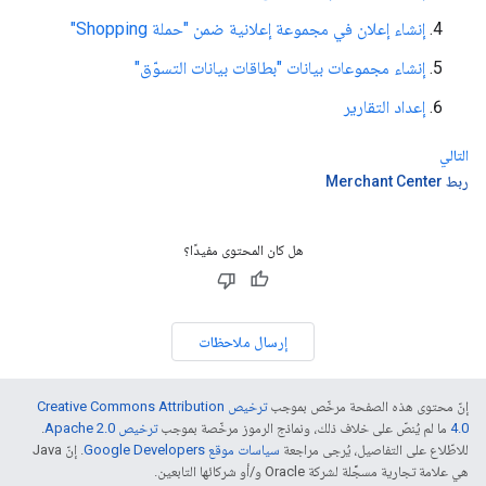
إنشاء إعلان في مجموعة إعلانية ضمن "حملة Shopping"
إنشاء مجموعات بيانات "بطاقات بيانات التسوّق"
إعداد التقارير
التالي
ربط Merchant Center
هل كان المحتوى مفيدًا؟
إرسال ملاحظات
إنّ محتوى هذه الصفحة مرخّص بموجب
ترخيص Creative Commons Attribution
4.0‏
ما لم يُنصّ على خلاف ذلك، ونماذج الرموز مرخّصة بموجب
ترخيص Apache 2.0‏
.
للاطّلاع على التفاصيل، يُرجى مراجعة
سياسات موقع Google Developers‏
. إنّ Java
هي علامة تجارية مسجَّلة لشركة Oracle و/أو شركائها التابعين.