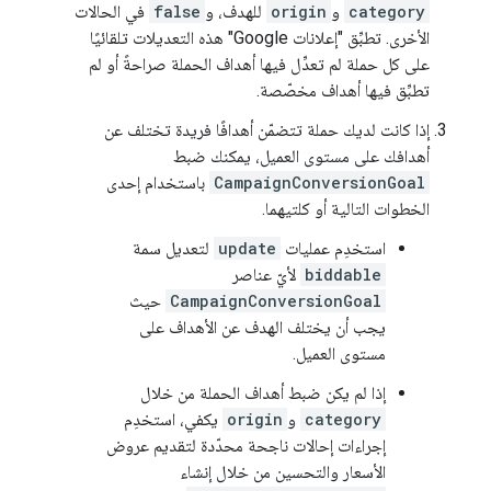
category
و
origin
للهدف، و
false
في الحالات
الأخرى. تطبِّق "إعلانات Google" هذه التعديلات تلقائيًا
على كل حملة لم تعدِّل فيها أهداف الحملة صراحةً أو لم
تطبِّق فيها أهداف مخصّصة.
إذا كانت لديك حملة تتضمّن أهدافًا فريدة تختلف عن
أهدافك على مستوى العميل، يمكنك ضبط
CampaignConversionGoal
باستخدام إحدى
الخطوات التالية أو كلتيهما.
استخدِم عمليات
update
لتعديل سمة
biddable
لأيّ عناصر
CampaignConversionGoal
حيث
يجب أن يختلف الهدف عن الأهداف على
مستوى العميل.
إذا لم يكن ضبط أهداف الحملة من خلال
category
و
origin
يكفي، استخدِم
إجراءات إحالات ناجحة محدّدة لتقديم عروض
الأسعار والتحسين من خلال إنشاء