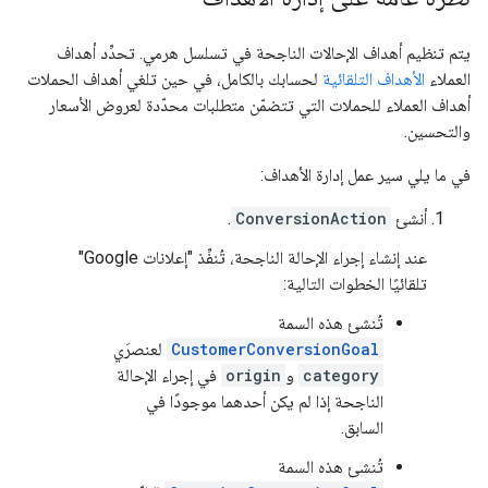
يتم تنظيم أهداف الإحالات الناجحة في تسلسل هرمي. تحدِّد أهداف
العملاء
الأهداف التلقائية
لحسابك بالكامل، في حين تلغي أهداف الحملات
أهداف العملاء للحملات التي تتضمّن متطلبات محدّدة لعروض الأسعار
والتحسين.
في ما يلي سير عمل إدارة الأهداف:
أنشئ
ConversionAction
.
عند إنشاء إجراء الإحالة الناجحة، تُنفِّذ "إعلانات Google"
تلقائيًا الخطوات التالية:
تُنشئ هذه السمة
CustomerConversionGoal
لعنصرَي
category
و
origin
في إجراء الإحالة
الناجحة إذا لم يكن أحدهما موجودًا في
السابق.
تُنشئ هذه السمة