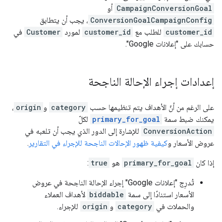
CampaignConversionGoal
أو
ConversionGoalCampaignConfig
، يجب أن يتطابق
customer_id
للطلب مع
customer_id
لمورد
Customer
في
حسابك على "إعلانات Google".
إعدادات إجراء الإحالة الناجحة
على الرغم من أنّ الأهداف يتم تنظيمها حسب
category
و
origin
،
يمكنك ضبط سمة
primary_for_goal
لكلّ
ConversionAction
للإشارة إلى الدور الذي يجب أن تلعبه في
عروض الأسعار و
كيفية ظهور الإحالات الناجحة للإجراء في التقارير
.
إذا كان
primary_for_goal
هو
true
:
تُدرِج "إعلانات Google" إجراء الإحالة الناجحة في عروض
الأسعار استنادًا إلى سمة
biddable
لأهداف العملاء
والحملات في
category
و
origin
للإجراء.