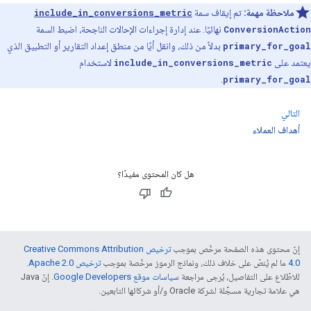
ملاحظة مهمة:
تم إيقاف سمة
include_in_conversions_metric
ConversionAction
نهائيًا. عند إدارة إجراءات الإحالات الناجحة، اضبط السمة
primary_for_goal
بدلاً من ذلك، وانقل أيًا من منطق إعداد التقارير أو التطبيق الذي
يعتمد على
include_in_conversions_metric
لاستخدام
.
primary_for_goal
التالي
أهداف العملاء
هل كان المحتوى مفيدًا؟
إنّ محتوى هذه الصفحة مرخّص بموجب
ترخيص Creative Commons Attribution
4.0‏
ما لم يُنصّ على خلاف ذلك، ونماذج الرموز مرخّصة بموجب
ترخيص Apache 2.0‏
.
للاطّلاع على التفاصيل، يُرجى مراجعة
سياسات موقع Google Developers‏
. إنّ Java
هي علامة تجارية مسجَّلة لشركة Oracle و/أو شركائها التابعين.