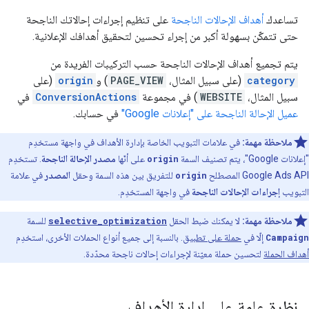
تساعدك
أهداف الإحالات الناجحة
على تنظيم إجراءات إحالاتك الناجحة
حتى تتمكّن بسهولة أكبر من إجراء تحسين لتحقيق أهدافك الإعلانية.
يتم تجميع أهداف الإحالات الناجحة حسب التركيبات الفريدة من
category
(على سبيل المثال،
PAGE_VIEW
) و
origin
(على
سبيل المثال،
WEBSITE
) في مجموعة
ConversionActions
في
عميل الإحالة الناجحة على "إعلانات Google"
في حسابك.
ملاحظة مهمة:
في علامات التبويب الخاصة بإدارة الأهداف في واجهة مستخدِم
"إعلانات Google"، يتم تصنيف السمة
origin
على أنّها
مصدر الإحالة الناجحة
. تستخدِم
Google Ads API المصطلح
origin
للتفريق بين هذه السمة وحقل
المصدر
في علامة
التبويب
إجراءات الإحالات الناجحة
في واجهة المستخدِم.
ملاحظة مهمة:
لا يمكنك ضبط الحقل
selective_optimization
للسمة
Campaign
إلّا في
حملة على تطبيق
. بالنسبة إلى جميع أنواع الحملات الأخرى، استخدِم
أهداف الحملة
لتحسين حملة معيّنة لإجراءات إحالات ناجحة محدّدة.
نظرة عامة على إدارة الأهداف