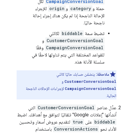
CampaignConversionGoal
لكلّ
حملة و
category
و
origin
للإجراء
الإحالة الناجحة إذا لم يكن هناك إجراء إحالة
ناجحة حاليًا.
تضبط سمة
biddable
لكائنَي
CustomerConversionGoal
و
CampaignConversionGoal
وفقًا
للقواعد المختلفة التي يتم تناولها لاحقًا في
سلسلة الأدلة هذه.
ملاحظة:
يتضمّن حسابك حاليًا كائنَي
CustomerConversionGoal
و
CampaignConversionGoal
لإجراءات الإحالات الناجحة
الحالية.
عدِّل عناصر
CustomerConversionGoal
التي
أنشأتها "إعلانات Google" تلقائيًا لتوافق مع أهدافك. اضبط
biddable
على
true
لتقديم عروض أسعار وتحسين
الأداء نحو
ConversionActions
باستخدام