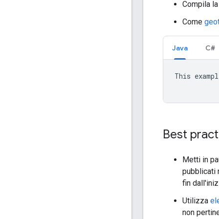
Compila l
Come
geot
Java
C#
This exampl
Best pract
Metti in p
pubblicati
fin dall'iniz
Utilizza
el
non pertine