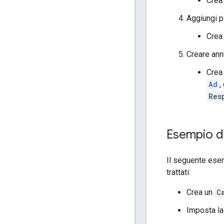
Crea
Aggiungi pa
Crea
Creare annu
Crea
Ad
,
Res
Esempio di
Il seguente esem
trattati:
Crea un
C
Imposta la 