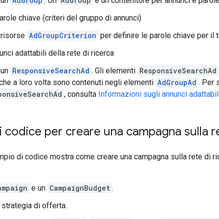
 un
AdGroup
. Un
AdGroup
è un contenitore per annunci e parole
role chiave (criteri del gruppo di annunci)
 risorse
AdGroupCriterion
per definire le parole chiave per il 
nci adattabili della rete di ricerca
 un
ResponsiveSearchAd
. Gli elementi
ResponsiveSearchAd
 che a loro volta sono contenuti negli elementi
AdGroupAd
. Per 
ponsiveSearchAd
, consulta
Informazioni sugli annunci adattabili
 codice per creare una campagna sulla re
pio di codice mostra come creare una campagna sulla rete di ri
ampaign
e un
CampaignBudget
.
strategia di offerta.