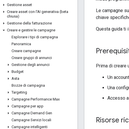
Gestione asset
Le campagne sull
Creare asset con l'AI generativa (beta
chiusa)
chiave specifiche
Gestione della fatturazione
Questa guida ti i
Creare e gestire le campagne
Esplorare i tipi di campagna
Panoramica
Prerequisit
Creare campagne
Creare gruppi di annunci
Gestione degli annunci
Prima di creare u
Budget
Un account
Asta
Bozze di campagna
Una config
Targeting
Accesso a
Campagne Performance Max
Campagne per app
Campagne Demand Gen
Risorse ri
Campagne Servizi locali
Campagne intelligenti