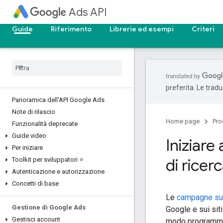
Ads API
Guide
Riferimento
Librerie ed esempi
Criteri
preferita. Le trad
Panoramica dell'API Google Ads
Note di rilascio
Home page
Pro
Funzionalità deprecate
Guide video
Iniziare
Per iniziare
di ricer
Toolkit per sviluppatori ⭐
Autenticazione e autorizzazione
Concetti di base
Le
campagne sull
Gestione di Google Ads
Google e sui sit
Gestisci account
modo programma