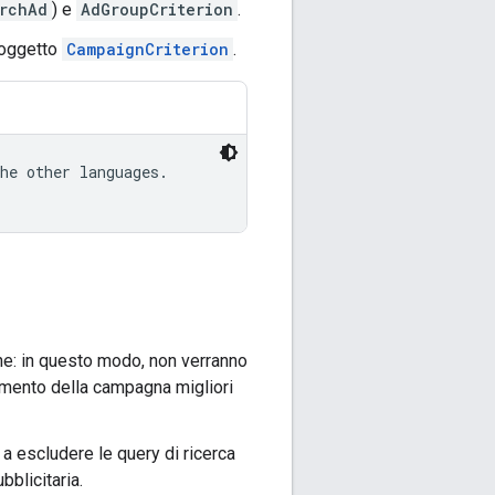
rchAd
) e
AdGroupCriterion
.
oggetto
CampaignCriterion
.
he other languages.

ne: in questo modo, non verranno
imento della campagna migliori
o a escludere le query di ricerca
bblicitaria.