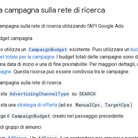
 campagna sulla rete di ricerca
ampagna sulla rete di ricerca utilizzando l'API Google Ads:
udget campagna
o utilizza un
CampaignBudget
esistente. Puoi utilizzare un
bud
et totale per la campagna
. I budget totali delle campagne sono 
na data di inizio e una di fine prestabilite. Per maggiori dettagli,
pagne
. Questa risorsa può essere condivisa tra le campagne.
campagna sulla rete di ricerca
osta
AdvertisingChannelType
su
SEARCH
sta una
strategia di offerta
(ad es.
ManualCpc
,
TargetCpa
)
ga il
CampaignBudget
creato nel passaggio precedente
di gruppi di annunci