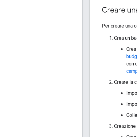
Creare una
Per creare una c
Crea un b
Crea 
budg
con u
cam
Creare la 
Imp
Impo
Colle
Creazione 