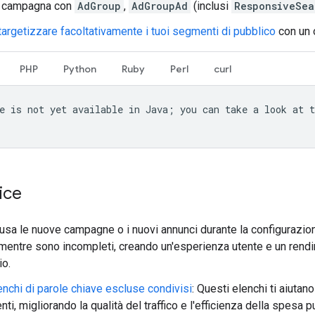
a campagna con
AdGroup
,
AdGroupAd
(inclusi
ResponsiveSea
argetizzare facoltativamente i tuoi segmenti di pubblico
con un 
PHP
Python
Ruby
Perl
curl
e is not yet available in Java; you can take a look at t
ice
ausa le nuove campagne o i nuovi annunci durante la configurazio
 mentre sono incompleti, creando un'esperienza utente e un rend
io.
enchi di parole chiave escluse condivisi
: Questi elenchi ti aiutan
nti, migliorando la qualità del traffico e l'efficienza della spesa pu