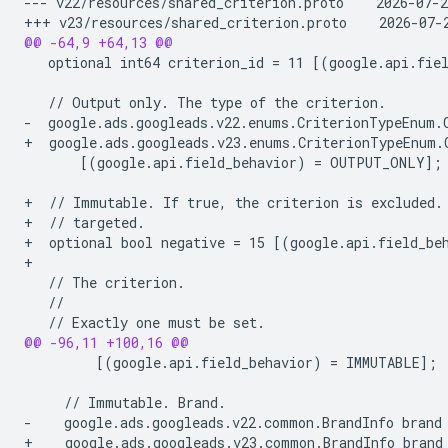
--- v22/resources/shared_criterion.proto    2026-07-
+++ v23/resources/shared_criterion.proto    2026-07-
@@ -64,9 +64,13 @@
  optional int64 criterion_id = 11 [(google.api.fie
-  google.ads.googleads.v22.enums.CriterionTypeEnum.
+  google.ads.googleads.v23.enums.CriterionTypeEnum.
      [(google.api.field_behavior) = OUTPUT_ONLY];

+  // Immutable. If true, the criterion is excluded.
+  // targeted.
+  optional bool negative = 15 [(google.api.field_be
+
@@ -96,11 +100,16 @@
        [(google.api.field_behavior) = IMMUTABLE];

-    google.ads.googleads.v22.common.BrandInfo brand
+    google.ads.googleads.v23.common.BrandInfo brand