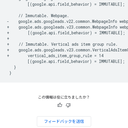
        [(google.api.field_behavior) = IMMUTABLE];

-    google.ads.googleads.v22.common.WebpageInfo web
+    google.ads.googleads.v23.common.WebpageInfo web
+        [(google.api.field_behavior) = IMMUTABLE];
+
+    // Immutable. Vertical ads item group rule.
+    google.ads.googleads.v23.common.VerticalAdsItem
+        vertical_ads_item_group_rule = 14
}
この情報は役に立ちましたか？
フィードバックを送信