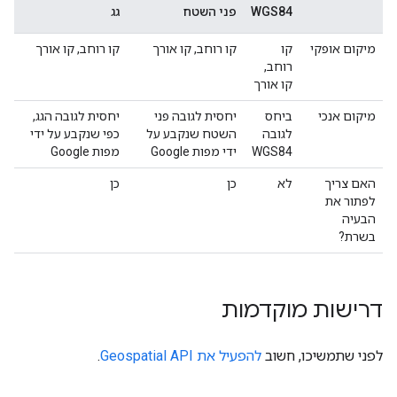
WGS84
פני השטח
גג
מיקום אופקי
קו
קו רוחב, קו אורך
קו רוחב, קו אורך
רוחב,
קו אורך
מיקום אנכי
ביחס
יחסית לגובה פני
יחסית לגובה הגג,
לגובה
השטח שנקבע על
כפי שנקבע על ידי
WGS84
ידי מפות Google
מפות Google
האם צריך
לא
כן
כן
לפתור את
הבעיה
בשרת?
דרישות מוקדמות
לפני שתמשיכו, חשוב
להפעיל את Geospatial API
.