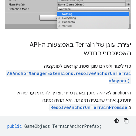
יצירת עוגן של Terrain באמצעות ה-API
האסינכרוני החדש
כדי ליצור ולמקם עוגן שטח, קוראים לפונקציה
ARAnchorManagerExtensions.resolveAnchorOnTerrai
.
nAsync()
ה-anchor לא יהיה מוכן באופן מיידי, וצריך להמתין עד שהוא
יתעדכן. אחרי שהבעיה תיפתר, היא תהיה זמינה
ב
ResolveAnchorOnTerrainPromise
.
public
GameObject
TerrainAnchorPrefab
;