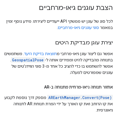
הצבת עוגנים גיאו-מרחביים
לכל סוג של עוגן יש ממשקי API ייעודיים ליצירתו. מידע נוסף זמין
במאמר
סוגי עוגנים גיאו-מרחביים
.
יצירת עוגן מבדיקת היטים
אפשר גם ליצור עוגן גיאו-מרחבי מ
תוצאת בדיקת היעד
. משתמשים
בתנוחה מהבדיקה להיט וממירים אותה ל-
GeospatialPose
.
אפשר להשתמש בו כדי להציב כל אחד מ-3 סוגי הווידג'טים של
עוגנים שמפורטים למעלה.
אחזור תנוחה גיאו-מרחית מתנוחה ב-AR
AREarthManager.Convert(Pose)
מספק דרך נוספת לקבוע
את קו הרוחב ואת קו האורך על ידי המרת תנוחת AR לתנוחה
גיאוגרפית.