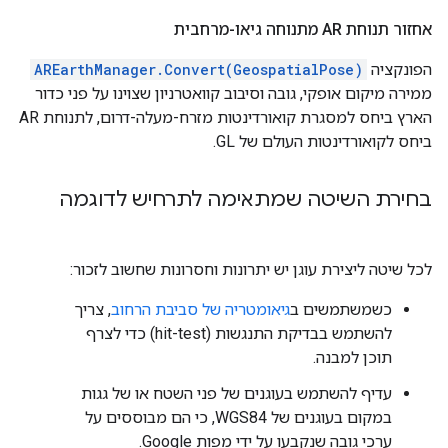
אחזור תנוחת AR מתנוחה גיאו-מרחבית
הפונקציה
AREarthManager.Convert(GeospatialPose)
ממירה מיקום אופקי, גובה וסיבוב קוואטרניון שצוינו על פני כדור
הארץ ביחס למסגרת קואורדינטות מזרח-מעלה-דרום, לתנוחת AR
ביחס לקואורדינטות העולם של GL.
בחירת השיטה שמתאימה לתרחיש לדוגמה
לכל שיטה ליצירת עוגן יש יתרונות וחסרונות שחשוב לזכור:
כשמשתמשים ב
גיאומטריה של סביבת הרחוב
, צריך
להשתמש בבדיקת התנגשות (hit-test) כדי לצרף
תוכן למבנה.
עדיף להשתמש בעוגנים של פני השטח או של גגות
במקום בעוגנים של WGS84, כי הם מבוססים על
ערכי גובה שנקבעו על ידי מפות Google.