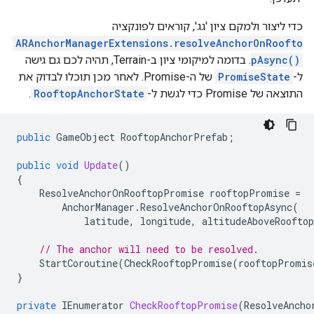
כדי ליצור ולמקם ציון 'גג', קוראים לפונקציה
ARAnchorManagerExtensions.resolveAnchorOnRoofto
pAsync()
. בדומה למיקומי ציון ב-Terrain, תהיה לכם גם גישה
ל-
PromiseState
של ה-Promise. לאחר מכן תוכלו לבדוק את
התוצאה של Promise כדי לגשת ל-
RooftopAnchorState
.
public
GameObject
RooftopAnchorPrefab
;
public
void
Update
()
{
ResolveAnchorOnRooftopPromise
rooftopPromise
=
AnchorManager
.
ResolveAnchorOnRooftopAsync
(
latitude
,
longitude
,
altitudeAboveRooftop
// The anchor will need to be resolved.
StartCoroutine
(
CheckRooftopPromise
(
rooftopPromis
}
private
IEnumerator
CheckRooftopPromise
(
ResolveAncho