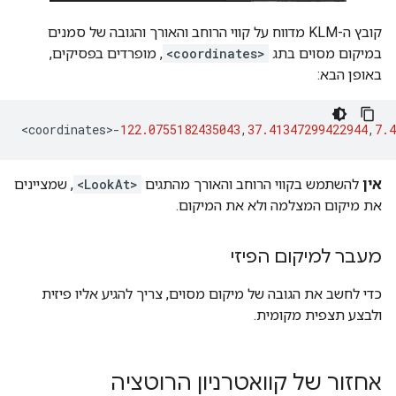
קובץ ה-KLM מדווח על קווי הרוחב והאורך והגובה של סמנים
במיקום מסוים בתג
<coordinates>
, מופרדים בפסיקים,
באופן הבא:
<
coordinates
>
-
122.0755182435043
,
37.41347299422944
,
7.4
אין
להשתמש בקווי הרוחב והאורך מהתגים
<LookAt>
, שמציינים
את מיקום המצלמה ולא את המיקום.
מעבר למיקום הפיזי
כדי לחשב את הגובה של מיקום מסוים, צריך להגיע אליו פיזית
ולבצע תצפית מקומית.
אחזור של קוואטרניון הרוטציה