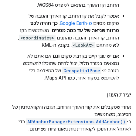
הרוחב וקו האורך בהתאם למפרט WGS84.
אפשר לקבל את קו הרוחב, קו האורך והגובה של
מיקום מסוים
מ-Google Earth
.
כך תהיה לכם
מרווח שגיאה של עד כמה מטרים.
משתמשים בקו
הרוחב, קו האורך והגובה מהתגים
<coordinates>
,
לא
מהתגים
<LookAt>
, בקובץ ה-KML.
אם יש עוגן קיים בקרבת מקום
וגם
אם אתם לא
נמצאים במורד תלול, יכול להיות שתוכלו להשתמש
בגובה מ-
GeospatialPose
של המצלמה בלי
להשתמש במקור אחר, כמו Maps API.
יצירת העוגן
אחרי שמקבלים את קווי האורך והרוחב, הגובה והקוואטרניון של
הסיבוב, משתמשים
ב-
ARAnchorManagerExtensions.AddAnchor()
כדי
לאתחל את התוכן לקואורדינטות גיאוגרפיות שציינתם.