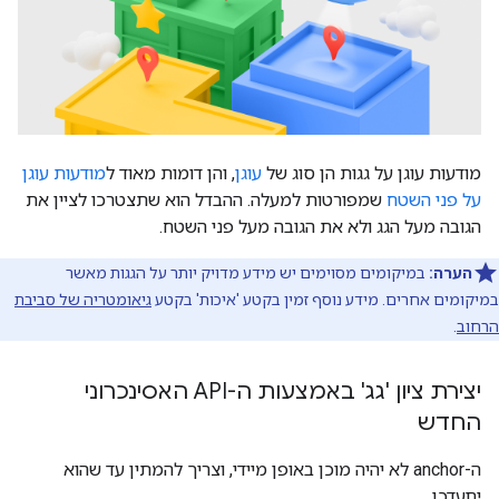
מודעות עוגן על גגות הן סוג של
עוגן
, והן דומות מאוד ל
מודעות עוגן
על פני השטח
שמפורטות למעלה. ההבדל הוא שתצטרכו לציין את
הגובה מעל הגג ולא את הגובה מעל פני השטח.
הערה:
במיקומים מסוימים יש מידע מדויק יותר על הגגות מאשר
במיקומים אחרים. מידע נוסף זמין בקטע 'איכות' בקטע
גיאומטריה של סביבת
הרחוב
.
יצירת ציון 'גג' באמצעות ה-API האסינכרוני
החדש
ה-anchor לא יהיה מוכן באופן מיידי, וצריך להמתין עד שהוא
יתעדכן.