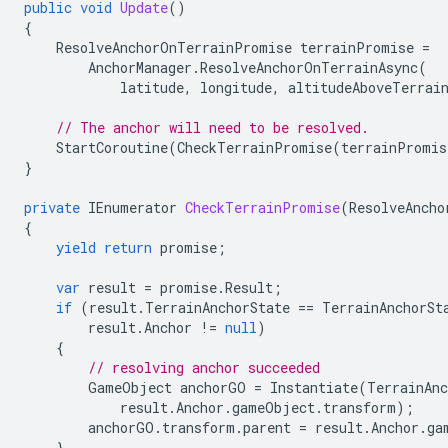
public
void
Update
()
{
ResolveAnchorOnTerrainPromise
terrainPromise
=
AnchorManager
.
ResolveAnchorOnTerrainAsync
(
latitude
,
longitude
,
altitudeAboveTerrai
// The anchor will need to be resolved.
StartCoroutine
(
CheckTerrainPromise
(
terrainPromis
}
private
IEnumerator
CheckTerrainPromise
(
ResolveAncho
{
yield
return
promise
;
var
result
=
promise
.
Result
;
if
(
result
.
TerrainAnchorState
==
TerrainAnchorSt
result
.
Anchor
!=
null
)
{
// resolving anchor succeeded
GameObject
anchorGO
=
Instantiate
(
TerrainAn
result
.
Anchor
.
gameObject
.
transform
);
anchorGO
.
transform
.
parent
=
result
.
Anchor
.
ga
}