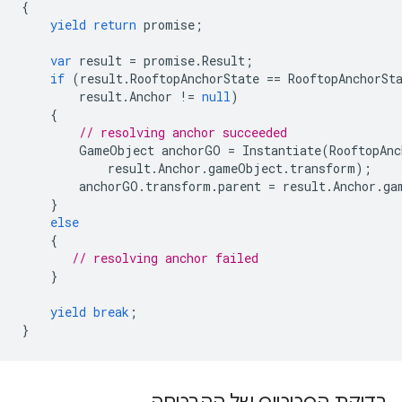
{
yield
return
promise
;
var
result
=
promise
.
Result
;
if
(
result
.
RooftopAnchorState
==
RooftopAnchorSt
result
.
Anchor
!=
null
)
{
// resolving anchor succeeded
GameObject
anchorGO
=
Instantiate
(
RooftopAnc
result
.
Anchor
.
gameObject
.
transform
);
anchorGO
.
transform
.
parent
=
result
.
Anchor
.
ga
}
else
{
// resolving anchor failed
}
yield
break
;
}
בדיקת הסטטוס של ההבטחה