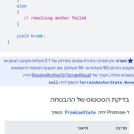
else
{
// resolving anchor failed
}
yield
break
;
}
הערה:
אין תמיכה ביצירת עוגנים במרחק של 0.1 מעלות מקוטב הצפון או
מקוטב הדרום (90 מעלות או -90 מעלות). אם יתבצעו ניסיונות להשתמש
בעוגנים כאלה, הערך של
ResolveAnchorOnTerrainResult
יהיה
TerrainAnchorState.None
והעוגן יהיה
null
.
בדיקת הסטטוס של ההבטחה
ל-Promise יהיה
PromiseState
משויך.
מדינה
תיאור