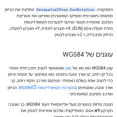
הפונקציה
GeospatialPose.EunRotation
מחלצת את הכיוון
מתנוחה גיאוגרפית ומפיקה קוואטרניון שמייצג את מטריצת
הסיבוב שממירה וקטור מהיעד למערכת הקואורדינטות
מזרח-מעלה-צפון (EUN). X+ מצביע למזרח, Y+ מצביע למעלה,
הרחק מהכבידה, ו-Z+ מצביע לצפון.
עוגנים של WGS84
עוגן WGS84 הוא סוג של
עוגן
שמאפשר להציב תוכן תלת-ממדי
בכל קו רוחב, קו אורך וגובה נתונים. הוא מסתמך על תנוחה וכיוון
כדי להציב אותו בעולם האמיתי. המיקום מורכב מקווי רוחב, קו
אורך וגובה, שמצוינים ב
מערכת הקואורדינטות WGS84
. הכיוון
מורכב מסיבוב קוואטרניוני.
הגובה מדווח במטרים מעל אליפסואיד העזר WGS84, כך שגובה
הקרקע
לא
אפס. האפליקציה שלכם אחראית לספק את
הקואורדינטות האלה לכל עוגן שנוצר.