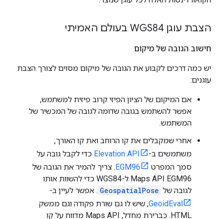
הצבת עוגן WGS84 בעולם האמיתי
חישוב הגובה של מיקום
יש כמה דרכים לקבוע את הגובה של מיקום מסוים לצורך הצבת
עוגנים:
אם המיקום של הציון הפיזי קרוב פיזית למשתמש,
אפשר להשתמש בגובה שדומה לגובה של המכשיר של
המשתמש.
אחרי שמקבלים את קו הרוחב ואת קו האורך,
משתמשים ב-
Elevation API
כדי לקבל גובה על
סמך המפרט
EGM96
. צריך להמיר את הגובה של
Maps API EGM96 ל-WGS84 כדי להשוות אותו
לגובה של
GeospatialPose
. אפשר לעיין ב-
GeoidEval
, שיש לו גם שורת פקודה וגם ממשק
HTML. כברירת מחדל, Maps API מדווח על קו