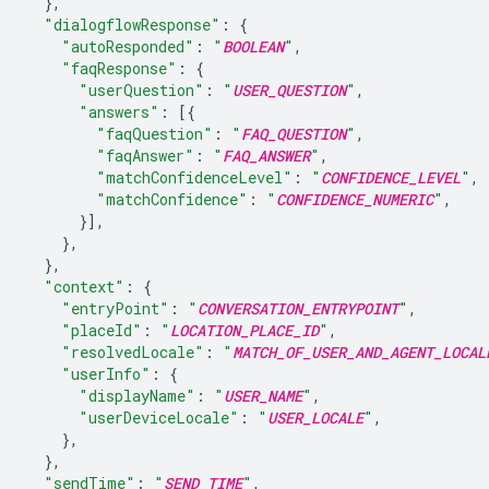
},
"dialogflowResponse"
:
{
"autoResponded"
:
"
BOOLEAN
"
,
"faqResponse"
:
{
"userQuestion"
:
"
USER_QUESTION
"
,
"answers"
:
[{
"faqQuestion"
:
"
FAQ_QUESTION
"
,
"faqAnswer"
:
"
FAQ_ANSWER
"
,
"matchConfidenceLevel"
:
"
CONFIDENCE_LEVEL
"
,
"matchConfidence"
:
"
CONFIDENCE_NUMERIC
"
,
}],
},
},
"context"
:
{
"entryPoint"
:
"
CONVERSATION_ENTRYPOINT
"
,
"placeId"
:
"
LOCATION_PLACE_ID
"
,
"resolvedLocale"
:
"
MATCH_OF_USER_AND_AGENT_LOCAL
"userInfo"
:
{
"displayName"
:
"
USER_NAME
"
,
"userDeviceLocale"
:
"
USER_LOCALE
"
,
},
},
"sendTime"
:
"
SEND_TIME
"
,