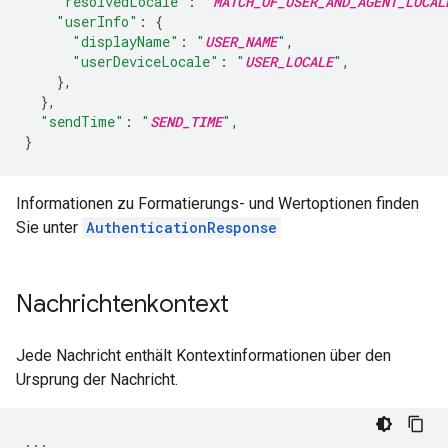
"resolvedLocale"
:
"
MATCH_OF_USER_AND_AGENT_LOCAL
"userInfo"
:
{
"displayName"
:
"
USER_NAME
"
,
"userDeviceLocale"
:
"
USER_LOCALE
"
,
},
},
"sendTime"
:
"
SEND_TIME
"
,
}
Informationen zu Formatierungs- und Wertoptionen finden
Sie unter
AuthenticationResponse
Nachrichtenkontext
Jede Nachricht enthält Kontextinformationen über den
Ursprung der Nachricht.
...
