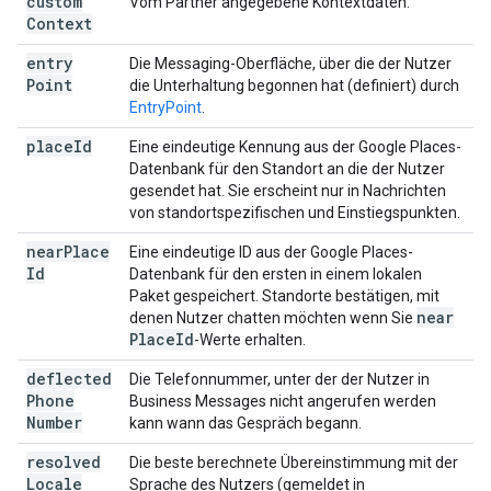
custom
Vom Partner angegebene Kontextdaten.
Context
entry
Die Messaging-Oberfläche, über die der Nutzer
Point
die Unterhaltung begonnen hat (definiert) durch
EntryPoint
.
place
Id
Eine eindeutige Kennung aus der Google Places-
Datenbank für den Standort an die der Nutzer
gesendet hat. Sie erscheint nur in Nachrichten
von standortspezifischen und Einstiegspunkten.
near
Place
Eine eindeutige ID aus der Google Places-
Id
Datenbank für den ersten in einem lokalen
Paket gespeichert. Standorte bestätigen, mit
near
denen Nutzer chatten möchten wenn Sie
Place
Id
-Werte erhalten.
deflected
Die Telefonnummer, unter der der Nutzer in
Phone
Business Messages nicht angerufen werden
Number
kann wann das Gespräch begann.
resolved
Die beste berechnete Übereinstimmung mit der
Locale
Sprache des Nutzers (gemeldet in