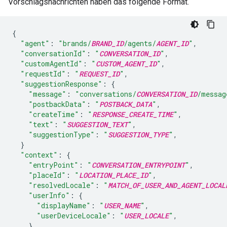
Vorschlagsnachrichten haben das folgende Format.
{
"agent"
:
"brands/
BRAND_ID
/agents/
AGENT_ID
"
,
"conversationId"
:
"
CONVERSATION_ID
"
,
"customAgentId"
:
"
CUSTOM_AGENT_ID
"
,
"requestId"
:
"
REQUEST_ID
"
,
"suggestionResponse"
:
{
"message"
:
"conversations/
CONVERSATION_ID
/messag
"postbackData"
:
"
POSTBACK_DATA
"
,
"createTime"
:
"
RESPONSE_CREATE_TIME
"
,
"text"
:
"
SUGGESTION_TEXT
"
,
"suggestionType"
:
"
SUGGESTION_TYPE
"
,
}
"context"
:
{
"entryPoint"
:
"
CONVERSATION_ENTRYPOINT
"
,
"placeId"
:
"
LOCATION_PLACE_ID
"
,
"resolvedLocale"
:
"
MATCH_OF_USER_AND_AGENT_LOCAL
"userInfo"
:
{
"displayName"
:
"
USER_NAME
"
,
"userDeviceLocale"
:
"
USER_LOCALE
"
,
},