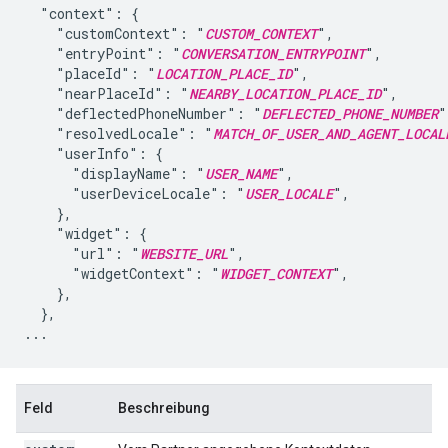
  "context": {

    "customContext": "
CUSTOM_CONTEXT
",

    "entryPoint": "
CONVERSATION_ENTRYPOINT
",

    "placeId": "
LOCATION_PLACE_ID
",

    "nearPlaceId": "
NEARBY_LOCATION_PLACE_ID
",

    "deflectedPhoneNumber": "
DEFLECTED_PHONE_NUMBER
"
    "resolvedLocale": "
MATCH_OF_USER_AND_AGENT_LOCAL
    "userInfo": {

      "displayName": "
USER_NAME
",

      "userDeviceLocale": "
USER_LOCALE
",

    },

    "widget": {

      "url": "
WEBSITE_URL
",

      "widgetContext": "
WIDGET_CONTEXT
",

    },

  },

...
Feld
Beschreibung