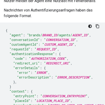
Nutzer meldet der Agent eine Nutzlast mit Fehlerdetails.
Nachrichten von Authentifizierungsanfragen haben das
folgende Format.
{
"agent"
:
"brands/
BRAND_ID
/agents/
AGENT_ID
"
,
"conversationId"
:
"
CONVERSATION_ID
"
,
"customAgentId"
:
"
CUSTOM_AGENT_ID
"
,
"requestId"
:
"
REQUEST_ID
"
,
"authenticationResponse"
:
{
"code"
:
"
AUTHORIZATION_CODE
"
,
"redirect_uri"
:
"
REDIRECT_URI
"
,
"errorDetails"
:
{
"error"
:
"
ERROR
"
,
"errorDescription"
:
"
ERROR_DESCRIPTION
"
,
},
}
"context"
:
{
"entryPoint"
:
"
CONVERSATION_ENTRYPOINT
"
,
"placeId"
:
"
LOCATION_PLACE_ID
"
,