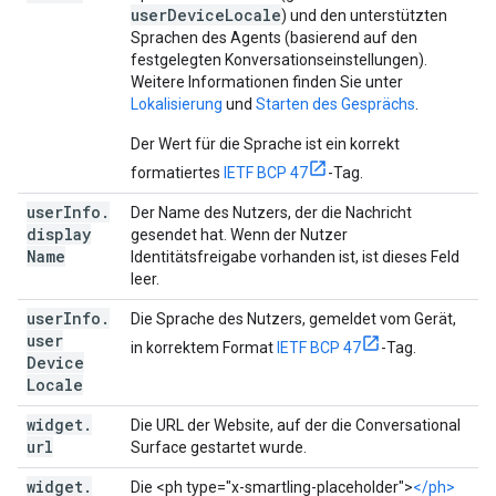
userDeviceLocale
) und den unterstützten
Sprachen des Agents (basierend auf den
festgelegten Konversationseinstellungen).
Weitere Informationen finden Sie unter
Lokalisierung
und
Starten des Gesprächs
.
Der Wert für die Sprache ist ein korrekt
formatiertes
IETF BCP 47
-Tag.
user
Info
.
Der Name des Nutzers, der die Nachricht
display
gesendet hat. Wenn der Nutzer
Name
Identitätsfreigabe vorhanden ist, ist dieses Feld
leer.
user
Info
.
Die Sprache des Nutzers, gemeldet vom Gerät,
user
in korrektem Format
IETF BCP 47
-Tag.
Device
Locale
widget
.
Die URL der Website, auf der die Conversational
url
Surface gestartet wurde.
widget
.
Die <ph type="x-smartling-placeholder">
</ph>