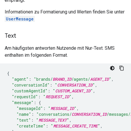
empfängt.
Informationen zu Formatierung und Werten finden Sie unter
UserMessage
Text
Am häufigsten antworten Nutzende mit Nur-Text. SMS
enthalten im folgenden Format.
{
"agent"
:
"brands/
BRAND_ID
/agents/
AGENT_ID
"
,
"conversationId"
:
"
CONVERSATION_ID
"
,
"customAgentId"
:
"
CUSTOM_AGENT_ID
"
,
"requestId"
:
"
REQUEST_ID
"
,
"message"
:
{
"messageId"
:
"
MESSAGE_ID
"
,
"name"
:
"conversations/
CONVERSATION_ID
/messages/
"text"
:
"
MESSAGE_TEXT
"
,
"createTime"
:
"
MESSAGE_CREATE_TIME
"
,